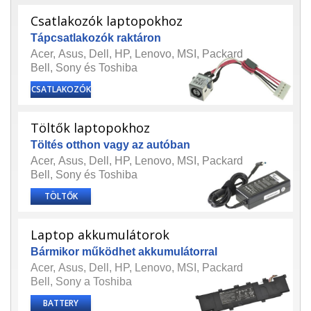
Csatlakozók laptopokhoz
Tápcsatlakozók raktáron
Acer
,
Asus
,
Dell
,
HP
,
Lenovo
,
MSI
,
Packard
Bell
,
Sony
és
Toshiba
CSATLAKOZÓK
Töltők laptopokhoz
Töltés otthon vagy az autóban
Acer
,
Asus
,
Dell
,
HP
,
Lenovo
,
MSI
,
Packard
Bell
,
Sony
és
Toshiba
TÖLTŐK
Laptop akkumulátorok
Bármikor működhet akkumulátorral
Acer
,
Asus
,
Dell
,
HP
,
Lenovo
,
MSI
,
Packard
Bell
,
Sony
a
Toshiba
BATTERY