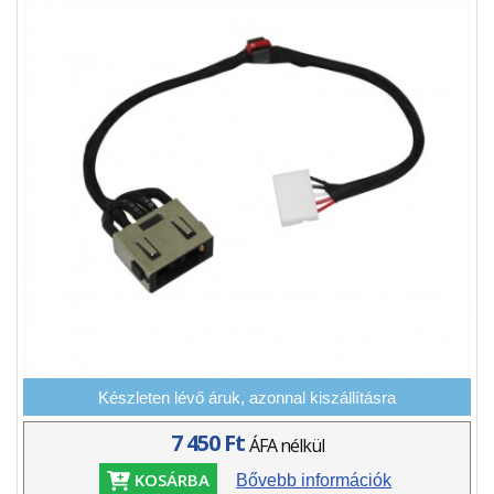
Készleten lévő áruk, azonnal kiszállításra
7 450 Ft
ÁFA nélkül
KOSÁRBA
Bővebb információk