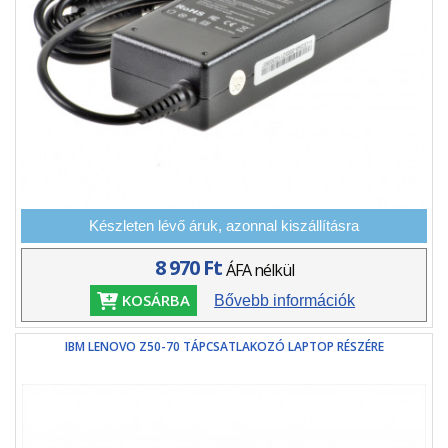
Készleten lévő áruk, azonnal kiszállításra
8 970 Ft
ÁFA nélkül
KOSÁRBA
Bővebb információk
IBM LENOVO Z50-70 TÁPCSATLAKOZÓ LAPTOP RÉSZÉRE