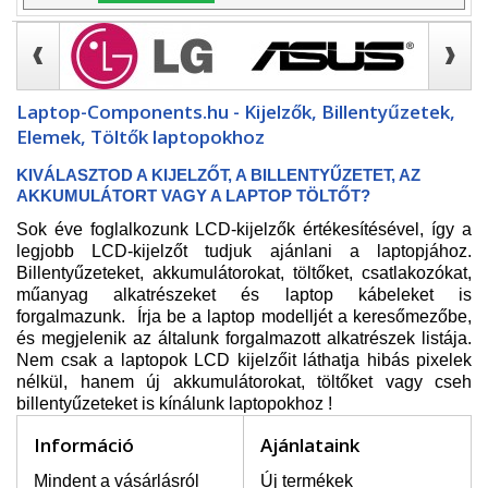
Laptop-Components.hu - Kijelzők, Billentyűzetek,
Elemek, Töltők laptopokhoz
KIVÁLASZTOD A KIJELZŐT, A BILLENTYŰZETET, AZ
AKKUMULÁTORT VAGY A LAPTOP TÖLTŐT?
Sok éve foglalkozunk LCD-kijelzők értékesítésével, így a
legjobb LCD-kijelzőt tudjuk ajánlani a laptopjához.
Billentyűzeteket, akkumulátorokat, töltőket, csatlakozókat,
műanyag alkatrészeket és laptop kábeleket is
forgalmazunk. Írja be a laptop modelljét a keresőmezőbe,
és megjelenik az általunk forgalmazott alkatrészek listája.
Nem csak a laptopok LCD kijelzőit láthatja hibás pixelek
nélkül, hanem új akkumulátorokat, töltőket vagy cseh
billentyűzeteket is kínálunk laptopokhoz !
Információ
Ajánlataink
Mindent a vásárlásról
Új termékek