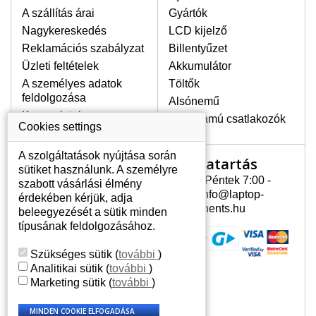
A szállítás árai
Gyártók
Nagykereskedés
LCD kijelző
Reklamációs szabályzat
Billentyűzet
Üzleti feltételek
Akkumulátor
A személyes adatok
Töltők
feldolgozása
Alsónemű
Kapcsolatok
Erősáramú csatlakozók
Cookies settings
A szolgáltatások nyújtása során
Nyitvatartás
Az Ön számlája
sütiket használunk. A személyre
Hétfõ - Péntek 7:00 -
szabott vásárlási élmény
Az Ön számlája
15:30 info@laptop-
érdekében kérjük, adja
Személyes információk
components.hu
beleegyezését a sütik minden
Címek
típusának feldolgozásához.
Rendelési előzmények
Szükséges sütik
(
további
)
Analitikai sütik
(
további
)
Marketing sütik
(
további
)