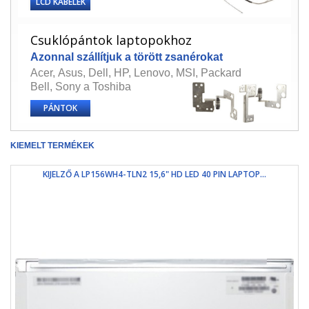
LCD KÁBELEK
Csuklópántok laptopokhoz
Azonnal szállítjuk a törött zsanérokat
Acer
,
Asus
,
Dell
,
HP
,
Lenovo
,
MSI
,
Packard
Bell
,
Sony
a
Toshiba
PÁNTOK
KIEMELT TERMÉKEK
KIJELZŐ A LP156WH4-TLN2 15,6" HD LED 40 PIN LAPTOP...