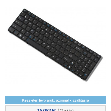
Készleten lévő áruk, azonnal kiszállításra
15 052 Ft