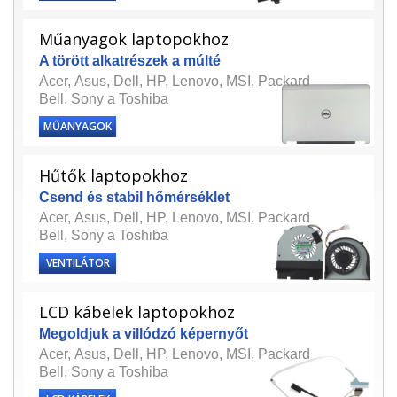
Műanyagok laptopokhoz
A törött alkatrészek a múlté
Acer, Asus, Dell, HP, Lenovo, MSI, Packard
Bell, Sony a Toshiba
MŰANYAGOK
Hűtők laptopokhoz
Csend és stabil hőmérséklet
Acer
,
Asus
,
Dell
,
HP
,
Lenovo
,
MSI
,
Packard
Bell
,
Sony
a
Toshiba
VENTILÁTOR
LCD kábelek laptopokhoz
Megoldjuk a villódzó képernyőt
Acer
,
Asus
,
Dell
,
HP
,
Lenovo
,
MSI
,
Packard
Bell
,
Sony
a
Toshiba