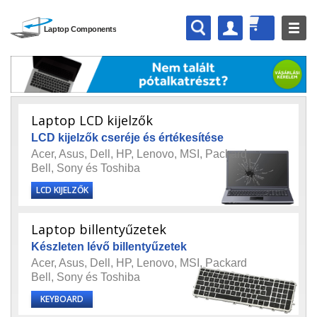
Laptop LCD kijelzők
LCD kijelzők cseréje és értékesítése
Acer
,
Asus
,
Dell
,
HP
,
Lenovo
,
MSI
,
Packard
Bell
,
Sony
és
Toshiba
LCD KIJELZŐK
Laptop billentyűzetek
Készleten lévő billentyűzetek
Acer
,
Asus
,
Dell
,
HP
,
Lenovo
,
MSI
,
Packard
Bell
,
Sony
és
Toshiba
KEYBOARD