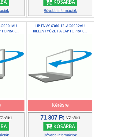
RBA
KOSÁRBA
ációk
Bővebb információk
-AG0001AU
HP ENVY X360 13-AG0002AU
PTOPRA C...
BILLENTYŰZET A LAPTOPRA C...
e
Kérésre
71 307 Ft
FA nélkül
ÁFA nélkül
RBA
KOSÁRBA
ációk
Bővebb információk