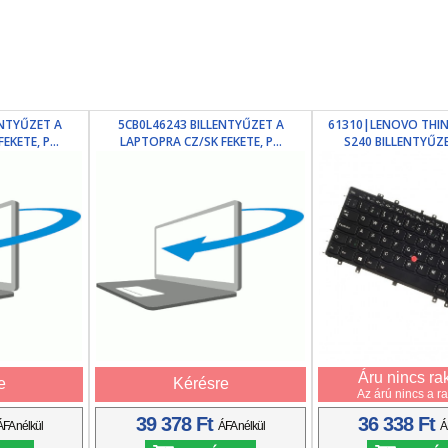
ENTYŰZET A
5CB0L46243 BILLENTYŰZET A
61310|LENOVO THI
KETE, P...
LAPTOPRA CZ/SK FEKETE, P...
S240 BILLENTYŰZET
Áru nincs ra
e
Kérésre
Az árú nincs a r
39 378 Ft
36 338 Ft
ÁFA nélkül
ÁFA nélkül
Á