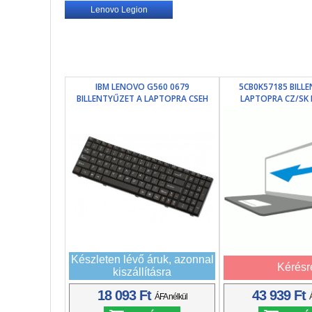
Lenovo Legion
IBM LENOVO G560 0679
5CB0K57185 BILL
BILLENTYŰZET A LAPTOPRA CSEH
LAPTOPRA CZ/SK FE
Készleten lévő áruk, azonnal
Kérésr
kiszállításra
18 093 Ft
43 939 Ft
ÁFA nélkül