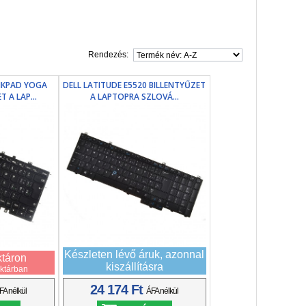
Rendezés:
NKPAD YOGA
DELL LATITUDE E5520 BILLENTYŰZET
 A LAP...
A LAPTOPRA SZLOVÁ...
Készleten lévő áruk, azonnal
ktáron
kiszállításra
aktárban
24 174 Ft
FA nélkül
ÁFA nélkül