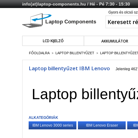
info(at)laptop-components.hu
/ Hé - Pé 7:30 - 15:30
Gyors és olcsó sz
LCD KIJELZŐ
AKKUMULÁTOR
FŐOLDALRA
LAPTOP BILLENTYŰZET
LAPTOP BILLENTYŰZE
>
>
Laptop billentyűzet IBM Lenovo
Jelenleg 4627
Laptop billenty
ALKATEGÓRIÁK
IBM Lenovo 3000 series
IBM Lenovo Eraser
IB