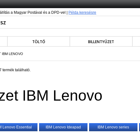
állítás a Magyar Postával és a DPD-vel |
Példa keresésre
TÖLTŐ
BILLENTYŰZET
T IBM LENOVO
 termék található.
űzet IBM Lenovo
M Lenovo Essential
IBM Lenovo Ideapad
IBM Lenovo series