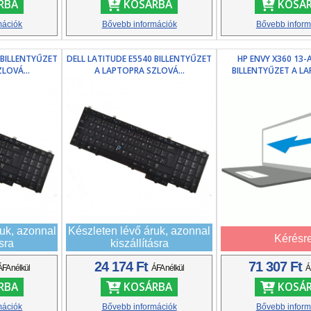
RBA
KOSÁRBA
KOSÁ
mációk
Bővebb információk
Bővebb inform
 BILLENTYŰZET
DELL LATITUDE E5540 BILLENTYŰZET
HP ENVY X360 13
LOVÁ...
A LAPTOPRA SZLOVÁ...
BILLENTYŰZET A LA
ruk, azonnal
Készleten lévő áruk, azonnal
Kérésr
ásra
kiszállításra
24 174 Ft
71 307 Ft
ÁFA nélkül
ÁFA nélkül
Á
RBA
KOSÁRBA
KOSÁ
mációk
Bővebb információk
Bővebb inform