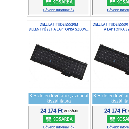
KOSÁRBA
KOSÁ
Bővebb információk
Bővebb infor
DELL LATITUDE E5520M
DELL LATITUDE E5530
BILLENTYŰZET A LAPTOPRA SZLOV...
A LAPTOPRA SZ
Készleten lévő áruk, azonnal
Készleten lévő á
kiszállításra
kiszállít
24 174 Ft
24 174 Ft
ÁFA nélkül
KOSÁRBA
KOSÁ
Bővebb információk
Bővebb infor