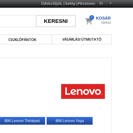
Üdvözöljük, (
belép
)
Pénznem:
0
KOSÁR
(üres)
VÁSÁRLÁSI ÚTMUTATÓ
CSUKLÓPÁNTOK
IBM Lenovo Thinkpad
IBM Lenovo Yoga