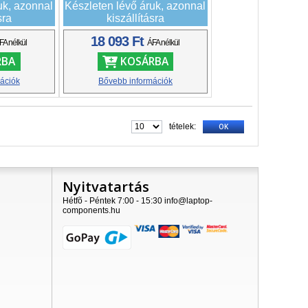
uk, azonnal
Készleten lévő áruk, azonnal
sra
kiszállításra
18 093 Ft
FA nélkül
ÁFA nélkül
RBA
KOSÁRBA
ációk
Bővebb információk
tételek:
OK
Nyitvatartás
Hétfõ - Péntek 7:00 - 15:30 info@laptop-
components.hu