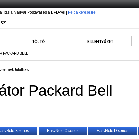
állítás a Magyar Postával és a DPD-vel |
Példa keresésre
TÖLTŐ
BILLENTYŰZET
R PACKARD BELL
 termék található.
tor Packard Bell
asyNote B series
EasyNote C series
EasyNote D series