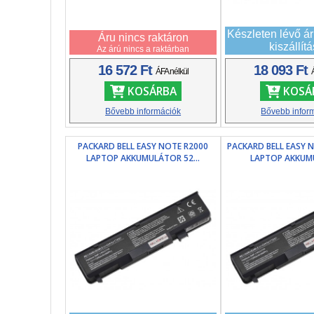
Készleten lévő á
Áru nincs raktáron
kiszállít
Az árú nincs a raktárban
16 572 Ft
18 093 Ft
ÁFA nélkül
KOSÁRBA
KOSÁ
Bővebb információk
Bővebb infor
PACKARD BELL EASY NOTE R2000
PACKARD BELL EASY N
LAPTOP AKKUMULÁTOR 52...
LAPTOP AKKUMU