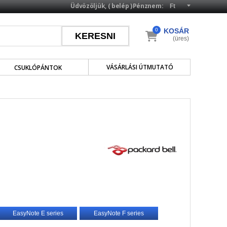
Üdvözöljük, (
belép
)
Pénznem:
0
KOSÁR
(üres)
VÁSÁRLÁSI ÚTMUTATÓ
CSUKLÓPÁNTOK
EasyNote E series
EasyNote F series