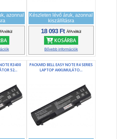
uk, azonnal
Készleten lévő áruk, azonnal
sra
kiszállításra
18 093 Ft
FA nélkül
ÁFA nélkül
RBA
KOSÁRBA
ációk
Bővebb információk
 NOTE R3400
PACKARD BELL EASY NOTE R4 SERIES
TOR 52...
LAPTOP AKKUMULÁTO...