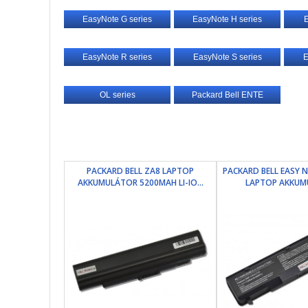
EasyNote G series
EasyNote H series
E
EasyNote R series
EasyNote S series
E
OL series
Packard Bell ENTE
PACKARD BELL ZA8 LAPTOP
PACKARD BELL EASY N
AKKUMULÁTOR 5200MAH LI-IO...
LAPTOP AKKUMU