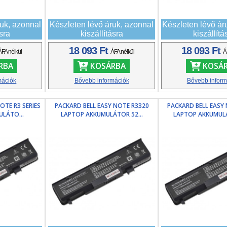
ruk, azonnal
Készleten lévő áruk, azonnal
Készleten lévő ár
ásra
kiszállításra
kiszállítá
18 093 Ft
18 093 Ft
ÁFA nélkül
ÁFA nélkül
Á
RBA
KOSÁRBA
KOSÁ
mációk
Bővebb információk
Bővebb inform
OTE R3 SERIES
PACKARD BELL EASY NOTE R3320
PACKARD BELL EASY
LÁTO...
LAPTOP AKKUMULÁTOR 52...
LAPTOP AKKUMULÁ