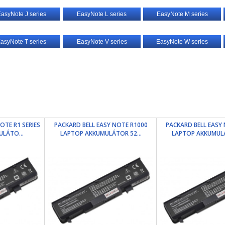
asyNote J series
EasyNote L series
EasyNote M series
asyNote T series
EasyNote V series
EasyNote W series
OTE R1 SERIES
PACKARD BELL EASY NOTE R1000
PACKARD BELL EASY
LÁTO...
LAPTOP AKKUMULÁTOR 52...
LAPTOP AKKUMULÁ