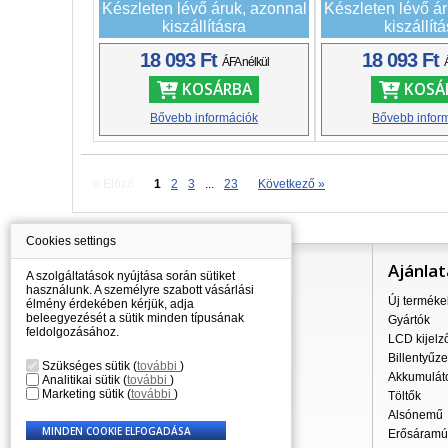
Készleten lévő áruk, azonnal
Készleten lévő á
kiszállításra
kiszállít
18 093 Ft
18 093 Ft
ÁFA nélkül
KOSÁRBA
KOSÁ
Bővebb információk
Bővebb infor
« Előző
1
2
3
...
23
Következő »
Cookies settings
Információ
Ajánlat
A szolgáltatások nyújtása során sütiket
használunk. A személyre szabott vásárlási
Mindent a vásárlásról
Új terméke
élmény érdekében kérjük, adja
beleegyezését a sütik minden típusának
A szállítás árai
Gyártók
feldolgozásához.
Nagykereskedés
LCD kijelz
Reklamációs szabályzat
Billentyűze
Szükséges sütik
(
további
)
Üzleti feltételek
Akkumulát
Analitikai sütik
(
további
)
Marketing sütik
(
további
)
A személyes adatok feldolgozása
Töltők
Kapcsolatok
Alsónemű
Erősáramú 