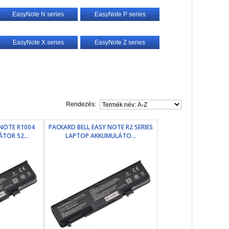
EasyNote N series
EasyNote P series
EasyNote X series
EasyNote Z series
Rendezés:
 NOTE R1004
PACKARD BELL EASY NOTE R2 SERIES
TOR 52...
LAPTOP AKKUMULÁTO...