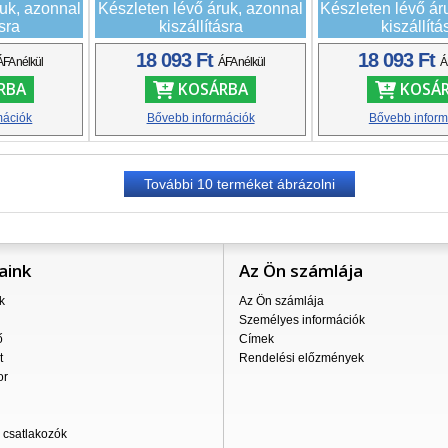
ruk, azonnal
Készleten lévő áruk, azonnal
Készleten lévő ár
ásra
kiszállításra
kiszállítá
18 093 Ft
18 093 Ft
ÁFA nélkül
ÁFA nélkül
Á
RBA
KOSÁRBA
KOSÁ
mációk
Bővebb információk
Bővebb inform
További
10
terméket ábrázolni
aink
Az Ön számlája
k
Az Ön számlája
Személyes információk
ő
Címek
t
Rendelési előzmények
or
csatlakozók