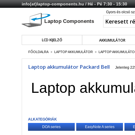
info(at)laptop-components.hu
/ Hé - Pé 7:30 - 15:30
Gyors és olcsó sz
LCD KIJELZŐ
AKKUMULÁTOR
FŐOLDALRA
LAPTOP AKKUMULÁTOR
LAPTOP AKKUMULÁTO
>
>
Laptop akkumulátor Packard Bell
Jelenleg 225
Laptop akkumulá
ALKATEGÓRIÁK
DOA series
EasyNote A series
E