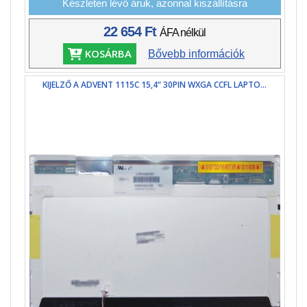
Készleten lévő áruk, azonnal kiszállításra
22 654 Ft
ÁFA nélkül
KOSÁRBA
Bővebb információk
KIJELZŐ A ADVENT 1115C 15,4“ 30PIN WXGA CCFL LAPTO...