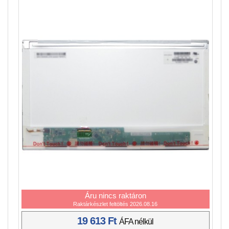
Áru nincs raktáron
Raktárkészlet feltöltés 2026.08.16
19 613 Ft
ÁFA nélkül