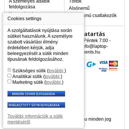
A személyes adatok
Töltők
feldolgozása
Alsónemű
Kapcsolatok
Erősáramú csatlakozók
Cookies settings
A szolgáltatások nyújtása során
Nyitvatartás
Az Ön számlája
sütiket használunk. A személyre
Hétfõ - Péntek 7:00 -
szabott vásárlási élmény
Az Ön számlája
15:30 info@laptop-
érdekében kérjük, adja
Személyes információk
components.hu
beleegyezését a sütik minden
Címek
típusának feldolgozásához.
Rendelési előzmények
Szükséges sütik
(
további
)
Analitikai sütik
(
további
)
Marketing sütik
(
további
)
További információk a sütik
© 2007 - 2026 Laptop-Components.hu minden jog
mentéséről
fenntartva.