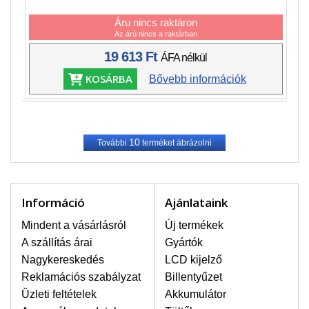
Áru nincs raktáron
Az árú nincs a raktárban
19 613 Ft
ÁFA nélkül
KOSÁRBA
Bővebb információk
10
További
terméket ábrázolni
Információ
Ajánlataink
Mindent a vásárlásról
Új termékek
A szállítás árai
Gyártók
Nagykereskedés
LCD kijelző
Reklamációs szabályzat
Billentyűzet
Üzleti feltételek
Akkumulátor