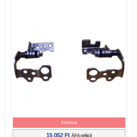
Kérésre
15 052 Ft
ÁFA nélkül