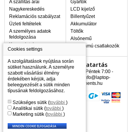
A szállítás árai
Gyártók
Nagykereskedés
LCD kijelző
Reklamációs szabályzat
Billentyűzet
Üzleti feltételek
Akkumulátor
A személyes adatok
Töltők
feldolgozása
Alsónemű
Kapcsolatok
Erősáramú csatlakozók
Cookies settings
A szolgáltatások nyújtása során
Nyitvatartás
Az Ön számlája
sütiket használunk. A személyre
Hétfõ - Péntek 7:00 -
szabott vásárlási élmény
Az Ön számlája
15:30 info@laptop-
érdekében kérjük, adja
Személyes információk
components.hu
beleegyezését a sütik minden
Címek
típusának feldolgozásához.
Rendelési előzmények
Szükséges sütik
(
további
)
Analitikai sütik
(
további
)
Marketing sütik
(
további
)