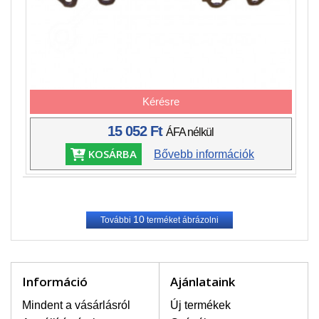
Kérésre
15 052 Ft
ÁFA nélkül
KOSÁRBA
Bővebb információk
10
További
terméket ábrázolni
Információ
Ajánlataink
Mindent a vásárlásról
Új termékek