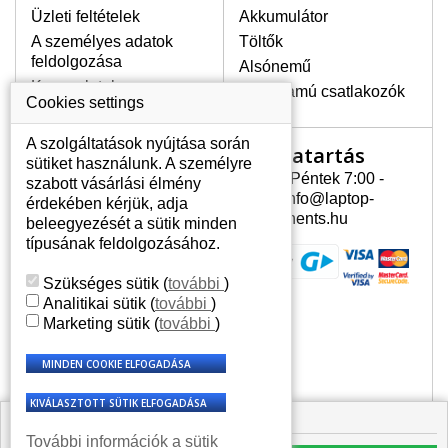
Üzleti feltételek
Akkumulátor
A személyes adatok
Töltők
LEGMAGASABB MINŐSÉGŰ
feldolgozása
Alsónemű
LCD KIJELZŐ!
Kapcsolatok
Erősáramú csatlakozók
A raktáron csakis eredeti
Cookies settings
kijelzőket tartunk, amelyek a
jótállás egész ideje alatt a pixelek
A szolgáltatások nyújtása során
Nyitvatartás
Az Ön számlája
hibásodása nélkül, teljesítik az
sütiket használunk. A személyre
A+ minőségi kategória igényes
Hétfõ - Péntek 7:00 -
szabott vásárlási élmény
Az Ön számlája
feltételeit.
15:30 info@laptop-
érdekében kérjük, adja
Személyes információk
components.hu
beleegyezését a sütik minden
HOGYAN TUDJA MEGÁLLAPÍTANI
Címek
típusának feldolgozásához.
MILYEN KIJELZŐ SZÜKSÉGES A
Rendelési előzmények
LAPTOPJÁHOZ?
Szükséges sütik
(
további
)
A kijelzőt a laptop modeljle alapján lehet
Analitikai sütik
(
további
)
kikeresni, amely megjelölés megtalálható
Marketing sütik
(
további
)
a laptop alulsó részén található címkén
vagy az akkumulátor alatt. Rendszerint
ábrázolva van egy keretben vagy a
billentyűzetnél a vázon is. Abban az
esetben, amennyiben a sérült vagy
🟩 Raktáron 3 db
megrepedt kijelző le van szerelve, a típus
További információk a sütik