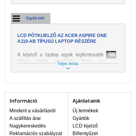
Egyéb infó
LCD PÓTKIJELZŐ AZ ACER ASPIRE ONE
A110-AB TÍPUSÚ LAPTOP RÉSZÉRE
A kijelző a laptop egyik legfontosabb
része, ezért ügyelünk, hogy az
Teljes leírás
pótalkatrész a legjobb minőségű
legyen. A kép és szöveg különféle
módozatú megjelenítését szolgálja.
Nagyon könnyen megsérülhet, ezért a
laptoppal legnagyobb óvatossággal
kell bánni. A leggyakrabban
Információ
Ajánlataink
bekövetkezett sérülések közé a
mechanikai sérüléseket lehet besorolni,
Mindent a vásárlásról
Új termékek
mint pl. széttört vagy megrepedt kijelző.
A szállítás árai
Gyártók
Továbbá még a függőleges csíkozást,
Nagykereskedés
LCD kijelző
kijelző sötétségét, villogását vagy
Reklamációs szabályzat
Billentyűzet
egyenetlen fényességét.