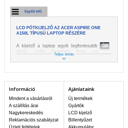
Egyéb infó
LCD PÓTKIJELZŐ AZ ACER ASPIRE ONE
A150L TÍPUSÚ LAPTOP RÉSZÉRE
A kijelző a laptop egyik legfontosabb
része, ezért ügyelünk, hogy az
Teljes leírás
pótalkatrész a legjobb minőségű
legyen. A kép és szöveg különféle
módozatú megjelenítését szolgálja.
Nagyon könnyen megsérülhet, ezért a
laptoppal legnagyobb óvatossággal
kell bánni. A leggyakrabban
Információ
Ajánlataink
bekövetkezett sérülések közé a
mechanikai sérüléseket lehet besorolni,
Mindent a vásárlásról
Új termékek
mint pl. széttört vagy megrepedt kijelző.
A szállítás árai
Gyártók
Továbbá még a függőleges csíkozást,
Nagykereskedés
LCD kijelző
kijelző sötétségét, villogását vagy
Reklamációs szabályzat
Billentyűzet
egyenetlen fényességét.
Üzleti feltételek
Akkumulátor