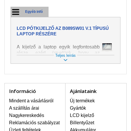
Egyéb infó
LCD PÓTKIJELZŐ AZ B089SW01 V.1 TÍPUSÚ
LAPTOP RÉSZÉRE
A kijelző a laptop egyik legfontosabb
része, ezért ügyelünk, hogy az
Teljes leírás
pótalkatrész a legjobb minőségű
legyen. A kép és szöveg különféle
módozatú megjelenítését szolgálja.
Nagyon könnyen megsérülhet, ezért a
laptoppal legnagyobb óvatossággal
kell bánni. A leggyakrabban
Információ
Ajánlataink
bekövetkezett sérülések közé a
mechanikai sérüléseket lehet besorolni,
Mindent a vásárlásról
Új termékek
mint pl. széttört vagy megrepedt kijelző.
A szállítás árai
Gyártók
Továbbá még a függőleges csíkozást,
Nagykereskedés
LCD kijelző
kijelző sötétségét, villogását vagy
Reklamációs szabályzat
Billentyűzet
egyenetlen fényességét.
Üzleti feltételek
Akkumulátor