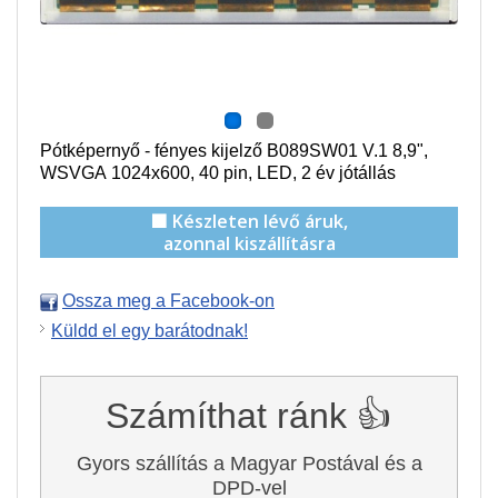
Pótképernyő - fényes kijelző B089SW01 V.1 8,9",
WSVGA
1024x600
, 40 pin, LED, 2 év jótállás
🟩 Készleten lévő áruk,
azonnal kiszállításra
Ossza meg a Facebook-on
Küldd el egy barátodnak!
Számíthat ránk 👍
Gyors szállítás a Magyar Postával és a
DPD-vel