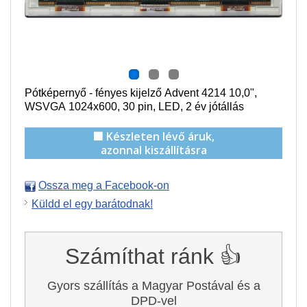
Pótképernyő - f
ényes
kijelző Advent 4214
10,0",
WSVGA 1024x600
,
30
pin, LED, 2 év jótállás
🟩 Készleten lévő áruk,
azonnal kiszállításra
Ossza meg a Facebook-on
Küldd el egy barátodnak!
Számíthat ránk 👍
Gyors szállítás a Magyar Postával és a
DPD-vel