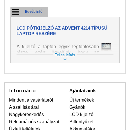
Egyéb infó
LCD PÓTKIJELZŐ AZ ADVENT 4214 TÍPUSÚ
LAPTOP RÉSZÉRE
A kijelző a laptop egyik legfontosabb
része, ezért ügyelünk, hogy az
Teljes leírás
pótalkatrész a legjobb minőségű
legyen. A kép és szöveg különféle
módozatú megjelenítését szolgálja.
Nagyon könnyen megsérülhet, ezért a
laptoppal legnagyobb óvatossággal
kell bánni. A leggyakrabban
Információ
Ajánlataink
bekövetkezett sérülések közé a
mechanikai sérüléseket lehet besorolni,
Mindent a vásárlásról
Új termékek
mint pl. széttört vagy megrepedt kijelző.
A szállítás árai
Gyártók
Továbbá még a függőleges csíkozást,
Nagykereskedés
LCD kijelző
kijelző sötétségét, villogását vagy
Reklamációs szabályzat
Billentyűzet
egyenetlen fényességét.
Üzleti feltételek
Akkumulátor