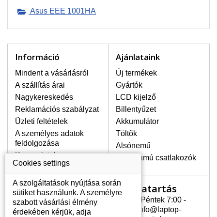
Asus EEE 1001HA
LEGMAGASABB MINŐSÉGŰ
LCD KIJELZŐ!
A raktáron csakis eredeti
kijelzőket tartunk, amelyek a
Információ
Ajánlataink
jótállás egész ideje alatt a pixelek
Mindent a vásárlásról
Új termékek
hibásodása nélkül, teljesítik az
A+ minőségi kategória igényes
A szállítás árai
Gyártók
feltételeit.
Nagykereskedés
LCD kijelző
Reklamációs szabályzat
Billentyűzet
HOGYAN TUDJA MEGÁLLAPÍTANI
MILYEN KIJELZŐ SZÜKSÉGES A
Üzleti feltételek
Akkumulátor
LAPTOPJÁHOZ?
A személyes adatok
Töltők
A kijelzőt a laptop modeljle alapján lehet
feldolgozása
Alsónemű
kikeresni, amely megjelölés megtalálható
Kapcsolatok
Erősáramú csatlakozók
a laptop alulsó részén található címkén
Cookies settings
vagy az akkumulátor alatt. Rendszerint
ábrázolva van egy keretben vagy a
A szolgáltatások nyújtása során
Nyitvatartás
Az Ön számlája
billentyűzetnél a vázon is. Abban az
sütiket használunk. A személyre
esetben, amennyiben a sérült vagy
Hétfõ - Péntek 7:00 -
szabott vásárlási élmény
Az Ön számlája
megrepedt kijelző le van szerelve, a típus
15:30 info@laptop-
érdekében kérjük, adja
Személyes információk