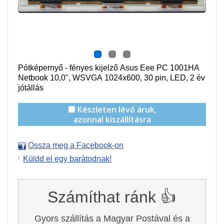
Pótképernyő - f
ényes
kijelző Asus Eee PC 1001HA
Netbook
10,0", WSVGA 1024x600
,
30
pin, LED, 2 év
jótállás
🟩 Készleten lévő áruk,
azonnal kiszállításra
Ossza meg a Facebook-on
Küldd el egy barátodnak!
Számíthat ránk 👍
Gyors szállítás a Magyar Postával és a