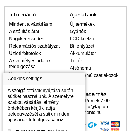
LEGMAGASABB MINŐSÉGŰ
Információ
Ajánlataink
LCD KIJELZŐ!
A raktáron csakis eredeti
Mindent a vásárlásról
Új termékek
kijelzőket tartunk, amelyek a
A szállítás árai
Gyártók
jótállás egész ideje alatt a pixelek
Nagykereskedés
hibásodása nélkül, teljesítik az
LCD kijelző
A+ minőségi kategória igényes
Reklamációs szabályzat
Billentyűzet
feltételeit.
Üzleti feltételek
Akkumulátor
HOGYAN TUDJA MEGÁLLAPÍTANI
A személyes adatok
Töltők
MILYEN KIJELZŐ SZÜKSÉGES A
feldolgozása
Alsónemű
LAPTOPJÁHOZ?
Kapcsolatok
Erősáramú csatlakozók
Cookies settings
A kijelzőt a laptop modeljle alapján lehet
kikeresni, amely megjelölés megtalálható
A szolgáltatások nyújtása során
a laptop alulsó részén található címkén
Nyitvatartás
Az Ön számlája
sütiket használunk. A személyre
vagy az akkumulátor alatt. Rendszerint
Hétfõ - Péntek 7:00 -
szabott vásárlási élmény
ábrázolva van egy keretben vagy a
Az Ön számlája
15:30 info@laptop-
érdekében kérjük, adja
billentyűzetnél a vázon is. Abban az
Személyes információk
components.hu
beleegyezését a sütik minden
esetben, amennyiben a sérült vagy
Címek
típusának feldolgozásához.
megrepedt kijelző le van szerelve, a típus
Rendelési előzmények
megjelölését megtalálhatja a kijelző