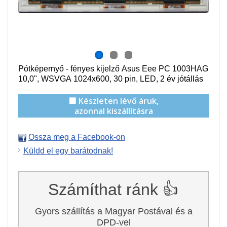
Pótképernyő - f
ényes
kijelző Asus Eee PC 1003HAG
10,0", WSVGA 1024x600
,
30
pin, LED, 2 év jótállás
🟩 Készleten lévő áruk,
azonnal kiszállításra
Ossza meg a Facebook-on
Küldd el egy barátodnak!
Számíthat ránk 👍
Gyors szállítás a Magyar Postával és a
DPD-vel