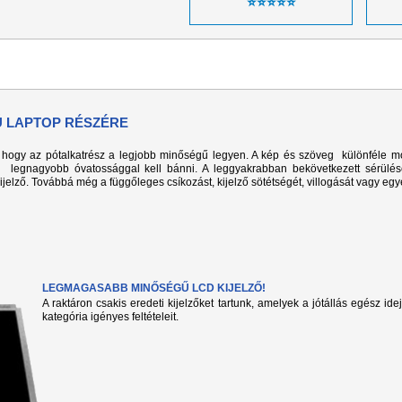
⭐⭐⭐⭐⭐
Ú LAPTOP RÉSZÉRE
k, hogy az pótalkatrész a legjobb minőségű legyen. A kép és szöveg különféle m
l legnagyobb óvatossággal kell bánni. A leggyakrabban bekövetkezett sérülé
kijelző. Továbbá még a függőleges csíkozást, kijelző sötétségét, villogását vagy eg
LEGMAGASABB MINŐSÉGŰ LCD KIJELZŐ!
A raktáron csakis eredeti kijelzőket tartunk, amelyek a jótállás egész ide
kategória igényes feltételeit.