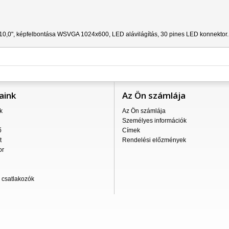
10,0", képfelbontása
WSVGA 1024x600
, LED alávilágítás, 30 pines LED konnektor.
aink
Az Ön számlája
k
Az Ön számlája
Személyes információk
ő
Címek
t
Rendelési előzmények
or
csatlakozók