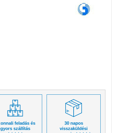
onnali feladás és
30 napos
gyors szállítás
visszaküldési