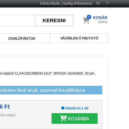
Üdvözöljük, (
belép
)
Pénznem:
0
KOSÁR
(üres)
VÁSÁRLÁSI ÚTMUTATÓ
CSUKLÓPÁNTOK
es
kijelző CLAA1001NB03A
10,0", WSVGA 1024x600
,
30
pin,
szleten lévő áruk,
azonnal kiszállításra
6 Ft
🟩 Raktáron 1 db
Áfa nélkül
KOSÁRBA