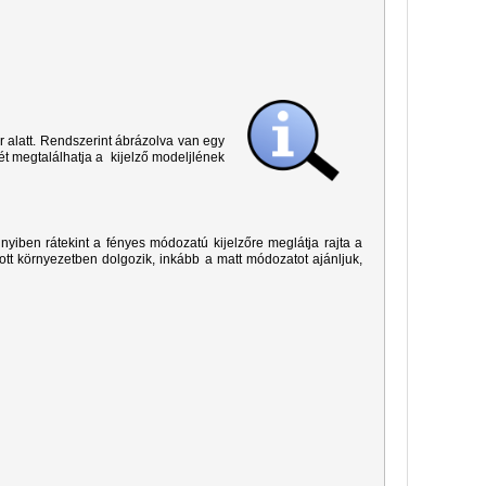
r alatt. Rendszerint ábrázolva van egy
ét megtalálhatja a kijelző modeljlének
yiben rátekint a fényes módozatú kijelzőre meglátja rajta a
ított környezetben dolgozik, inkább a matt módozatot ajánljuk,