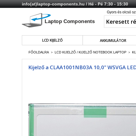
info(at)laptop-components.hu
/ Hé - Pé 7:30 - 15:30
Gyors és olcsó sz
LCD KIJELZŐ
AKKUMULÁTOR
FŐOLDALRA
LCD KIJELZŐ / KIJELZŐ NOTEBOOK LAPTOP
KI
>
>
Kijelző a CLAA1001NB03A 10,0" WSVGA LED 3