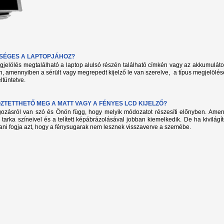
KSÉGES A LAPTOPJÁHOZ?
megjelölés megtalálható a laptop alulsó részén található címkén vagy az akkumuláto
, amennyiben a sérült vagy megrepedt kijelző le van szerelve, a típus megjelölés
ltüntetve.
TETTHETŐ MEG A MATT VAGY A FÉNYES LCD KIJELZŐ?
lgozásról van szó és Önön függ, hogy melyik módozatot részesíti előnyben. Amenn
 tarka színeivel és a telített képábrázolásával jobban kiemelkedik. De ha kivilág
ani fogja azt, hogy a fénysugarak nem lesznek visszaverve a szemébe.