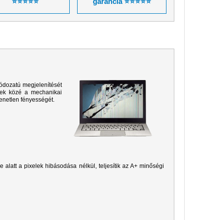
⭐⭐⭐⭐⭐
garancia ⭐⭐⭐⭐⭐
ódozatú megjelenítését
sek közé a mechanikai
yenetlen fényességét.
je alatt a pixelek hibásodása nélkül, teljesítik az A+ minőségi