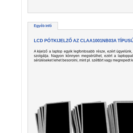
Egyéb infó
LCD PÓTKIJELZŐ AZ CLAA1001NB03A TÍPUS
A kijelző a laptop egyik legfontosabb része, ezért ügyelün
szolgálja. Nagyon könnyen megsérülhet, ezért a laptoppa
sérüléseket lehet besorolni, mint pl. széttört vagy megrepedt 