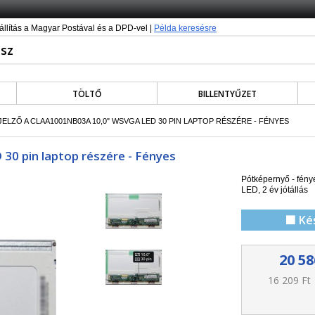
állítás a Magyar Postával és a DPD-vel |
Példa keresésre
TÖLTŐ
BILLENTYŰZET
JELZŐ A CLAA1001NB03A 10,0" WSVGA LED 30 PIN LAPTOP RÉSZÉRE - FÉNYES
0 pin laptop részére - Fényes
Pótképernyő - f
ény
LED, 2 év jótállás
🟩 Ké
20 58
16 209 Ft