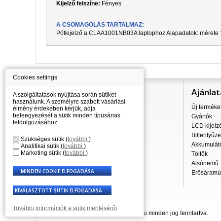
Kijelző felszíne:
Fényes
A CSOMAGOLÁS TARTALMAZ:
Pótkijelző a
CLAA1001NB03A
laptophoz Alapadatok: mérete 
Cookies settings
Információ
Ajánlat
A szolgáltatások nyújtása során sütiket
használunk. A személyre szabott vásárlási
Mindent a vásárlásról
Új terméke
élmény érdekében kérjük, adja
beleegyezését a sütik minden típusának
A szállítás árai
Gyártók
feldolgozásához.
Nagykereskedés
LCD kijelz
Reklamációs szabályzat
Billentyűze
Szükséges sütik
(
további
)
Üzleti feltételek
Akkumulát
Analitikai sütik
(
további
)
Marketing sütik
(
további
)
A személyes adatok feldolgozása
Töltők
Kapcsolatok
Alsónemű
Erősáramú 
További információk a sütik mentéséről
© 2007 - 2026 Laptop-Components.hu minden jog fenntartva.