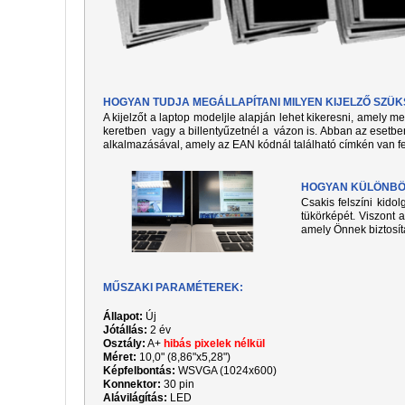
HOGYAN TUDJA MEGÁLLAPÍTANI MILYEN KIJELZŐ SZÜ
A kijelzőt a laptop modeljle alapján lehet kikeresni, amely 
keretben vagy a billentyűzetnél a vázon is. Abban az esetben
alkalmazásával, amely az EAN kódnál található címkén van fe
HOGYAN KÜLÖNBÖZ
Csakis felszíni kido
tükörképét. Viszont a
amely Önnek biztosít
MŰSZAKI PARAMÉTEREK:
Állapot:
Új
Jótállás:
2 év
Osztály:
A+
hibás pixelek nélkül
Méret:
10,0" (8,86"x5,28")
Képfelbontás:
WSVGA (1024x600)
Konnektor:
30
pin
Alávilágítás:
LED