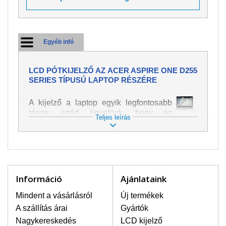
Egyéb infó
LCD PÓTKIJELZŐ AZ ACER ASPIRE ONE D255
SERIES TÍPUSÚ LAPTOP RÉSZÉRE
A kijelző a laptop egyik legfontosabb
része, ezért ügyelünk, hogy az
Teljes leírás
pótalkatrész a legjobb minőségű
legyen. A kép és szöveg különféle
módozatú megjelenítését szolgálja.
Nagyon könnyen megsérülhet, ezért a
laptoppal legnagyobb óvatossággal
kell bánni. A leggyakrabban
Információ
Ajánlataink
bekövetkezett sérülések közé a
mechanikai sérüléseket lehet besorolni,
Mindent a vásárlásról
Új termékek
mint pl. széttört vagy megrepedt kijelző.
A szállítás árai
Gyártók
Továbbá még a függőleges csíkozást,
Nagykereskedés
LCD kijelző
kijelző sötétségét, villogását vagy