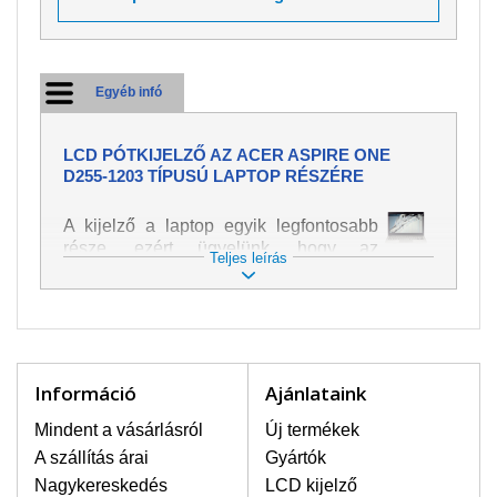
Egyéb infó
LCD PÓTKIJELZŐ AZ ACER ASPIRE ONE
D255-1203 TÍPUSÚ LAPTOP RÉSZÉRE
A kijelző a laptop egyik legfontosabb
része, ezért ügyelünk, hogy az
Teljes leírás
pótalkatrész a legjobb minőségű
legyen. A kép és szöveg különféle
módozatú megjelenítését szolgálja.
Nagyon könnyen megsérülhet, ezért a
laptoppal legnagyobb óvatossággal
kell bánni. A leggyakrabban
Információ
Ajánlataink
bekövetkezett sérülések közé a
mechanikai sérüléseket lehet besorolni,
Mindent a vásárlásról
Új termékek
mint pl. széttört vagy megrepedt kijelző.
A szállítás árai
Gyártók
Továbbá még a függőleges csíkozást,
Nagykereskedés
LCD kijelző
kijelző sötétségét, villogását vagy