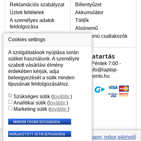
Reklamációs szabályzat
Billentyűzet
egyenetlen fényességét.
Üzleti feltételek
Akkumulátor
A személyes adatok
Töltők
LEGMAGASABB MINŐSÉGŰ
feldolgozása
Alsónemű
LCD KIJELZŐ!
Kapcsolatok
Erősáramú csatlakozók
A raktáron csakis eredeti
Cookies settings
kijelzőket tartunk, amelyek a
jótállás egész ideje alatt a pixelek
A szolgáltatások nyújtása során
Nyitvatartás
Az Ön számlája
hibásodása nélkül, teljesítik az
sütiket használunk. A személyre
A+ minőségi kategória igényes
Hétfõ - Péntek 7:00 -
szabott vásárlási élmény
Az Ön számlája
feltételeit.
15:30 info@laptop-
érdekében kérjük, adja
Személyes információk
components.hu
beleegyezését a sütik minden
HOGYAN TUDJA MEGÁLLAPÍTANI
Címek
típusának feldolgozásához.
MILYEN KIJELZŐ SZÜKSÉGES A
Rendelési előzmények
LAPTOPJÁHOZ?
Szükséges sütik
(
további
)
A kijelzőt a laptop modeljle alapján lehet
Analitikai sütik
(
további
)
kikeresni, amely megjelölés megtalálható
Marketing sütik
(
további
)
a laptop alulsó részén található címkén
vagy az akkumulátor alatt. Rendszerint
ábrázolva van egy keretben vagy a
billentyűzetnél a vázon is. Abban az
esetben, amennyiben a sérült vagy
Értesíts engem, mikor elérhető