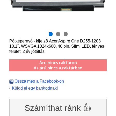
Pótképernyő - kijelző Acer Aspire One D255-1203
10,1", WSVGA 1024x600
, 40 pin,
Slim,
LED, fényes
felület, 2 év jótállás
Áru nincs raktáron
Az árú nincs a raktárban
Ossza meg a Facebook-on
Küldd el egy barátodnak!
Számíthat ránk 👍