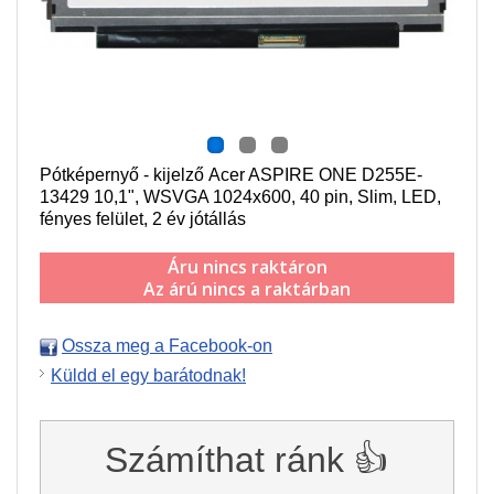
Pótképernyő - kijelző Acer ASPIRE ONE D255E-
13429
10,1", WSVGA 1024x600
, 40 pin,
Slim,
LED,
fényes felület, 2 év jótállás
Áru nincs raktáron
Az árú nincs a raktárban
Ossza meg a Facebook-on
Küldd el egy barátodnak!
Számíthat ránk 👍