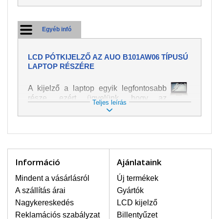
Egyéb infó
LCD PÓTKIJELZŐ AZ AUO B101AW06 TÍPUSÚ
LAPTOP RÉSZÉRE
A kijelző a laptop egyik legfontosabb
része, ezért ügyelünk, hogy az
Teljes leírás
pótalkatrész a legjobb minőségű
legyen. A kép és szöveg különféle
módozatú megjelenítését szolgálja.
Nagyon könnyen megsérülhet, ezért a
laptoppal legnagyobb óvatossággal
kell bánni. A leggyakrabban
Információ
Ajánlataink
bekövetkezett sérülések közé a
mechanikai sérüléseket lehet besorolni,
Mindent a vásárlásról
Új termékek
mint pl. széttört vagy megrepedt kijelző.
A szállítás árai
Gyártók
Továbbá még a függőleges csíkozást,
Nagykereskedés
LCD kijelző
kijelző sötétségét, villogását vagy
Reklamációs szabályzat
Billentyűzet
egyenetlen fényességét.