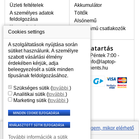
Üzleti feltételek
Akkumulátor
A személyes adatok
Töltők
LEGMAGASABB MINŐSÉGŰ
feldolgozása
Alsónemű
LCD KIJELZŐ!
Kapcsolatok
Erősáramú csatlakozók
A raktáron csakis eredeti
Cookies settings
kijelzőket tartunk, amelyek a
jótállás egész ideje alatt a pixelek
A szolgáltatások nyújtása során
Nyitvatartás
Az Ön számlája
hibásodása nélkül, teljesítik az
sütiket használunk. A személyre
A+ minőségi kategória igényes
Hétfõ - Péntek 7:00 -
szabott vásárlási élmény
Az Ön számlája
feltételeit.
15:30 info@laptop-
érdekében kérjük, adja
Személyes információk
components.hu
beleegyezését a sütik minden
HOGYAN TUDJA MEGÁLLAPÍTANI
Címek
típusának feldolgozásához.
MILYEN KIJELZŐ SZÜKSÉGES A
Rendelési előzmények
LAPTOPJÁHOZ?
Szükséges sütik
(
további
)
A kijelzőt a laptop modeljle alapján lehet
Analitikai sütik
(
további
)
kikeresni, amely megjelölés megtalálható
Marketing sütik
(
további
)
a laptop alulsó részén található címkén
vagy az akkumulátor alatt. Rendszerint
ábrázolva van egy keretben vagy a
billentyűzetnél a vázon is. Abban az
esetben, amennyiben a sérült vagy
Értesíts engem, mikor elérhető
megrepedt kijelző le van szerelve, a típus
További információk a sütik