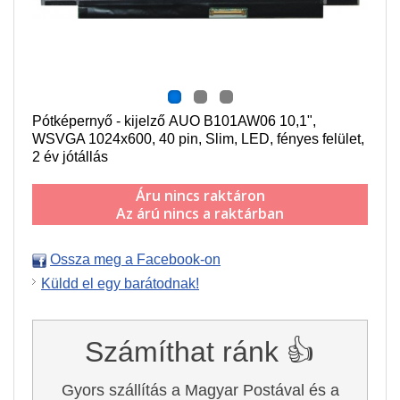
Pótképernyő - kijelző AUO B101AW06
10,1",
WSVGA 1024x600
, 40 pin,
Slim,
LED, fényes felület,
2 év jótállás
Áru nincs raktáron
Az árú nincs a raktárban
Ossza meg a Facebook-on
Küldd el egy barátodnak!
Számíthat ránk 👍
Gyors szállítás a Magyar Postával és a