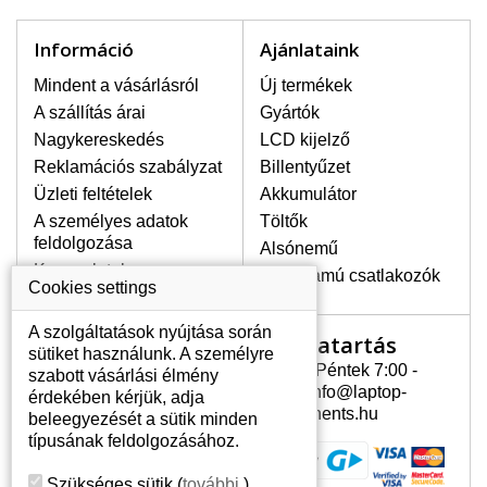
Információ
Ajánlataink
LEGMAGASABB MINŐSÉGŰ
LCD KIJELZŐ!
Mindent a vásárlásról
Új termékek
A raktáron csakis eredeti
A szállítás árai
Gyártók
kijelzőket tartunk, amelyek a
Nagykereskedés
LCD kijelző
jótállás egész ideje alatt a pixelek
hibásodása nélkül, teljesítik az
Reklamációs szabályzat
Billentyűzet
A+ minőségi kategória igényes
Üzleti feltételek
Akkumulátor
feltételeit.
A személyes adatok
Töltők
feldolgozása
HOGYAN TUDJA MEGÁLLAPÍTANI
Alsónemű
MILYEN KIJELZŐ SZÜKSÉGES A
Kapcsolatok
Erősáramú csatlakozók
Cookies settings
LAPTOPJÁHOZ?
A kijelzőt a laptop modeljle alapján lehet
A szolgáltatások nyújtása során
kikeresni, amely megjelölés megtalálható
Nyitvatartás
Az Ön számlája
sütiket használunk. A személyre
a laptop alulsó részén található címkén
Hétfõ - Péntek 7:00 -
szabott vásárlási élmény
Az Ön számlája
vagy az akkumulátor alatt. Rendszerint
15:30 info@laptop-
érdekében kérjük, adja
ábrázolva van egy keretben vagy a
Személyes információk
components.hu
beleegyezését a sütik minden
billentyűzetnél a vázon is. Abban az
Címek
típusának feldolgozásához.
esetben, amennyiben a sérült vagy
Rendelési előzmények
megrepedt kijelző le van szerelve, a típus
Szükséges sütik
(
további
)