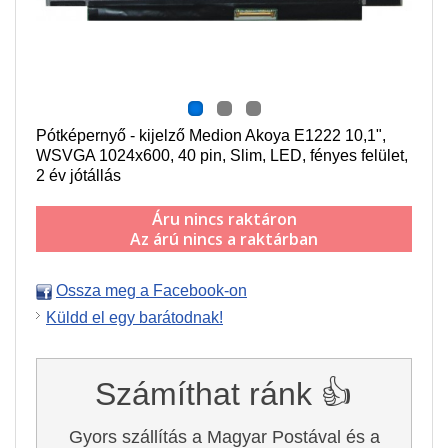
Pótképernyő - kijelző Medion Akoya E1222
10,1",
WSVGA 1024x600
, 40 pin,
Slim,
LED, fényes felület,
2 év jótállás
Áru nincs raktáron
Az árú nincs a raktárban
Ossza meg a Facebook-on
Küldd el egy barátodnak!
Számíthat ránk 👍
Gyors szállítás a Magyar Postával és a