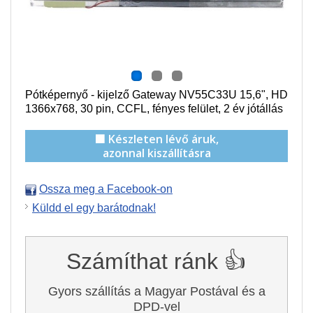
Pótképernyő - kijelző Gateway NV55C33U 15,6", HD
1366x768, 30 pin,
CCFL
, f
ényes felület,
2 év jótállás
🟩 Készleten lévő áruk,
azonnal kiszállításra
Ossza meg a Facebook-on
Küldd el egy barátodnak!
Számíthat ránk 👍
Gyors szállítás a Magyar Postával és a
DPD-vel