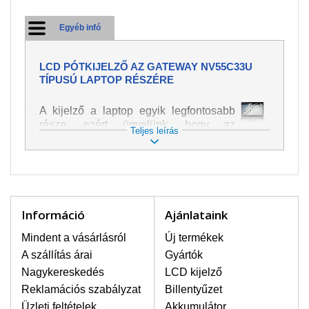
Egyéb infó
LCD PÓTKIJELZŐ AZ GATEWAY NV55C33U
TÍPUSÚ LAPTOP RÉSZÉRE
A kijelző a laptop egyik legfontosabb
része, ezért ügyelünk, hogy az
Teljes leírás
pótalkatrész a legjobb minőségű
legyen. A kép és szöveg különféle
módozatú megjelenítését szolgálja.
Nagyon könnyen megsérülhet, ezért a
laptoppal legnagyobb óvatossággal
kell bánni. A leggyakrabban
Információ
Ajánlataink
bekövetkezett sérülések közé a
mechanikai sérüléseket lehet besorolni,
Mindent a vásárlásról
Új termékek
mint pl. széttört vagy megrepedt kijelző.
A szállítás árai
Gyártók
Továbbá még a függőleges csíkozást,
Nagykereskedés
LCD kijelző
kijelző sötétségét, villogását vagy
Reklamációs szabályzat
Billentyűzet
egyenetlen fényességét.
Üzleti feltételek
Akkumulátor