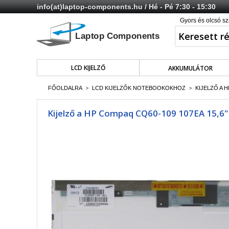
info(at)laptop-components.hu
/ Hé - Pé 7:30 - 15:30
Gyors és olcsó sz
LCD KIJELZŐ
AKKUMULÁTOR
FŐOLDALRA
LCD KIJELZŐK NOTEBOOKOKHOZ
KIJELZŐ A 
>
>
Kijelző a HP Compaq CQ60-109 107EA 15,6" 