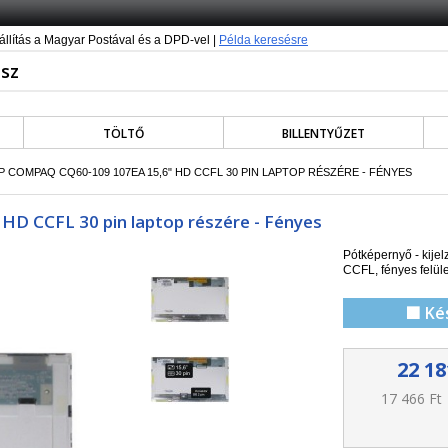
állítás a Magyar Postával és a DPD-vel |
Példa keresésre
TÖLTŐ
BILLENTYŰZET
HP COMPAQ CQ60-109 107EA 15,6" HD CCFL 30 PIN LAPTOP RÉSZÉRE - FÉNYES
HD CCFL 30 pin laptop részére - Fényes
Pótképernyő - kij
CCFL
, f
ényes felül
🟩 Ké
22 18
17 466 Ft