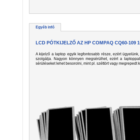
Egyéb infó
LCD PÓTKIJELZŐ AZ HP COMPAQ CQ60-109 
A kijelző a laptop egyik legfontosabb része, ezért ügyelün
szolgálja. Nagyon könnyen megsérülhet, ezért a laptoppa
sérüléseket lehet besorolni, mint pl. széttört vagy megrepedt 