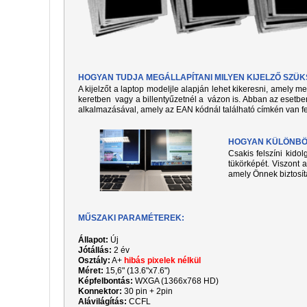
HOGYAN TUDJA MEGÁLLAPÍTANI MILYEN KIJELZŐ SZÜ
A kijelzőt a laptop modeljle alapján lehet kikeresni, amely 
keretben vagy a billentyűzetnél a vázon is. Abban az esetben
alkalmazásával, amely az EAN kódnál található címkén van fe
HOGYAN KÜLÖNBÖZ
Csakis felszíni kido
tükörképét. Viszont a
amely Önnek biztosít
MŰSZAKI PARAMÉTEREK:
Állapot:
Új
Jótállás:
2 év
Osztály:
A+
hibás pixelek nélkül
Méret:
15,6" (13.6"x7.6")
Képfelbontás:
WXGA (1366x768 HD)
Konnektor:
30 pin + 2pin
Alávilágítás:
CCFL