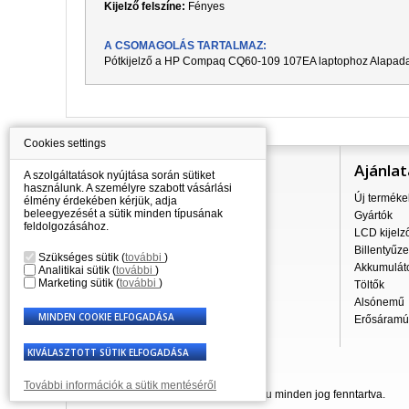
Kijelző felszíne:
Fényes
A CSOMAGOLÁS TARTALMAZ:
Pótkijelző a
HP Compaq CQ60-109 107EA
laptophoz Alapad
Cookies settings
Információ
Ajánlat
A szolgáltatások nyújtása során sütiket
használunk. A személyre szabott vásárlási
Mindent a vásárlásról
Új terméke
élmény érdekében kérjük, adja
beleegyezését a sütik minden típusának
A szállítás árai
Gyártók
feldolgozásához.
Nagykereskedés
LCD kijelz
Reklamációs szabályzat
Billentyűze
Szükséges sütik
(
további
)
Üzleti feltételek
Akkumulát
Analitikai sütik
(
további
)
Marketing sütik
(
további
)
A személyes adatok feldolgozása
Töltők
Kapcsolatok
Alsónemű
Erősáramú 
További információk a sütik mentéséről
© 2007 - 2026 Laptop-Components.hu minden jog fenntartva.