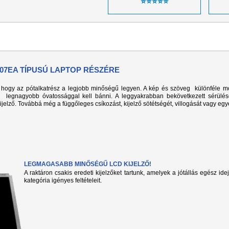
⭐⭐⭐⭐⭐
107EA TÍPUSÚ LAPTOP RÉSZÉRE
k, hogy az pótalkatrész a legjobb minőségű legyen. A kép és szöveg különféle m
l legnagyobb óvatossággal kell bánni. A leggyakrabban bekövetkezett sérülé
kijelző. Továbbá még a függőleges csíkozást, kijelző sötétségét, villogását vagy eg
LEGMAGASABB MINŐSÉGŰ LCD KIJELZŐ!
A raktáron csakis eredeti kijelzőket tartunk, amelyek a jótállás egész ide
kategória igényes feltételeit.