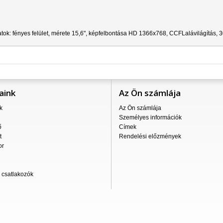
atok:
f
ényes felület,
mérete 15,6", képfelbontása HD 1366x768,
CCFL
alávilágítás, 
aink
Az Ön számlája
k
Az Ön számlája
Személyes információk
ő
Címek
t
Rendelési előzmények
or
csatlakozók