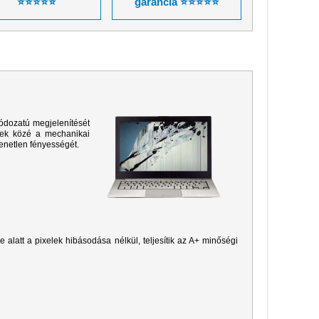
⭐⭐⭐⭐⭐
garancia ⭐⭐⭐⭐⭐
ódozatú megjelenítését
sek közé a mechanikai
yenetlen fényességét.
je alatt a pixelek hibásodása nélkül, teljesítik az A+ minőségi