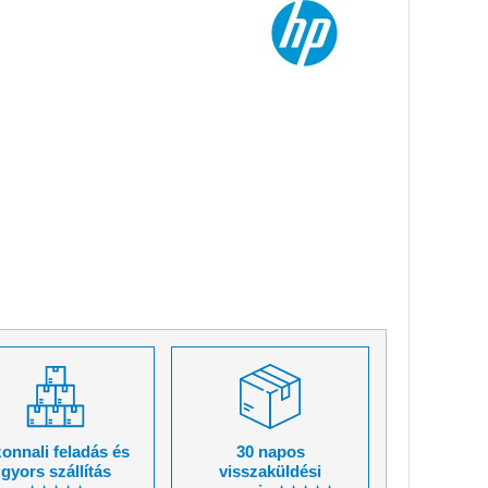
onnali feladás és
30 napos
gyors szállítás
visszaküldési