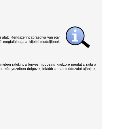
r alatt. Rendszerint ábrázolva van egy
ét megtalálhatja a kijelző modeljlének
yiben rátekint a fényes módozatú kijelzőre meglátja rajta a
ított környezetben dolgozik, inkább a matt módozatot ajánljuk,