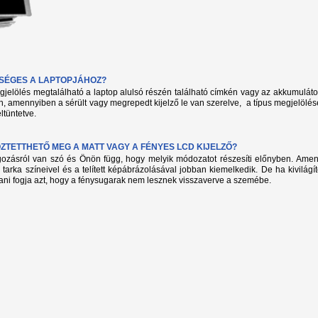
KSÉGES A LAPTOPJÁHOZ?
megjelölés megtalálható a laptop alulsó részén található címkén vagy az akkumuláto
, amennyiben a sérült vagy megrepedt kijelző le van szerelve, a típus megjelölés
ltüntetve.
TETTHETŐ MEG A MATT VAGY A FÉNYES LCD KIJELZŐ?
lgozásról van szó és Önön függ, hogy melyik módozatot részesíti előnyben. Amenn
 tarka színeivel és a telített képábrázolásával jobban kiemelkedik. De ha kivilág
ani fogja azt, hogy a fénysugarak nem lesznek visszaverve a szemébe.