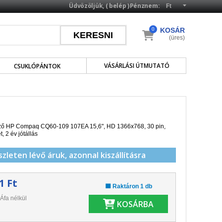
Üdvözöljük, (
belép
)
Pénznem:
0
KOSÁR
(üres)
VÁSÁRLÁSI ÚTMUTATÓ
CSUKLÓPÁNTOK
elző HP Compaq CQ60-109 107EA 15,6", HD 1366x768, 30 pin,
et,
2 év jótállás
szleten lévő áruk,
azonnal kiszállításra
1 Ft
🟩 Raktáron 1 db
Áfa nélkül
KOSÁRBA