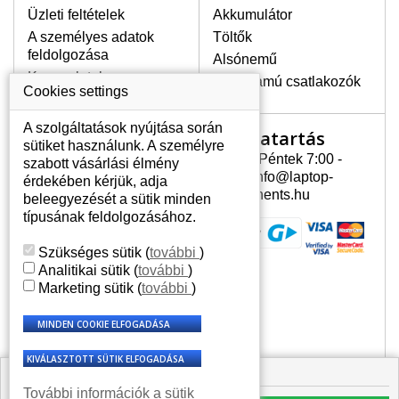
Üzleti feltételek
Akkumulátor
A személyes adatok
Töltők
LEGMAGASABB MINŐSÉGŰ
feldolgozása
Alsónemű
LCD KIJELZŐ!
Kapcsolatok
Erősáramú csatlakozók
A raktáron csakis eredeti
Cookies settings
kijelzőket tartunk, amelyek a
jótállás egész ideje alatt a pixelek
A szolgáltatások nyújtása során
Nyitvatartás
Az Ön számlája
hibásodása nélkül, teljesítik az
sütiket használunk. A személyre
A+ minőségi kategória igényes
Hétfõ - Péntek 7:00 -
szabott vásárlási élmény
Az Ön számlája
feltételeit.
15:30 info@laptop-
érdekében kérjük, adja
Személyes információk
components.hu
beleegyezését a sütik minden
HOGYAN TUDJA MEGÁLLAPÍTANI
Címek
típusának feldolgozásához.
MILYEN KIJELZŐ SZÜKSÉGES A
Rendelési előzmények
LAPTOPJÁHOZ?
Szükséges sütik
(
további
)
A kijelzőt a laptop modeljle alapján lehet
Analitikai sütik
(
további
)
kikeresni, amely megjelölés megtalálható
Marketing sütik
(
további
)
a laptop alulsó részén található címkén
vagy az akkumulátor alatt. Rendszerint
ábrázolva van egy keretben vagy a
billentyűzetnél a vázon is. Abban az
esetben, amennyiben a sérült vagy
🟩 Raktáron 1 db
megrepedt kijelző le van szerelve, a típus
További információk a sütik