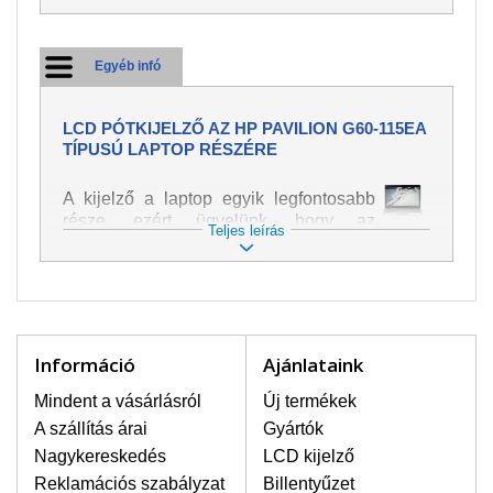
Egyéb infó
LCD PÓTKIJELZŐ AZ HP PAVILION G60-115EA
TÍPUSÚ LAPTOP RÉSZÉRE
A kijelző a laptop egyik legfontosabb
része, ezért ügyelünk, hogy az
Teljes leírás
pótalkatrész a legjobb minőségű
legyen. A kép és szöveg különféle
módozatú megjelenítését szolgálja.
Nagyon könnyen megsérülhet, ezért a
laptoppal legnagyobb óvatossággal
kell bánni. A leggyakrabban
Információ
Ajánlataink
bekövetkezett sérülések közé a
mechanikai sérüléseket lehet besorolni,
Mindent a vásárlásról
Új termékek
mint pl. széttört vagy megrepedt kijelző.
A szállítás árai
Gyártók
Továbbá még a függőleges csíkozást,
Nagykereskedés
LCD kijelző
kijelző sötétségét, villogását vagy
Reklamációs szabályzat
Billentyűzet
egyenetlen fényességét.