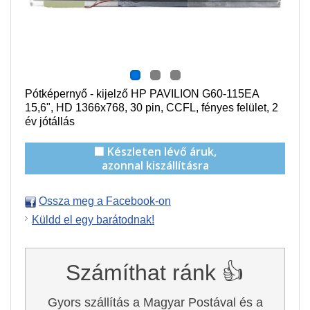
Pótképernyő - kijelző HP PAVILION G60-115EA
15,6", HD 1366x768, 30 pin,
CCFL
, f
ényes felület,
2
év jótállás
🟩 Készleten lévő áruk,
azonnal kiszállításra
Ossza meg a Facebook-on
Küldd el egy barátodnak!
Számíthat ránk 👍
Gyors szállítás a Magyar Postával és a