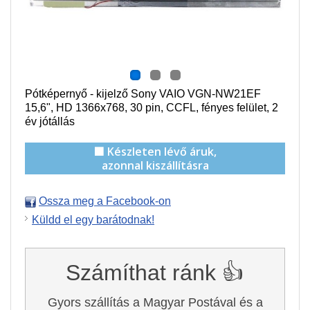
Pótképernyő - kijelző Sony VAIO VGN-NW21EF
15,6", HD 1366x768, 30 pin,
CCFL
, f
ényes felület,
2
év jótállás
🟩 Készleten lévő áruk,
azonnal kiszállításra
Ossza meg a Facebook-on
Küldd el egy barátodnak!
Számíthat ránk 👍
Gyors szállítás a Magyar Postával és a