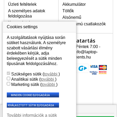
Üzleti feltételek
Akkumulátor
A személyes adatok
Töltők
LEGMAGASABB MINŐSÉGŰ
feldolgozása
Alsónemű
LCD KIJELZŐ!
Kapcsolatok
Erősáramú csatlakozók
A raktáron csakis eredeti
Cookies settings
kijelzőket tartunk, amelyek a
jótállás egész ideje alatt a pixelek
A szolgáltatások nyújtása során
Nyitvatartás
Az Ön számlája
hibásodása nélkül, teljesítik az
sütiket használunk. A személyre
A+ minőségi kategória igényes
Hétfõ - Péntek 7:00 -
szabott vásárlási élmény
Az Ön számlája
feltételeit.
15:30 info@laptop-
érdekében kérjük, adja
Személyes információk
components.hu
beleegyezését a sütik minden
HOGYAN TUDJA MEGÁLLAPÍTANI
Címek
típusának feldolgozásához.
MILYEN KIJELZŐ SZÜKSÉGES A
Rendelési előzmények
LAPTOPJÁHOZ?
Szükséges sütik
(
további
)
A kijelzőt a laptop modeljle alapján lehet
Analitikai sütik
(
további
)
kikeresni, amely megjelölés megtalálható
Marketing sütik
(
további
)
a laptop alulsó részén található címkén
vagy az akkumulátor alatt. Rendszerint
ábrázolva van egy keretben vagy a
billentyűzetnél a vázon is. Abban az
esetben, amennyiben a sérült vagy
🟩 Raktáron 1 db
megrepedt kijelző le van szerelve, a típus
További információk a sütik