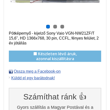
Pótképernyő - kijelző Sony Vaio VGN-NW21ZF/T
15,6", HD 1366x768, 30 pin,
CCFL
, f
ényes felület,
2
év jótállás
🟩 Készleten lévő áruk,
azonnal kiszállításra
Ossza meg a Facebook-on
Küldd el egy barátodnak!
Számíthat ránk 👍
Gyors szállítás a Magyar Postával és a