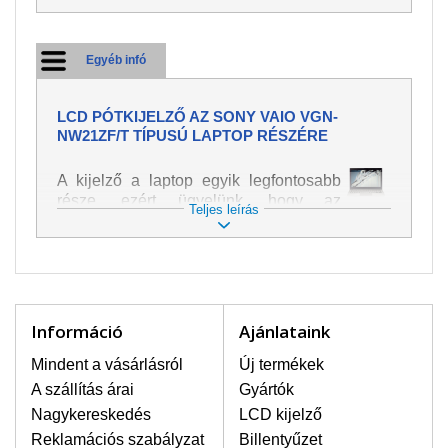
Egyéb infó
LCD PÓTKIJELZŐ AZ SONY VAIO VGN-
NW21ZF/T TÍPUSÚ LAPTOP RÉSZÉRE
A kijelző a laptop egyik legfontosabb
része, ezért ügyelünk, hogy az
Teljes leírás
pótalkatrész a legjobb minőségű
legyen. A kép és szöveg különféle
módozatú megjelenítését szolgálja.
Nagyon könnyen megsérülhet, ezért a
laptoppal legnagyobb óvatossággal
kell bánni. A leggyakrabban
Információ
Ajánlataink
bekövetkezett sérülések közé a
mechanikai sérüléseket lehet besorolni,
Mindent a vásárlásról
Új termékek
mint pl. széttört vagy megrepedt kijelző.
A szállítás árai
Gyártók
Továbbá még a függőleges csíkozást,
Nagykereskedés
LCD kijelző
kijelző sötétségét, villogását vagy
Reklamációs szabályzat
Billentyűzet
egyenetlen fényességét.