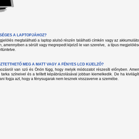
KSÉGES A LAPTOPJÁHOZ?
megjelölés megtalálható a laptop alulsó részén található címkén vagy az akkumuláto
, amennyiben a sérült vagy megrepedt kijelző le van szerelve, a típus megjelölés
ltüntetve.
TETTHETŐ MEG A MATT VAGY A FÉNYES LCD KIJELZŐ?
lgozásról van szó és Önön függ, hogy melyik módozatot részesíti előnyben. Amenn
 tarka színeivel és a telített képábrázolásával jobban kiemelkedik. De ha kivilág
ani fogja azt, hogy a fénysugarak nem lesznek visszaverve a szemébe.