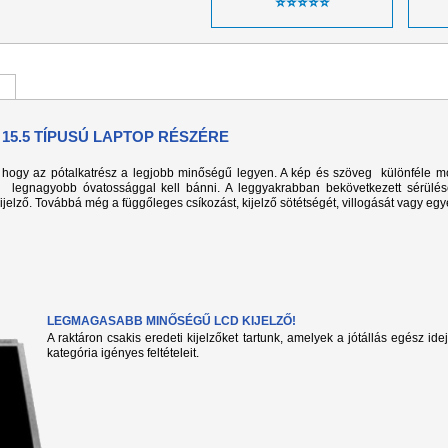
⭐⭐⭐⭐⭐
 15.5 TÍPUSÚ LAPTOP RÉSZÉRE
k, hogy az pótalkatrész a legjobb minőségű legyen. A kép és szöveg különféle m
l legnagyobb óvatossággal kell bánni. A leggyakrabban bekövetkezett sérülé
kijelző. Továbbá még a függőleges csíkozást, kijelző sötétségét, villogását vagy eg
LEGMAGASABB MINŐSÉGŰ LCD KIJELZŐ!
A raktáron csakis eredeti kijelzőket tartunk, amelyek a jótállás egész ide
kategória igényes feltételeit.