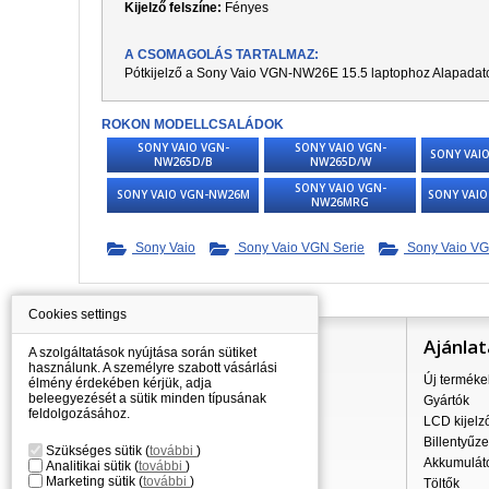
Kijelző felszíne:
Fényes
A CSOMAGOLÁS TARTALMAZ:
Pótkijelző a
Sony Vaio VGN-NW26E 15.5
laptophoz Alapadat
ROKON MODELLCSALÁDOK
SONY VAIO VGN-
SONY VAIO VGN-
SONY VAI
NW265D/B
NW265D/W
SONY VAIO VGN-
SONY VAIO VGN-NW26M
SONY VAI
NW26MRG
Sony Vaio
Sony Vaio VGN Serie
Sony Vaio VG
Cookies settings
Információ
Ajánlat
A szolgáltatások nyújtása során sütiket
használunk. A személyre szabott vásárlási
Mindent a vásárlásról
Új terméke
élmény érdekében kérjük, adja
beleegyezését a sütik minden típusának
A szállítás árai
Gyártók
feldolgozásához.
Nagykereskedés
LCD kijelz
Reklamációs szabályzat
Billentyűze
Szükséges sütik
(
további
)
Üzleti feltételek
Akkumulát
Analitikai sütik
(
további
)
Marketing sütik
(
további
)
A személyes adatok feldolgozása
Töltők