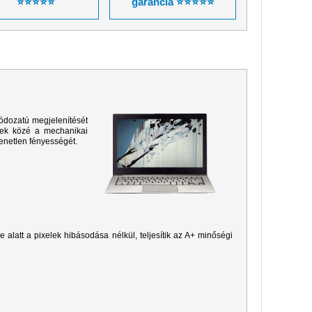
⭐⭐⭐⭐⭐
garancia ⭐⭐⭐⭐⭐
ódozatú megjelenítését
sek közé a mechanikai
yenetlen fényességét.
je alatt a pixelek hibásodása nélkül, teljesítik az A+ minőségi