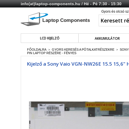
info(at)laptop-components.hu
/ Hé - Pé 7:30 - 15:30
Gyors és olcsó sz
LCD KIJELZŐ
AKKUMULÁTOR
FŐOLDALRA
GYORS KERESÉS A PÓTALKATRÉSZEKRE
SONY
>
>
PIN LAPTOP RÉSZÉRE - FÉNYES
Kijelző a Sony Vaio VGN-NW26E 15.5 15,6" H