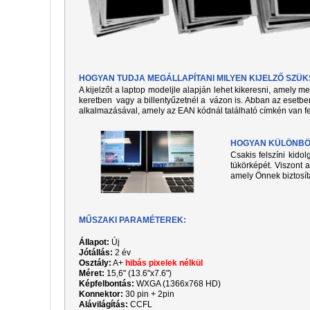
HOGYAN TUDJA MEGÁLLAPÍTANI MILYEN KIJELZŐ SZÜ
A kijelzőt a laptop modeljle alapján lehet kikeresni, amely 
keretben vagy a billentyűzetnél a vázon is. Abban az esetben
alkalmazásával, amely az EAN kódnál található címkén van fe
HOGYAN KÜLÖNBÖZ
Csakis felszíni kido
tükörképét. Viszont a
amely Önnek biztosít
MŰSZAKI PARAMÉTEREK:
Állapot:
Új
Jótállás:
2 év
Osztály:
A+
hibás pixelek nélkül
Méret:
15,6" (13.6"x7.6")
Képfelbontás:
WXGA (1366x768 HD)
Konnektor:
30 pin + 2pin
Alávilágítás:
CCFL