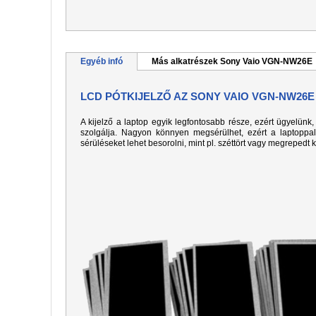
Egyéb infó
Más alkatrészek Sony Vaio VGN-NW26E
LCD PÓTKIJELZŐ AZ SONY VAIO VGN-NW26E
A kijelző a laptop egyik legfontosabb része, ezért ügyelün
szolgálja. Nagyon könnyen megsérülhet, ezért a laptoppa
sérüléseket lehet besorolni, mint pl. széttört vagy megrepedt 