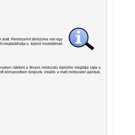
r alatt. Rendszerint ábrázolva van egy
ét megtalálhatja a kijelző modeljlének
yiben rátekint a fényes módozatú kijelzőre meglátja rajta a
ított környezetben dolgozik, inkább a matt módozatot ajánljuk,