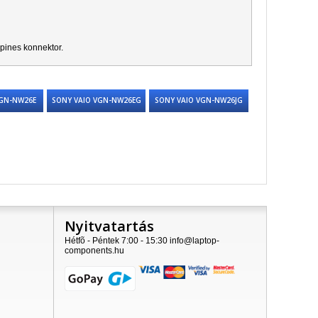
 pines konnektor.
VGN-NW26E
SONY VAIO VGN-NW26EG
SONY VAIO VGN-NW26JG
Nyitvatartás
Hétfõ - Péntek 7:00 - 15:30 info@laptop-
components.hu