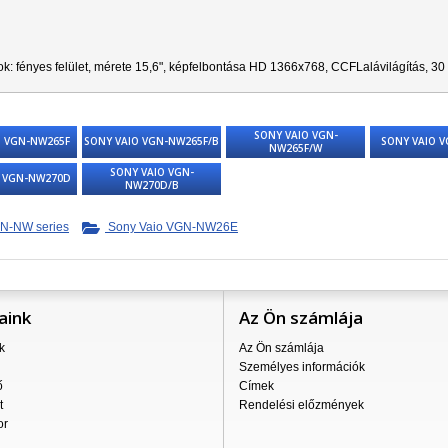
ok:
f
ényes felület,
mérete 15,6", képfelbontása HD 1366x768,
CCFL
alávilágítás, 30
SONY VAIO VGN-
O VGN-NW265F
SONY VAIO VGN-NW265F/B
SONY VAIO 
NW265F/W
SONY VAIO VGN-
O VGN-NW270D
NW270D/B
N-NW series
Sony Vaio VGN-NW26E
aink
Az Ön számlája
k
Az Ön számlája
Személyes információk
ő
Címek
t
Rendelési előzmények
or