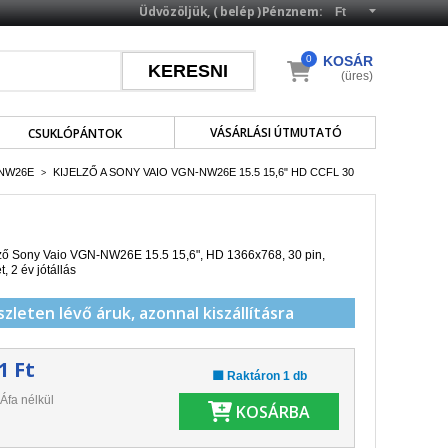
Üdvözöljük, (
belép
)
Pénznem:
0
KOSÁR
(üres)
VÁSÁRLÁSI ÚTMUTATÓ
CSUKLÓPÁNTOK
-NW26E
KIJELZŐ A SONY VAIO VGN-NW26E 15.5 15,6" HD CCFL 30
>
lző Sony Vaio VGN-NW26E 15.5 15,6", HD 1366x768, 30 pin,
et,
2 év jótállás
szleten lévő áruk,
azonnal kiszállításra
1 Ft
🟩 Raktáron 1 db
Áfa nélkül
KOSÁRBA