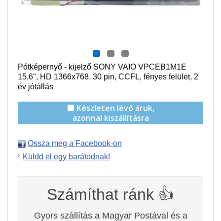
Pótképernyő - kijelző SONY VAIO VPCEB1M1E
15,6", HD 1366x768, 30 pin,
CCFL
, f
ényes felület,
2
év jótállás
🟩 Készleten lévő áruk,
azonnal kiszállításra
Ossza meg a Facebook-on
Küldd el egy barátodnak!
Számíthat ránk 👍
Gyors szállítás a Magyar Postával és a