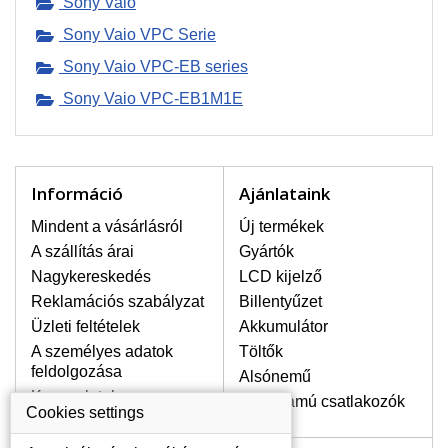
Sony Vaio
Sony Vaio VPC Serie
LEGMAGASABB MINŐSÉGŰ
Sony Vaio VPC-EB series
LCD KIJELZŐ!
A raktáron csakis eredeti
Sony Vaio VPC-EB1M1E
kijelzőket tartunk, amelyek a
jótállás egész ideje alatt a pixelek
hibásodása nélkül, teljesítik az
A+ minőségi kategória igényes
Információ
Ajánlataink
feltételeit.
Mindent a vásárlásról
HOGYAN TUDJA MEGÁLLAPÍTANI
Új termékek
MILYEN KIJELZŐ SZÜKSÉGES A
A szállítás árai
Gyártók
LAPTOPJÁHOZ?
Nagykereskedés
LCD kijelző
A kijelzőt a laptop modeljle alapján lehet
Reklamációs szabályzat
Billentyűzet
kikeresni, amely megjelölés megtalálható
Üzleti feltételek
Akkumulátor
a laptop alulsó részén található címkén
vagy az akkumulátor alatt. Rendszerint
A személyes adatok
Töltők
ábrázolva van egy keretben vagy a
feldolgozása
Alsónemű
billentyűzetnél a vázon is. Abban az
Kapcsolatok
Erősáramú csatlakozók
esetben, amennyiben a sérült vagy
Cookies settings
megrepedt kijelző le van szerelve, a típus