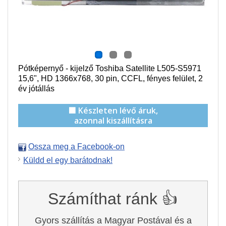
Pótképernyő - kijelző Toshiba Satellite L505-S5971
15,6", HD 1366x768, 30 pin,
CCFL
, f
ényes felület,
2
év jótállás
🟩 Készleten lévő áruk,
azonnal kiszállításra
Ossza meg a Facebook-on
Küldd el egy barátodnak!
Számíthat ránk 👍
Gyors szállítás a Magyar Postával és a