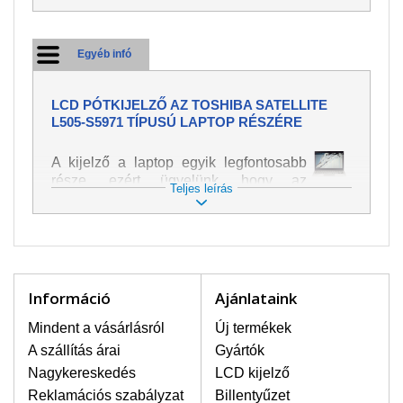
Egyéb infó
LCD PÓTKIJELZŐ AZ TOSHIBA SATELLITE
L505-S5971 TÍPUSÚ LAPTOP RÉSZÉRE
A kijelző a laptop egyik legfontosabb
része, ezért ügyelünk, hogy az
Teljes leírás
pótalkatrész a legjobb minőségű
legyen. A kép és szöveg különféle
módozatú megjelenítését szolgálja.
Nagyon könnyen megsérülhet, ezért a
laptoppal legnagyobb óvatossággal
kell bánni. A leggyakrabban
Információ
Ajánlataink
bekövetkezett sérülések közé a
mechanikai sérüléseket lehet besorolni,
Mindent a vásárlásról
Új termékek
mint pl. széttört vagy megrepedt kijelző.
A szállítás árai
Gyártók
Továbbá még a függőleges csíkozást,
Nagykereskedés
LCD kijelző
kijelző sötétségét, villogását vagy
Reklamációs szabályzat
Billentyűzet
egyenetlen fényességét.