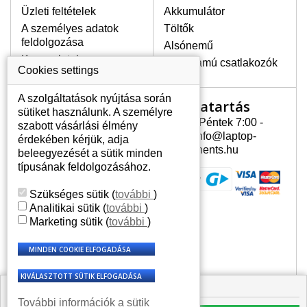
Üzleti feltételek
Akkumulátor
A személyes adatok
Töltők
LEGMAGASABB MINŐSÉGŰ
feldolgozása
Alsónemű
LCD KIJELZŐ!
Kapcsolatok
Erősáramú csatlakozók
A raktáron csakis eredeti
Cookies settings
kijelzőket tartunk, amelyek a
jótállás egész ideje alatt a pixelek
A szolgáltatások nyújtása során
Nyitvatartás
Az Ön számlája
hibásodása nélkül, teljesítik az
sütiket használunk. A személyre
A+ minőségi kategória igényes
Hétfõ - Péntek 7:00 -
szabott vásárlási élmény
Az Ön számlája
feltételeit.
15:30 info@laptop-
érdekében kérjük, adja
Személyes információk
components.hu
beleegyezését a sütik minden
HOGYAN TUDJA MEGÁLLAPÍTANI
Címek
típusának feldolgozásához.
MILYEN KIJELZŐ SZÜKSÉGES A
Rendelési előzmények
LAPTOPJÁHOZ?
Szükséges sütik
(
további
)
A kijelzőt a laptop modeljle alapján lehet
Analitikai sütik
(
további
)
kikeresni, amely megjelölés megtalálható
Marketing sütik
(
további
)
a laptop alulsó részén található címkén
vagy az akkumulátor alatt. Rendszerint
ábrázolva van egy keretben vagy a
billentyűzetnél a vázon is. Abban az
esetben, amennyiben a sérült vagy
🟩 Raktáron 1 db
megrepedt kijelző le van szerelve, a típus
További információk a sütik