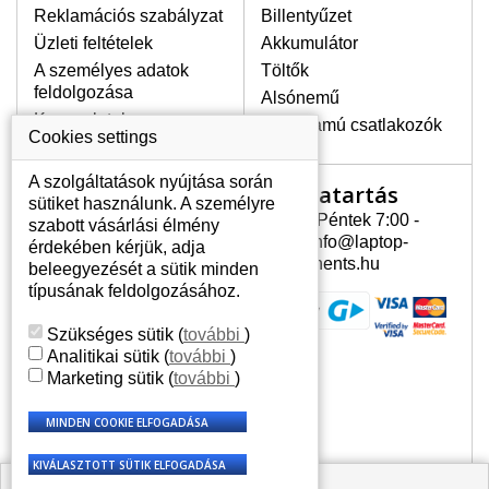
Reklamációs szabályzat
Billentyűzet
egyenetlen fényességét.
Üzleti feltételek
Akkumulátor
A személyes adatok
Töltők
LEGMAGASABB MINŐSÉGŰ
feldolgozása
Alsónemű
LCD KIJELZŐ!
Kapcsolatok
Erősáramú csatlakozók
A raktáron csakis eredeti
Cookies settings
kijelzőket tartunk, amelyek a
jótállás egész ideje alatt a pixelek
A szolgáltatások nyújtása során
Nyitvatartás
Az Ön számlája
hibásodása nélkül, teljesítik az
sütiket használunk. A személyre
A+ minőségi kategória igényes
Hétfõ - Péntek 7:00 -
szabott vásárlási élmény
Az Ön számlája
feltételeit.
15:30 info@laptop-
érdekében kérjük, adja
Személyes információk
components.hu
beleegyezését a sütik minden
HOGYAN TUDJA MEGÁLLAPÍTANI
Címek
típusának feldolgozásához.
MILYEN KIJELZŐ SZÜKSÉGES A
Rendelési előzmények
LAPTOPJÁHOZ?
Szükséges sütik
(
további
)
A kijelzőt a laptop modeljle alapján lehet
Analitikai sütik
(
további
)
kikeresni, amely megjelölés megtalálható
Marketing sütik
(
további
)
a laptop alulsó részén található címkén
vagy az akkumulátor alatt. Rendszerint
ábrázolva van egy keretben vagy a
billentyűzetnél a vázon is. Abban az
esetben, amennyiben a sérült vagy
🟩 Raktáron 2 db