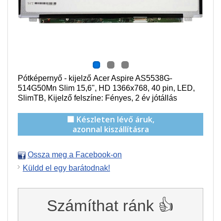
Pótképernyő - kijelző Acer Aspire AS5538G-
514G50Mn Slim 15,6", HD 1366x768, 40 pin, LED,
SlimTB, Kijelző felszíne: Fényes, 2 év jótállás
🟩 Készleten lévő áruk,
azonnal kiszállításra
Ossza meg a Facebook-on
Küldd el egy barátodnak!
Számíthat ránk 👍