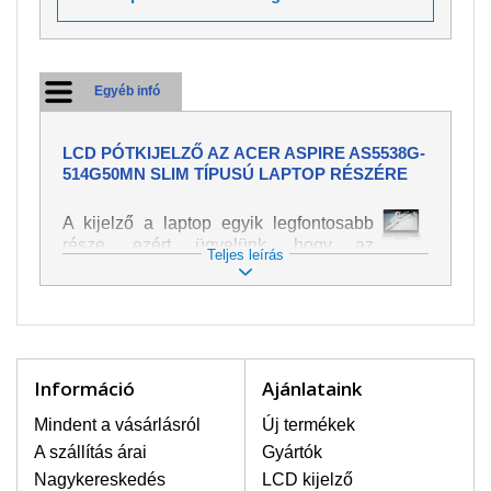
Egyéb infó
LCD PÓTKIJELZŐ AZ ACER ASPIRE AS5538G-
514G50MN SLIM TÍPUSÚ LAPTOP RÉSZÉRE
A kijelző a laptop egyik legfontosabb
része, ezért ügyelünk, hogy az
Teljes leírás
pótalkatrész a legjobb minőségű
legyen. A kép és szöveg különféle
módozatú megjelenítését szolgálja.
Nagyon könnyen megsérülhet, ezért a
laptoppal legnagyobb óvatossággal
kell bánni. A leggyakrabban
Információ
Ajánlataink
bekövetkezett sérülések közé a
mechanikai sérüléseket lehet besorolni,
Mindent a vásárlásról
Új termékek
mint pl. széttört vagy megrepedt kijelző.
A szállítás árai
Gyártók
Továbbá még a függőleges csíkozást,
Nagykereskedés
LCD kijelző
kijelző sötétségét, villogását vagy