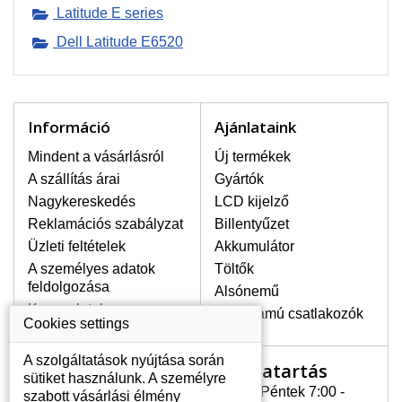
Latitude E series
Dell Latitude E6520
LEGMAGASABB MINŐSÉGŰ
LCD KIJELZŐ!
A raktáron csakis eredeti
kijelzőket tartunk, amelyek a
jótállás egész ideje alatt a pixelek
Információ
Ajánlataink
hibásodása nélkül, teljesítik az
A+ minőségi kategória igényes
Mindent a vásárlásról
Új termékek
feltételeit.
A szállítás árai
Gyártók
Nagykereskedés
LCD kijelző
HOGYAN TUDJA MEGÁLLAPÍTANI
MILYEN KIJELZŐ SZÜKSÉGES A
Reklamációs szabályzat
Billentyűzet
LAPTOPJÁHOZ?
Üzleti feltételek
Akkumulátor
A kijelzőt a laptop modeljle alapján lehet
A személyes adatok
Töltők
kikeresni, amely megjelölés megtalálható
feldolgozása
Alsónemű
a laptop alulsó részén található címkén
Kapcsolatok
vagy az akkumulátor alatt. Rendszerint
Erősáramú csatlakozók
Cookies settings
ábrázolva van egy keretben vagy a
billentyűzetnél a vázon is. Abban az
A szolgáltatások nyújtása során
Nyitvatartás
Az Ön számlája
esetben, amennyiben a sérült vagy
sütiket használunk. A személyre
megrepedt kijelző le van szerelve, a típus
Hétfõ - Péntek 7:00 -
szabott vásárlási élmény
Az Ön számlája