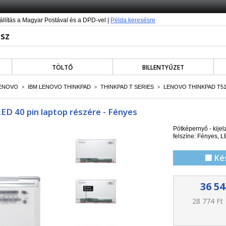
állítás a Magyar Postával és a DPD-vel |
Példa keresésre
TÖLTŐ
BILLENTYŰZET
LENOVO
IBM LENOVO THINKPAD
THINKPAD T SERIES
LENOVO THINKPAD T5
>
>
>
ED 40 pin laptop részére - Fényes
Pótképernyő - kije
felszíne: Fényes, LE
🟩 Ké
36 54
28 774 Ft