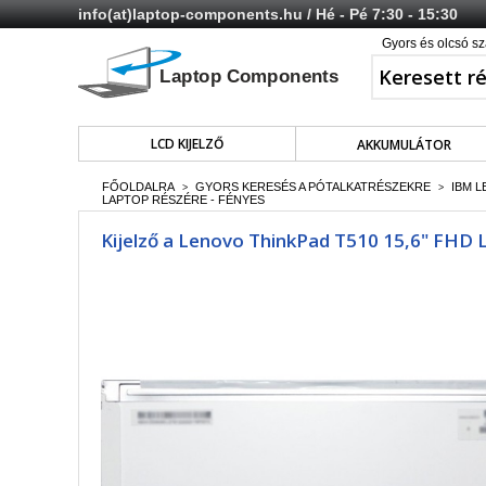
info(at)laptop-components.hu
/ Hé - Pé 7:30 - 15:30
Gyors és olcsó sz
LCD KIJELZŐ
AKKUMULÁTOR
FŐOLDALRA
GYORS KERESÉS A PÓTALKATRÉSZEKRE
IBM 
>
>
LAPTOP RÉSZÉRE - FÉNYES
Kijelző a Lenovo ThinkPad T510 15,6" FHD L