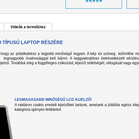
⭐⭐⭐⭐⭐
Videók a termékhez
0 TÍPUSÚ LAPTOP RÉSZÉRE
k, hogy az pótalkatrész a legjobb minőségű legyen. A kép és szöveg különféle m
l legnagyobb óvatossággal kell bánni. A leggyakrabban bekövetkezett sérülé
kijelző. Továbbá még a függőleges csíkozást, kijelző sötétségét, villogását vagy eg
LEGMAGASABB MINŐSÉGŰ LCD KIJELZŐ!
A raktáron csakis eredeti kijelzőket tartunk, amelyek a jótállás egész ide
kategória igényes feltételeit.