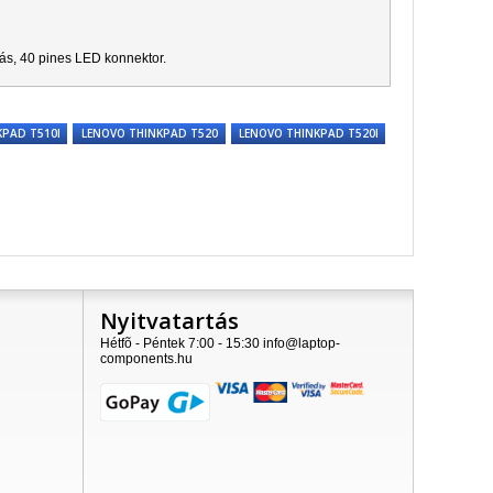
ítás, 40 pines LED konnektor.
KPAD T510I
LENOVO THINKPAD T520
LENOVO THINKPAD T520I
Nyitvatartás
Hétfõ - Péntek 7:00 - 15:30 info@laptop-
components.hu