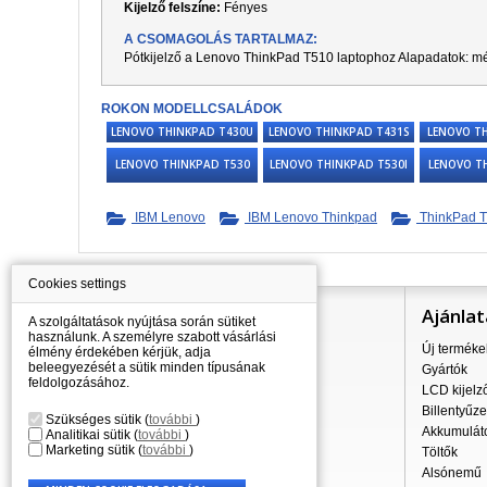
Kijelző felszíne:
Fényes
A CSOMAGOLÁS TARTALMAZ:
Pótkijelző a
Lenovo ThinkPad T510
laptophoz Alapadatok: mé
ROKON MODELLCSALÁDOK
LENOVO THINKPAD T430U
LENOVO THINKPAD T431S
LENOVO T
LENOVO THINKPAD T530
LENOVO THINKPAD T530I
LENOVO T
IBM Lenovo
IBM Lenovo Thinkpad
ThinkPad T
Cookies settings
Információ
Ajánlat
A szolgáltatások nyújtása során sütiket
használunk. A személyre szabott vásárlási
Mindent a vásárlásról
Új terméke
élmény érdekében kérjük, adja
beleegyezését a sütik minden típusának
A szállítás árai
Gyártók
feldolgozásához.
Nagykereskedés
LCD kijelz
Reklamációs szabályzat
Billentyűze
Szükséges sütik
(
további
)
Üzleti feltételek
Akkumulát
Analitikai sütik
(
további
)
Marketing sütik
(
további
)
A személyes adatok feldolgozása
Töltők
Kapcsolatok
Alsónemű