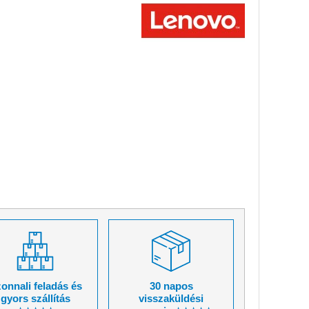
onnali feladás és
30 napos
gyors szállítás
visszaküldési