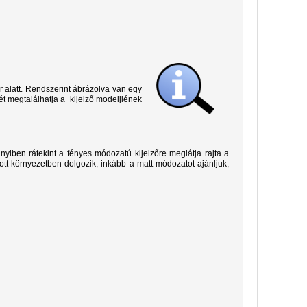
r alatt. Rendszerint ábrázolva van egy
ét megtalálhatja a kijelző modeljlének
yiben rátekint a fényes módozatú kijelzőre meglátja rajta a
ított környezetben dolgozik, inkább a matt módozatot ajánljuk,