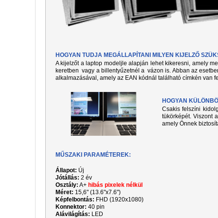
HOGYAN TUDJA MEGÁLLAPÍTANI MILYEN KIJELZŐ SZÜ
A kijelzőt a laptop modeljle alapján lehet kikeresni, amely 
keretben vagy a billentyűzetnél a vázon is. Abban az esetben
alkalmazásával, amely az EAN kódnál található címkén van fe
HOGYAN KÜLÖNBÖZ
Csakis felszíni kido
tükörképét. Viszont a
amely Önnek biztosít
MŰSZAKI PARAMÉTEREK:
Állapot:
Új
Jótállás:
2 év
Osztály:
A+
hibás pixelek nélkül
Méret:
15,6" (13.6"x7.6")
Képfelbontás:
FHD
(1920x1080)
Konnektor:
40 pin
Alávilágítás:
LED