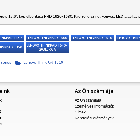
rete 15,6", képfelbontása FHD
1920x1080
, Kijelző felszíne: Fényes, LED alávilág
HINKPAD T43P
LENOVO THINKPAD T500
LENOVO THINKPAD T510
LENOVO THIN
LENOVO THINKPAD T540P
HINKPAD T450
20BE0-0BA
 series
Lenovo ThinkPad T510
aink
Az Ön számlája
k
Az Ön számlája
Személyes információk
ő
Címek
t
Rendelési előzmények
or