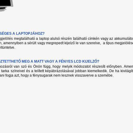
KSÉGES A LAPTOPJÁHOZ?
megjelölés megtalálható a laptop alulsó részén található címkén vagy az akkumuláto
, amennyiben a sérült vagy megrepedt kijelző le van szerelve, a típus megjelölés
ltüntetve.
TETTHETŐ MEG A MATT VAGY A FÉNYES LCD KIJELZŐ?
lgozásról van szó és Önön függ, hogy melyik módozatot részesíti előnyben. Amenn
 tarka színeivel és a telített képábrázolásával jobban kiemelkedik. De ha kivilág
ani fogja azt, hogy a fénysugarak nem lesznek visszaverve a szemébe.