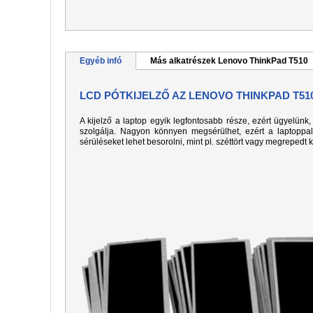
Egyéb infó
Más alkatrészek Lenovo ThinkPad T510
LCD PÓTKIJELZŐ AZ LENOVO THINKPAD T51
A kijelző a laptop egyik legfontosabb része, ezért ügyelün
szolgálja. Nagyon könnyen megsérülhet, ezért a laptoppa
sérüléseket lehet besorolni, mint pl. széttört vagy megrepedt 