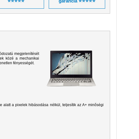
⭐⭐⭐⭐⭐
garancia ⭐⭐⭐⭐⭐
ódozatú megjelenítését
sek közé a mechanikai
yenetlen fényességét.
je alatt a pixelek hibásodása nélkül, teljesítik az A+ minőségi