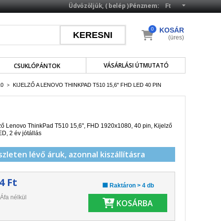
Üdvözöljük, (
belép
)
Pénznem:
0
KOSÁR
(üres)
VÁSÁRLÁSI ÚTMUTATÓ
CSUKLÓPÁNTOK
10
KIJELZŐ A LENOVO THINKPAD T510 15,6" FHD LED 40 PIN
>
lző Lenovo ThinkPad T510 15,6", FHD
1920x1080
, 40 pin, Kijelző
D, 2 év jótállás
szleten lévő áruk,
azonnal kiszállításra
4 Ft
🟩 Raktáron > 4 db
Áfa nélkül
KOSÁRBA