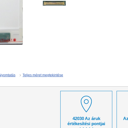
Nyomtatás
Teljes méret megtekintése
42030 Az áruk
Az
értékesítési pontjai