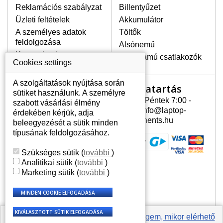
Reklamációs szabályzat
Billentyűzet
egyenetlen fényességét.
Üzleti feltételek
Akkumulátor
A személyes adatok
Töltők
LEGMAGASABB MINŐSÉGŰ
feldolgozása
Alsónemű
LCD KIJELZŐ!
Kapcsolatok
Erősáramú csatlakozók
A raktáron csakis eredeti
Cookies settings
kijelzőket tartunk, amelyek a
jótállás egész ideje alatt a pixelek
A szolgáltatások nyújtása során
Nyitvatartás
Az Ön számlája
hibásodása nélkül, teljesítik az
sütiket használunk. A személyre
A+ minőségi kategória igényes
Hétfõ - Péntek 7:00 -
szabott vásárlási élmény
Az Ön számlája
feltételeit.
15:30 info@laptop-
érdekében kérjük, adja
Személyes információk
components.hu
beleegyezését a sütik minden
HOGYAN TUDJA MEGÁLLAPÍTANI
Címek
típusának feldolgozásához.
MILYEN KIJELZŐ SZÜKSÉGES A
Rendelési előzmények
LAPTOPJÁHOZ?
Szükséges sütik
(
további
)
A kijelzőt a laptop modeljle alapján lehet
Analitikai sütik
(
további
)
kikeresni, amely megjelölés megtalálható
Marketing sütik
(
további
)
a laptop alulsó részén található címkén
vagy az akkumulátor alatt. Rendszerint
ábrázolva van egy keretben vagy a
billentyűzetnél a vázon is. Abban az
esetben, amennyiben a sérült vagy
Értesíts engem, mikor elérhető