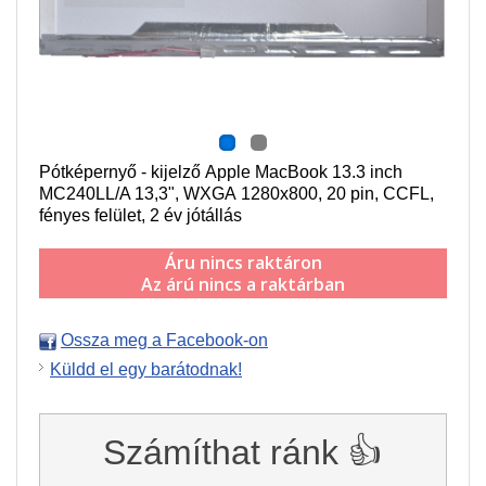
Pótképernyő - kijelző Apple MacBook 13.3 inch
MC240LL/A 13,3",
WXGA 1280x800
, 20 pin,
CCFL
,
f
ényes felület,
2 év jótállás
Áru nincs raktáron
Az árú nincs a raktárban
Ossza meg a Facebook-on
Küldd el egy barátodnak!
Számíthat ránk 👍