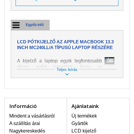
Egyéb infó
LCD PÓTKIJELZŐ AZ APPLE MACBOOK 13.3
INCH MC240LL/A TÍPUSÚ LAPTOP RÉSZÉRE
A kijelző a laptop egyik legfontosabb
része, ezért ügyelünk, hogy az
Teljes leírás
pótalkatrész a legjobb minőségű
legyen. A kép és szöveg különféle
módozatú megjelenítését szolgálja.
Nagyon könnyen megsérülhet, ezért a
laptoppal legnagyobb óvatossággal
kell bánni. A leggyakrabban
Információ
Ajánlataink
bekövetkezett sérülések közé a
mechanikai sérüléseket lehet besorolni,
Mindent a vásárlásról
Új termékek
mint pl. széttört vagy megrepedt kijelző.
A szállítás árai
Gyártók
Továbbá még a függőleges csíkozást,
Nagykereskedés
LCD kijelző
kijelző sötétségét, villogását vagy