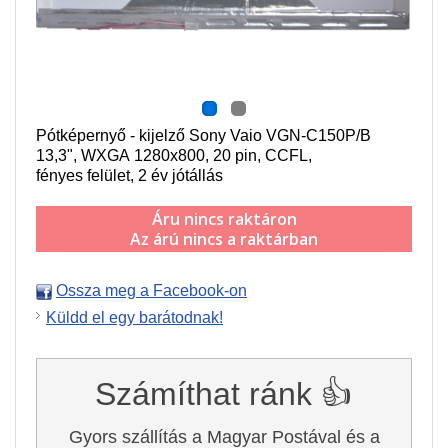
Pótképernyő - kijelző Sony Vaio VGN-C150P/B
13,3",
WXGA 1280x800
, 20 pin,
CCFL
,
f
ényes felület,
2 év jótállás
Áru nincs raktáron
Az árú nincs a raktárban
Ossza meg a Facebook-on
Küldd el egy barátodnak!
Számíthat ránk 👍
Gyors szállítás a Magyar Postával és a