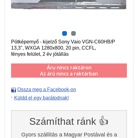
Pótképernyő - kijelző Sony Vaio VGN-C60HB/P
13,3",
WXGA 1280x800
, 20 pin,
CCFL
,
f
ényes felület,
2 év jótállás
Áru nincs raktáron
Az árú nincs a raktárban
Ossza meg a Facebook-on
Küldd el egy barátodnak!
Számíthat ránk 👍
Gyors szállítás a Magyar Postával és a