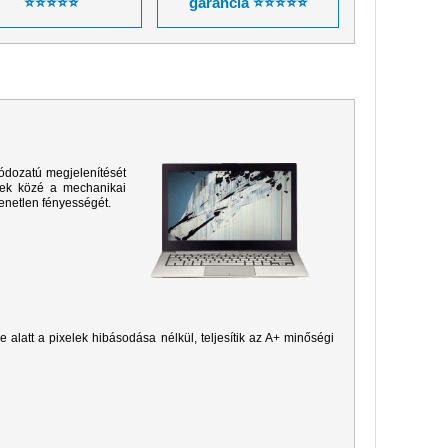
⭐⭐⭐⭐⭐
garancia ⭐⭐⭐⭐⭐
ódozatú megjelenítését
sek közé a mechanikai
yenetlen fényességét.
je alatt a pixelek hibásodása nélkül, teljesítik az A+ minőségi