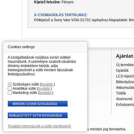
Kijelző felszíne:
Fényes
A CSOMAGOLÁS TARTALMAZ:
Pótkijelző a
Sony Vaio VGN-S1701
laptophoz Alapadatok:
f
én
Cookies settings
Információ
Ajánlat
A szolgáltatások nyújtása során sütiket
használunk. A személyre szabott vásárlási
Mindent a vásárlásról
Új terméke
élmény érdekében kérjük, adja
beleegyezését a sütik minden típusának
A szállítás árai
Gyártók
feldolgozásához.
Nagykereskedés
LCD kijelz
Reklamációs szabályzat
Billentyűze
Szükséges sütik
(
további
)
Üzleti feltételek
Akkumulát
Analitikai sütik
(
további
)
Marketing sütik
(
további
)
A személyes adatok feldolgozása
Töltők
Kapcsolatok
Alsónemű
Erősáramú 
További információk a sütik mentéséről
© 2007 - 2026 Laptop-Components.hu minden jog fenntartva.