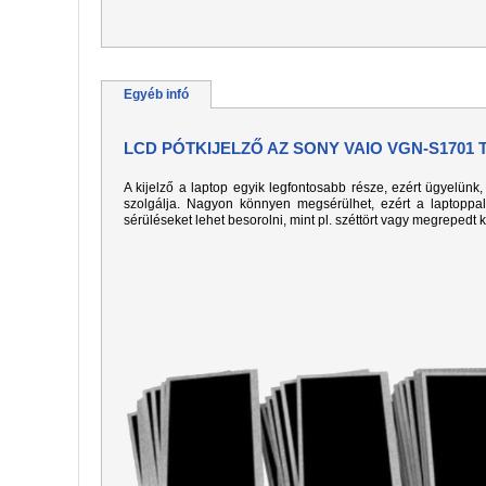
Egyéb infó
LCD PÓTKIJELZŐ AZ SONY VAIO VGN-S1701
A kijelző a laptop egyik legfontosabb része, ezért ügyelün
szolgálja. Nagyon könnyen megsérülhet, ezért a laptoppa
sérüléseket lehet besorolni, mint pl. széttört vagy megrepedt 