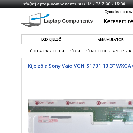
info(at)laptop-components.hu
/ Hé - Pé 7:30 - 15:30
Gyors és olcsó sz
LCD KIJELZŐ
AKKUMULÁTOR
FŐOLDALRA
LCD KIJELZŐ / KIJELZŐ NOTEBOOK LAPTOP
KI
>
>
Kijelző a Sony Vaio VGN-S1701 13,3" WXGA C