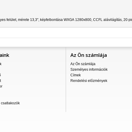
yes felület,
mérete 13,3", képfelbontása
WXGA
1280x800
,
CCFL
alávilágítás, 20 p
aink
Az Ön számlája
k
Az Ön számlája
Személyes információk
ő
Címek
t
Rendelési előzmények
or
csatlakozók