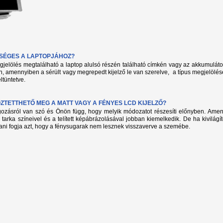
KSÉGES A LAPTOPJÁHOZ?
megjelölés megtalálható a laptop alulsó részén található címkén vagy az akkumuláto
, amennyiben a sérült vagy megrepedt kijelző le van szerelve, a típus megjelölés
ltüntetve.
TETTHETŐ MEG A MATT VAGY A FÉNYES LCD KIJELZŐ?
lgozásról van szó és Önön függ, hogy melyik módozatot részesíti előnyben. Amenn
 tarka színeivel és a telített képábrázolásával jobban kiemelkedik. De ha kivilág
ani fogja azt, hogy a fénysugarak nem lesznek visszaverve a szemébe.