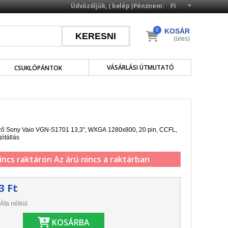
Üdvözöljük, (
belép
)
Pénznem:
0
KOSÁR
(üres)
VÁSÁRLÁSI ÚTMUTATÓ
CSUKLÓPÁNTOK
lző Sony Vaio VGN-S1701 13,3",
WXGA 1280x800
, 20 pin,
CCFL
,
jótállás
incs raktáron
Az árú nincs a raktárban
3 Ft
Áfa nélkül
KOSÁRBA