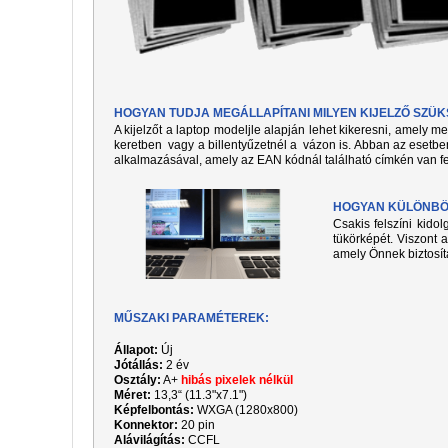
HOGYAN TUDJA MEGÁLLAPÍTANI MILYEN KIJELZŐ SZÜ
A kijelzőt a laptop modeljle alapján lehet kikeresni, amely 
keretben vagy a billentyűzetnél a vázon is. Abban az esetben
alkalmazásával, amely az EAN kódnál található címkén van fe
HOGYAN KÜLÖNBÖZ
Csakis felszíni kido
tükörképét. Viszont a
amely Önnek biztosít
MŰSZAKI PARAMÉTEREK:
Állapot:
Új
Jótállás:
2 év
Osztály:
A+
hibás pixelek nélkül
Méret:
13,3“ (11.3"x7.1")
Képfelbontás:
WXGA (1280x800)
Konnektor:
20 pin
Alávilágítás:
CCFL