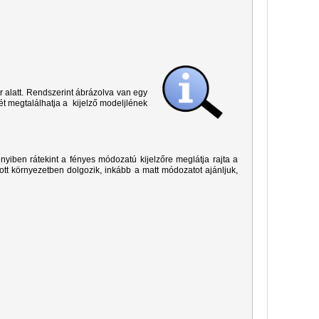
r alatt. Rendszerint ábrázolva van egy
ét megtalálhatja a kijelző modeljlének
yiben rátekint a fényes módozatú kijelzőre meglátja rajta a
ított környezetben dolgozik, inkább a matt módozatot ajánljuk,