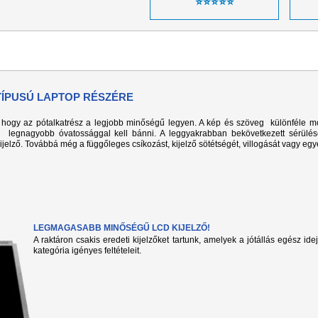
⭐⭐⭐⭐⭐
 TÍPUSÚ LAPTOP RÉSZÉRE
k, hogy az pótalkatrész a legjobb minőségű legyen. A kép és szöveg különféle m
l legnagyobb óvatossággal kell bánni. A leggyakrabban bekövetkezett sérülé
kijelző. Továbbá még a függőleges csíkozást, kijelző sötétségét, villogását vagy eg
LEGMAGASABB MINŐSÉGŰ LCD KIJELZŐ!
A raktáron csakis eredeti kijelzőket tartunk, amelyek a jótállás egész ide
kategória igényes feltételeit.