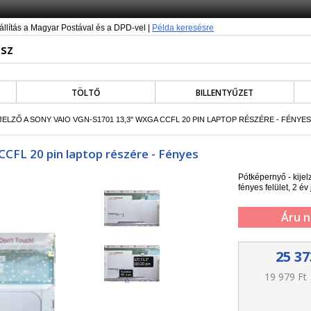
állítás a Magyar Postával és a DPD-vel |
Példa keresésre
TÖLTŐ
BILLENTYŰZET
JELZŐ A SONY VAIO VGN-S1701 13,3" WXGA CCFL 20 PIN LAPTOP RÉSZÉRE - FÉNYES
CFL 20 pin laptop részére - Fényes
Pótképernyő - kije
f
ényes felület,
2 év 
Áru n
25 37
19 979 Ft