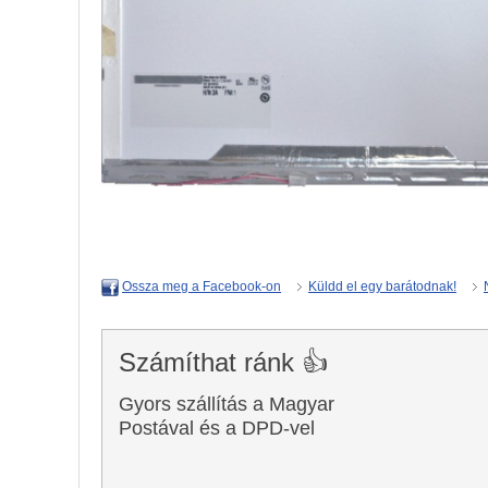
Küldd el egy barátodnak!
Ossza meg a Facebook-on
Számíthat ránk 👍
Gyors szállítás a Magyar
Postával és a DPD-vel