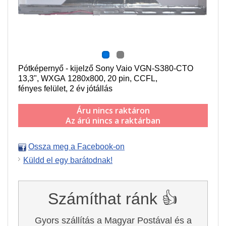
Pótképernyő - kijelző Sony Vaio VGN-S380-CTO
13,3",
WXGA 1280x800
, 20 pin,
CCFL
,
f
ényes felület,
2 év jótállás
Áru nincs raktáron
Az árú nincs a raktárban
Ossza meg a Facebook-on
Küldd el egy barátodnak!
Számíthat ránk 👍
Gyors szállítás a Magyar Postával és a