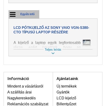
Egyéb infó
LCD PÓTKIJELZŐ AZ SONY VAIO VGN-S380-
CTO TÍPUSÚ LAPTOP RÉSZÉRE
A kijelző a laptop egyik legfontosabb
része, ezért ügyelünk, hogy az
Teljes leírás
pótalkatrész a legjobb minőségű
legyen. A kép és szöveg különféle
módozatú megjelenítését szolgálja.
Nagyon könnyen megsérülhet, ezért a
laptoppal legnagyobb óvatossággal
kell bánni. A leggyakrabban
Információ
Ajánlataink
bekövetkezett sérülések közé a
mechanikai sérüléseket lehet besorolni,
Mindent a vásárlásról
Új termékek
mint pl. széttört vagy megrepedt kijelző.
A szállítás árai
Gyártók
Továbbá még a függőleges csíkozást,
Nagykereskedés
LCD kijelző
kijelző sötétségét, villogását vagy
Reklamációs szabályzat
Billentyűzet
egyenetlen fényességét.