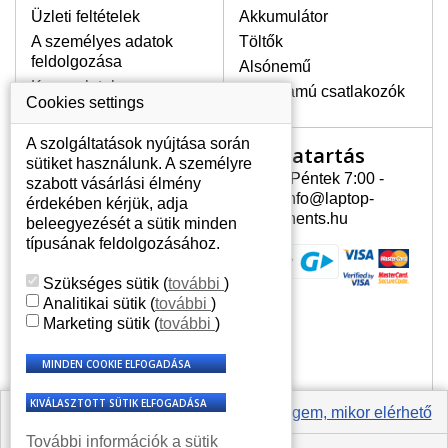
Üzleti feltételek
Akkumulátor
A személyes adatok
Töltők
LEGMAGASABB MINŐSÉGŰ
feldolgozása
Alsónemű
LCD KIJELZŐ!
Kapcsolatok
Erősáramú csatlakozók
A raktáron csakis eredeti
Cookies settings
kijelzőket tartunk, amelyek a
jótállás egész ideje alatt a pixelek
A szolgáltatások nyújtása során
Nyitvatartás
Az Ön számlája
hibásodása nélkül, teljesítik az
sütiket használunk. A személyre
A+ minőségi kategória igényes
Hétfõ - Péntek 7:00 -
szabott vásárlási élmény
Az Ön számlája
feltételeit.
15:30 info@laptop-
érdekében kérjük, adja
Személyes információk
components.hu
beleegyezését a sütik minden
HOGYAN TUDJA MEGÁLLAPÍTANI
Címek
típusának feldolgozásához.
MILYEN KIJELZŐ SZÜKSÉGES A
Rendelési előzmények
LAPTOPJÁHOZ?
Szükséges sütik
(
további
)
A kijelzőt a laptop modeljle alapján lehet
Analitikai sütik
(
további
)
kikeresni, amely megjelölés megtalálható
Marketing sütik
(
további
)
a laptop alulsó részén található címkén
vagy az akkumulátor alatt. Rendszerint
ábrázolva van egy keretben vagy a
billentyűzetnél a vázon is. Abban az
esetben, amennyiben a sérült vagy
Értesíts engem, mikor elérhető
megrepedt kijelző le van szerelve, a típus
További információk a sütik