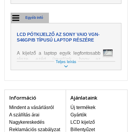
Egyéb infó
LCD PÓTKIJELZŐ AZ SONY VAIO VGN-
S46GP/B TÍPUSÚ LAPTOP RÉSZÉRE
A kijelző a laptop egyik legfontosabb
része, ezért ügyelünk, hogy az
Teljes leírás
pótalkatrész a legjobb minőségű
legyen. A kép és szöveg különféle
módozatú megjelenítését szolgálja.
Nagyon könnyen megsérülhet, ezért a
laptoppal legnagyobb óvatossággal
kell bánni. A leggyakrabban
Információ
Ajánlataink
bekövetkezett sérülések közé a
mechanikai sérüléseket lehet besorolni,
Mindent a vásárlásról
Új termékek
mint pl. széttört vagy megrepedt kijelző.
A szállítás árai
Gyártók
Továbbá még a függőleges csíkozást,
Nagykereskedés
LCD kijelző
kijelző sötétségét, villogását vagy
Reklamációs szabályzat
Billentyűzet
egyenetlen fényességét.