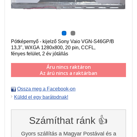
Pótképernyő - kijelző Sony Vaio VGN-S46GP/B
13,3",
WXGA 1280x800
, 20 pin,
CCFL
,
f
ényes felület,
2 év jótállás
Áru nincs raktáron
Az árú nincs a raktárban
Ossza meg a Facebook-on
Küldd el egy barátodnak!
Számíthat ránk 👍
Gyors szállítás a Magyar Postával és a