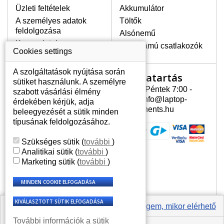
Üzleti feltételek
Akkumulátor
A személyes adatok
Töltők
LEGMAGASABB MINŐSÉGŰ
feldolgozása
Alsónemű
LCD KIJELZŐ!
Kapcsolatok
Erősáramú csatlakozók
A raktáron csakis eredeti
Cookies settings
kijelzőket tartunk, amelyek a
jótállás egész ideje alatt a pixelek
A szolgáltatások nyújtása során
Nyitvatartás
Az Ön számlája
hibásodása nélkül, teljesítik az
sütiket használunk. A személyre
A+ minőségi kategória igényes
Hétfõ - Péntek 7:00 -
szabott vásárlási élmény
Az Ön számlája
feltételeit.
15:30 info@laptop-
érdekében kérjük, adja
Személyes információk
components.hu
beleegyezését a sütik minden
HOGYAN TUDJA MEGÁLLAPÍTANI
Címek
típusának feldolgozásához.
MILYEN KIJELZŐ SZÜKSÉGES A
Rendelési előzmények
LAPTOPJÁHOZ?
Szükséges sütik
(
további
)
A kijelzőt a laptop modeljle alapján lehet
Analitikai sütik
(
további
)
kikeresni, amely megjelölés megtalálható
Marketing sütik
(
további
)
a laptop alulsó részén található címkén
vagy az akkumulátor alatt. Rendszerint
ábrázolva van egy keretben vagy a
billentyűzetnél a vázon is. Abban az
esetben, amennyiben a sérült vagy
Értesíts engem, mikor elérhető
megrepedt kijelző le van szerelve, a típus
További információk a sütik