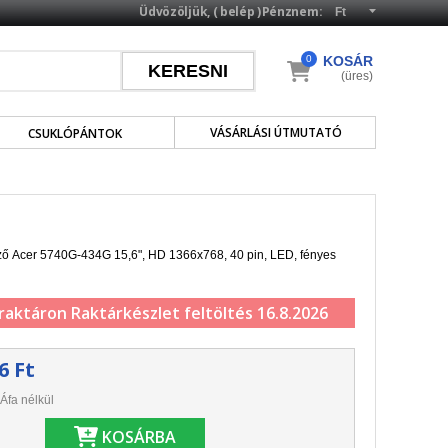
Üdvözöljük, (
belép
)
Pénznem:
0
KOSÁR
(üres)
VÁSÁRLÁSI ÚTMUTATÓ
CSUKLÓPÁNTOK
lző Acer 5740G-434G 15,6", HD 1366x768, 40 pin, LED, fényes
 raktáron
Raktárkészlet feltöltés 16.8.2026
6 Ft
Áfa nélkül
KOSÁRBA