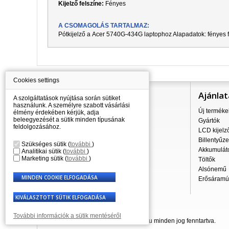
Kijelző felszíne:
Fényes
A CSOMAGOLÁS TARTALMAZ:
Pótkijelző a
Acer 5740G-434G
laptophoz Alapadatok: fényes f
Cookies settings
Információ
Ajánlat
A szolgáltatások nyújtása során sütiket
használunk. A személyre szabott vásárlási
Mindent a vásárlásról
Új terméke
élmény érdekében kérjük, adja
beleegyezését a sütik minden típusának
A szállítás árai
Gyártók
feldolgozásához.
Nagykereskedés
LCD kijelz
Reklamációs szabályzat
Billentyűze
Szükséges sütik
(
további
)
Üzleti feltételek
Akkumulát
Analitikai sütik
(
további
)
Marketing sütik
(
további
)
A személyes adatok feldolgozása
Töltők
Kapcsolatok
Alsónemű
Erősáramú 
További információk a sütik mentéséről
© 2007 - 2026 Laptop-Components.hu minden jog fenntartva.