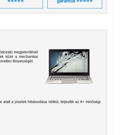
⭐⭐⭐⭐⭐
garancia ⭐⭐⭐⭐⭐
ódozatú megjelenítését
sek közé a mechanikai
yenetlen fényességét.
je alatt a pixelek hibásodása nélkül, teljesítik az A+ minőségi