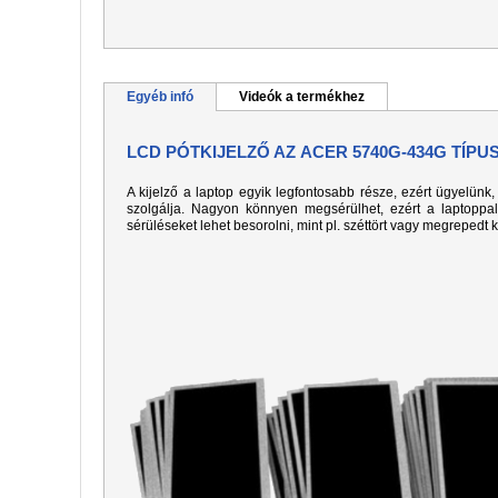
Egyéb infó
Videók a termékhez
LCD PÓTKIJELZŐ AZ ACER 5740G-434G TÍP
A kijelző a laptop egyik legfontosabb része, ezért ügyelün
szolgálja. Nagyon könnyen megsérülhet, ezért a laptoppa
sérüléseket lehet besorolni, mint pl. széttört vagy megrepedt 