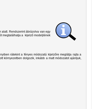
r alatt. Rendszerint ábrázolva van egy
ét megtalálhatja a kijelző modeljlének
yiben rátekint a fényes módozatú kijelzőre meglátja rajta a
ított környezetben dolgozik, inkább a matt módozatot ajánljuk,