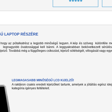
⭐⭐⭐⭐⭐
USÚ LAPTOP RÉSZÉRE
k, hogy az pótalkatrész a legjobb minőségű legyen. A kép és szöveg különféle m
l legnagyobb óvatossággal kell bánni. A leggyakrabban bekövetkezett sérülé
kijelző. Továbbá még a függőleges csíkozást, kijelző sötétségét, villogását vagy eg
LEGMAGASABB MINŐSÉGŰ LCD KIJELZŐ!
A raktáron csakis eredeti kijelzőket tartunk, amelyek a jótállás egész ide
kategória igényes feltételeit.