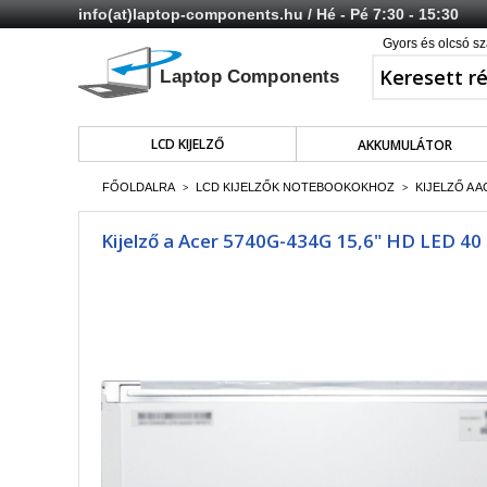
info(at)laptop-components.hu
/ Hé - Pé 7:30 - 15:30
Gyors és olcsó sz
LCD KIJELZŐ
AKKUMULÁTOR
FŐOLDALRA
LCD KIJELZŐK NOTEBOOKOKHOZ
KIJELZŐ A A
>
>
Kijelző a Acer 5740G-434G 15,6" HD LED 40 