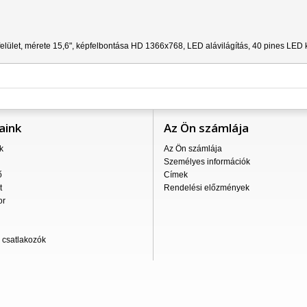
elület, mérete 15,6", képfelbontása HD 1366x768, LED alávilágítás, 40 pines LED 
aink
Az Ön számlája
k
Az Ön számlája
Személyes információk
ő
Címek
t
Rendelési előzmények
or
csatlakozók