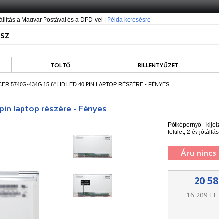
állítás a Magyar Postával és a DPD-vel |
Példa keresésre
TÖLTŐ
BILLENTYŰZET
CER 5740G-434G 15,6" HD LED 40 PIN LAPTOP RÉSZÉRE - FÉNYES
pin laptop részére - Fényes
Pótképernyő - kije
felület, 2 év jótállás
Áru nincs
20 58
16 209 Ft