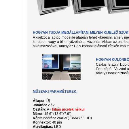
HOGYAN TUDJA MEGÁLLAPÍTANI MILYEN KIJELZŐ SZÜ
A kijelzőt a laptop modeljle alapján lehet kikeresni, amely 
keretben vagy a billentyűzetnél a vázon is. Abban az esetben
alkalmazásával, amely az EAN kódnál található címkén van fe
HOGYAN KÜLÖNBÖZ
Csakis felszíni kido
tükörképét. Viszont a
amely Önnek biztosít
MŰSZAKI PARAMÉTEREK:
Állapot:
Új
Jótállás:
2 év
Osztály:
A+
hibás pixelek nélkül
Méret:
15,6" (13.6"x7.6")
Képfelbontás:
WXGA (1366x768 HD)
Konnektor:
40 pin
Alávilágítás:
LED