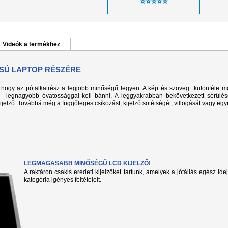
⭐⭐⭐⭐⭐
Videók a termékhez
PUSÚ LAPTOP RÉSZÉRE
k, hogy az pótalkatrész a legjobb minőségű legyen. A kép és szöveg különféle m
l legnagyobb óvatossággal kell bánni. A leggyakrabban bekövetkezett sérülé
kijelző. Továbbá még a függőleges csíkozást, kijelző sötétségét, villogását vagy eg
LEGMAGASABB MINŐSÉGŰ LCD KIJELZŐ!
A raktáron csakis eredeti kijelzőket tartunk, amelyek a jótállás egész ide
kategória igényes feltételeit.