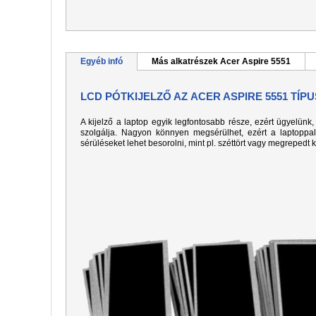
Egyéb infó
Más alkatrészek Acer Aspire 5551
LCD PÓTKIJELZŐ AZ ACER ASPIRE 5551 TÍ
A kijelző a laptop egyik legfontosabb része, ezért ügyelün
szolgálja. Nagyon könnyen megsérülhet, ezért a laptoppa
sérüléseket lehet besorolni, mint pl. széttört vagy megrepedt 