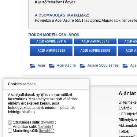
Kijelző felszíne:
Fényes
A CSOMAGOLÁS TARTALMAZ:
Pótkijelző a
Acer Aspire 5551
laptophoz Alapadatok: fényes fe
ROKON MODELLCSALÁDOK
ACER ASPIRE 5541G
ACER ASPIRE 5542
ACER AS
ACER ASPIRE 5553
ACER ASPIRE 5553G
ACER A
Acer
Acer Aspire
Aspire 5000 series
Acer
Cookies settings
Információ
Ajánlat
A szolgáltatások nyújtása során sütiket
használunk. A személyre szabott vásárlási
Mindent a vásárlásról
Új terméke
élmény érdekében kérjük, adja
beleegyezését a sütik minden típusának
A szállítás árai
Gyártók
feldolgozásához.
Nagykereskedés
LCD kijelz
Reklamációs szabályzat
Billentyűze
Szükséges sütik
(
további
)
Üzleti feltételek
Akkumulát
Analitikai sütik
(
további
)
Marketing sütik
(
további
)
A személyes adatok feldolgozása
Töltők