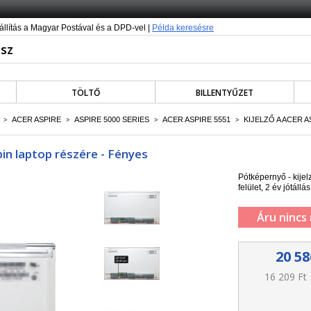
állítás a Magyar Postával és a DPD-vel |
Példa keresésre
TÖLTŐ
BILLENTYŰZET
ACER ASPIRE
ASPIRE 5000 SERIES
ACER ASPIRE 5551
KIJELZŐ A ACER A
>
>
>
>
pin laptop részére - Fényes
Pótképernyő - kije
felület, 2 év jótállás
Áru nincs
20 58
16 209 Ft