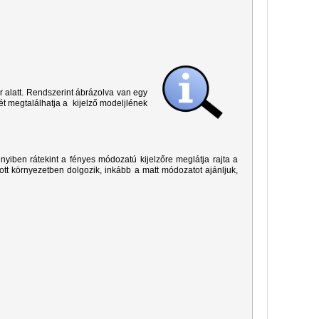
r alatt. Rendszerint ábrázolva van egy
ét megtalálhatja a kijelző modeljlének
yiben rátekint a fényes módozatú kijelzőre meglátja rajta a
ított környezetben dolgozik, inkább a matt módozatot ajánljuk,