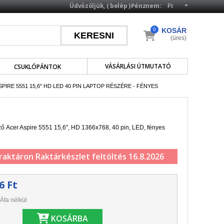
Üdvözöljük, (
belép
)
Pénznem:
0
KOSÁR
(üres)
VÁSÁRLÁSI ÚTMUTATÓ
CSUKLÓPÁNTOK
SPIRE 5551 15,6" HD LED 40 PIN LAPTOP RÉSZÉRE - FÉNYES
lző Acer Aspire 5551 15,6", HD 1366x768, 40 pin, LED, fényes
 raktáron
Raktárkészlet feltöltés 16.8.2026
6 Ft
Áfa nélkül
KOSÁRBA