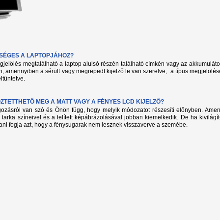
KSÉGES A LAPTOPJÁHOZ?
megjelölés megtalálható a laptop alulsó részén található címkén vagy az akkumuláto
, amennyiben a sérült vagy megrepedt kijelző le van szerelve, a típus megjelölés
ltüntetve.
TETTHETŐ MEG A MATT VAGY A FÉNYES LCD KIJELZŐ?
lgozásról van szó és Önön függ, hogy melyik módozatot részesíti előnyben. Amenn
 tarka színeivel és a telített képábrázolásával jobban kiemelkedik. De ha kivilág
ani fogja azt, hogy a fénysugarak nem lesznek visszaverve a szemébe.