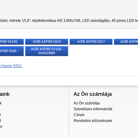
lület, mérete 15,6", képfelbontása HD 1366x768, LED alávilágítás, 40 pines LED k
PIRE 5542G
ACER ASPIRE 5550
ACER ASPIRE 5551
ACER ASPI
ACER ASPIRE 5542G-
SPIRE 5560
304G50MN
 Aspire 5551
aink
Az Ön számlája
k
Az Ön számlája
Személyes információk
ő
Címek
t
Rendelési előzmények
or