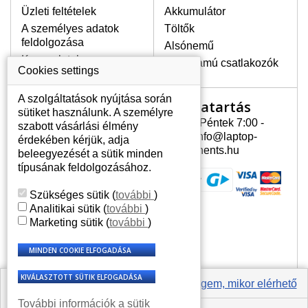
Üzleti feltételek
Akkumulátor
A személyes adatok
Töltők
LEGMAGASABB MINŐSÉGŰ
feldolgozása
Alsónemű
LCD KIJELZŐ!
Kapcsolatok
Erősáramú csatlakozók
A raktáron csakis eredeti
Cookies settings
kijelzőket tartunk, amelyek a
jótállás egész ideje alatt a pixelek
A szolgáltatások nyújtása során
Nyitvatartás
Az Ön számlája
hibásodása nélkül, teljesítik az
sütiket használunk. A személyre
A+ minőségi kategória igényes
Hétfõ - Péntek 7:00 -
szabott vásárlási élmény
Az Ön számlája
feltételeit.
15:30 info@laptop-
érdekében kérjük, adja
Személyes információk
components.hu
beleegyezését a sütik minden
HOGYAN TUDJA MEGÁLLAPÍTANI
Címek
típusának feldolgozásához.
MILYEN KIJELZŐ SZÜKSÉGES A
Rendelési előzmények
LAPTOPJÁHOZ?
Szükséges sütik
(
további
)
A kijelzőt a laptop modeljle alapján lehet
Analitikai sütik
(
további
)
kikeresni, amely megjelölés megtalálható
Marketing sütik
(
további
)
a laptop alulsó részén található címkén
vagy az akkumulátor alatt. Rendszerint
ábrázolva van egy keretben vagy a
billentyűzetnél a vázon is. Abban az
esetben, amennyiben a sérült vagy
Értesíts engem, mikor elérhető
megrepedt kijelző le van szerelve, a típus
További információk a sütik