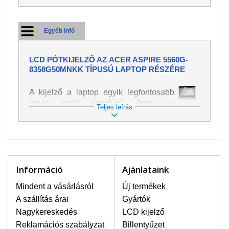
Egyéb infó
LCD PÓTKIJELZŐ AZ ACER ASPIRE 5560G-
8358G50MNKK TÍPUSÚ LAPTOP RÉSZÉRE
A kijelző a laptop egyik legfontosabb
része, ezért ügyelünk, hogy az
Teljes leírás
pótalkatrész a legjobb minőségű
legyen. A kép és szöveg különféle
módozatú megjelenítését szolgálja.
Nagyon könnyen megsérülhet, ezért a
laptoppal legnagyobb óvatossággal
kell bánni. A leggyakrabban
Információ
Ajánlataink
bekövetkezett sérülések közé a
mechanikai sérüléseket lehet besorolni,
Mindent a vásárlásról
Új termékek
mint pl. széttört vagy megrepedt kijelző.
A szállítás árai
Gyártók
Továbbá még a függőleges csíkozást,
Nagykereskedés
LCD kijelző
kijelző sötétségét, villogását vagy
Reklamációs szabályzat
Billentyűzet
egyenetlen fényességét.