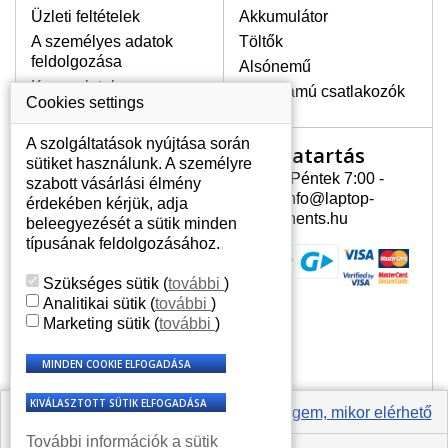
Üzleti feltételek
Akkumulátor
A személyes adatok
Töltők
LEGMAGASABB MINŐSÉGŰ
feldolgozása
Alsónemű
LCD KIJELZŐ!
Kapcsolatok
Erősáramú csatlakozók
A raktáron csakis eredeti
Cookies settings
kijelzőket tartunk, amelyek a
jótállás egész ideje alatt a pixelek
A szolgáltatások nyújtása során
Nyitvatartás
Az Ön számlája
hibásodása nélkül, teljesítik az
sütiket használunk. A személyre
A+ minőségi kategória igényes
Hétfõ - Péntek 7:00 -
szabott vásárlási élmény
Az Ön számlája
feltételeit.
15:30 info@laptop-
érdekében kérjük, adja
Személyes információk
components.hu
beleegyezését a sütik minden
HOGYAN TUDJA MEGÁLLAPÍTANI
Címek
típusának feldolgozásához.
MILYEN KIJELZŐ SZÜKSÉGES A
Rendelési előzmények
LAPTOPJÁHOZ?
Szükséges sütik
(
további
)
A kijelzőt a laptop modeljle alapján lehet
Analitikai sütik
(
további
)
kikeresni, amely megjelölés megtalálható
Marketing sütik
(
további
)
a laptop alulsó részén található címkén
vagy az akkumulátor alatt. Rendszerint
ábrázolva van egy keretben vagy a
billentyűzetnél a vázon is. Abban az
esetben, amennyiben a sérült vagy
Értesíts engem, mikor elérhető
megrepedt kijelző le van szerelve, a típus
További információk a sütik