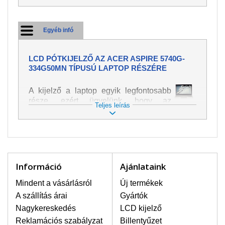
Egyéb infó
LCD PÓTKIJELZŐ AZ ACER ASPIRE 5740G-
334G50MN TÍPUSÚ LAPTOP RÉSZÉRE
A kijelző a laptop egyik legfontosabb
része, ezért ügyelünk, hogy az
Teljes leírás
pótalkatrész a legjobb minőségű
legyen. A kép és szöveg különféle
módozatú megjelenítését szolgálja.
Nagyon könnyen megsérülhet, ezért a
laptoppal legnagyobb óvatossággal
kell bánni. A leggyakrabban
Információ
Ajánlataink
bekövetkezett sérülések közé a
mechanikai sérüléseket lehet besorolni,
Mindent a vásárlásról
Új termékek
mint pl. széttört vagy megrepedt kijelző.
A szállítás árai
Gyártók
Továbbá még a függőleges csíkozást,
Nagykereskedés
LCD kijelző
kijelző sötétségét, villogását vagy
Reklamációs szabályzat
Billentyűzet
egyenetlen fényességét.