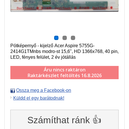
Pótképernyő - kijelző Acer Aspire 5755G-
2414G1TMnbs modro-st 15,6", HD 1366x768, 40 pin,
LED, fényes felület, 2 év jótállás
Áru nincs raktáron
Raktárkészlet feltöltés 16.8.2026
Ossza meg a Facebook-on
Küldd el egy barátodnak!
Számíthat ránk 👍