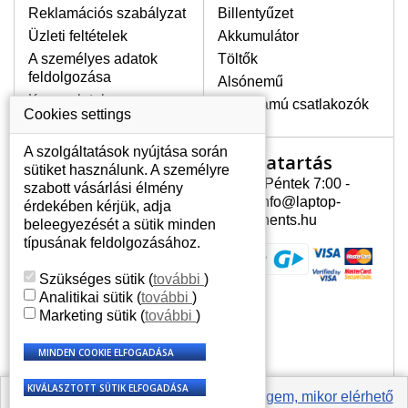
Reklamációs szabályzat
kijelző sötétségét, villogását vagy
Billentyűzet
egyenetlen fényességét.
Üzleti feltételek
Akkumulátor
A személyes adatok
Töltők
feldolgozása
Alsónemű
LEGMAGASABB MINŐSÉGŰ
Kapcsolatok
LCD KIJELZŐ!
Erősáramú csatlakozók
Cookies settings
A raktáron csakis eredeti
kijelzőket tartunk, amelyek a
A szolgáltatások nyújtása során
Nyitvatartás
Az Ön számlája
jótállás egész ideje alatt a pixelek
sütiket használunk. A személyre
hibásodása nélkül, teljesítik az
Hétfõ - Péntek 7:00 -
szabott vásárlási élmény
Az Ön számlája
A+ minőségi kategória igényes
15:30 info@laptop-
érdekében kérjük, adja
feltételeit.
Személyes információk
components.hu
beleegyezését a sütik minden
Címek
típusának feldolgozásához.
HOGYAN TUDJA MEGÁLLAPÍTANI
Rendelési előzmények
MILYEN KIJELZŐ SZÜKSÉGES A
Szükséges sütik
(
további
)
LAPTOPJÁHOZ?
Analitikai sütik
(
további
)
A kijelzőt a laptop modeljle alapján lehet
Marketing sütik
(
további
)
kikeresni, amely megjelölés megtalálható
a laptop alulsó részén található címkén
vagy az akkumulátor alatt. Rendszerint
ábrázolva van egy keretben vagy a
billentyűzetnél a vázon is. Abban az
Értesíts engem, mikor elérhető