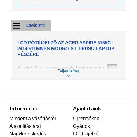
Egyéb infó
LCD PÓTKIJELZŐ AZ ACER ASPIRE 5755G-
2414G1TMNBS MODRO-ST TÍPUSÚ LAPTOP
RÉSZÉRE
A kijelző a laptop egyik legfontosabb
Teljes leírás
része, ezért ügyelünk, hogy az
pótalkatrész a legjobb minőségű
legyen. A kép és szöveg különféle
módozatú megjelenítését szolgálja.
Nagyon könnyen megsérülhet, ezért a
laptoppal legnagyobb óvatossággal
Információ
Ajánlataink
kell bánni. A leggyakrabban
bekövetkezett sérülések közé a
Mindent a vásárlásról
Új termékek
mechanikai sérüléseket lehet besorolni,
A szállítás árai
Gyártók
mint pl. széttört vagy megrepedt kijelző.
Nagykereskedés
LCD kijelző
Továbbá még a függőleges csíkozást,