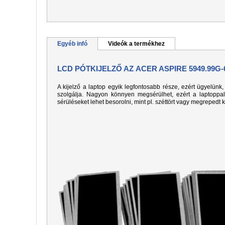
Egyéb infó
Videók a termékhez
LCD PÓTKIJELZŐ AZ ACER ASPIRE 5949.99G
A kijelző a laptop egyik legfontosabb része, ezért ügyelün
szolgálja. Nagyon könnyen megsérülhet, ezért a laptoppa
sérüléseket lehet besorolni, mint pl. széttört vagy megrepedt 