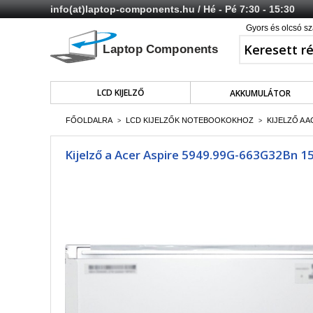
info(at)laptop-components.hu
/ Hé - Pé 7:30 - 15:30
Gyors és olcsó sz
LCD KIJELZŐ
AKKUMULÁTOR
FŐOLDALRA
LCD KIJELZŐK NOTEBOOKOKHOZ
KIJELZŐ A A
>
>
Kijelző a Acer Aspire 5949.99G-663G32Bn 15