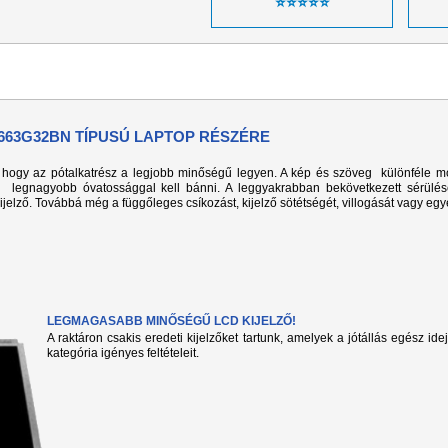
⭐⭐⭐⭐⭐
-663G32BN TÍPUSÚ LAPTOP RÉSZÉRE
k, hogy az pótalkatrész a legjobb minőségű legyen. A kép és szöveg különféle m
l legnagyobb óvatossággal kell bánni. A leggyakrabban bekövetkezett sérülé
kijelző. Továbbá még a függőleges csíkozást, kijelző sötétségét, villogását vagy eg
LEGMAGASABB MINŐSÉGŰ LCD KIJELZŐ!
A raktáron csakis eredeti kijelzőket tartunk, amelyek a jótállás egész ide
kategória igényes feltételeit.