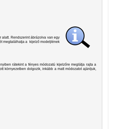
r alatt. Rendszerint ábrázolva van egy
ét megtalálhatja a kijelző modeljlének
yiben rátekint a fényes módozatú kijelzőre meglátja rajta a
ított környezetben dolgozik, inkább a matt módozatot ajánljuk,