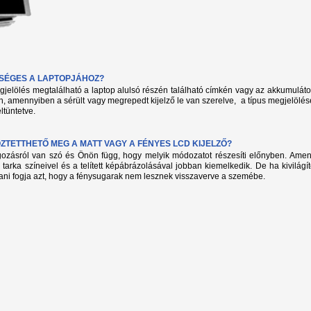
KSÉGES A LAPTOPJÁHOZ?
megjelölés megtalálható a laptop alulsó részén található címkén vagy az akkumuláto
, amennyiben a sérült vagy megrepedt kijelző le van szerelve, a típus megjelölés
ltüntetve.
TETTHETŐ MEG A MATT VAGY A FÉNYES LCD KIJELZŐ?
lgozásról van szó és Önön függ, hogy melyik módozatot részesíti előnyben. Amenn
 tarka színeivel és a telített képábrázolásával jobban kiemelkedik. De ha kivilág
ani fogja azt, hogy a fénysugarak nem lesznek visszaverve a szemébe.