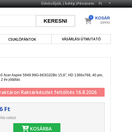
Üdvözöljük, (
belép
)
Pénznem:
0
KOSÁR
(üres)
VÁSÁRLÁSI ÚTMUTATÓ
CSUKLÓPÁNTOK
lző Acer Aspire 5949.99G-663G32Bn 15,6", HD 1366x768, 40 pin,
 2 év jótállás
 raktáron
Raktárkészlet feltöltés 16.8.2026
6 Ft
Áfa nélkül
KOSÁRBA