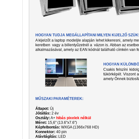
HOGYAN TUDJA MEGÁLLAPÍTANI MILYEN KIJELZŐ SZÜ
A kijelzőt a laptop modeljle alapján lehet kikeresni, amely 
keretben vagy a billentyűzetnél a vázon is. Abban az esetben
alkalmazásával, amely az EAN kódnál található címkén van fe
HOGYAN KÜLÖNBÖZ
Csakis felszíni kido
tükörképét. Viszont a
amely Önnek biztosít
MŰSZAKI PARAMÉTEREK:
Állapot:
Új
Jótállás:
2 év
Osztály:
A+
hibás pixelek nélkül
Méret:
15,6" (13.6"x7.6")
Képfelbontás:
WXGA (1366x768 HD)
Konnektor:
40 pin
Alávilágítás:
LED