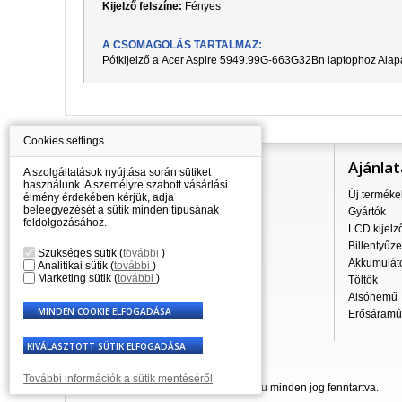
Kijelző felszíne:
Fényes
A CSOMAGOLÁS TARTALMAZ:
Pótkijelző a
Acer Aspire 5949.99G-663G32Bn
laptophoz Alapa
Cookies settings
Információ
Ajánlat
A szolgáltatások nyújtása során sütiket
használunk. A személyre szabott vásárlási
Mindent a vásárlásról
Új terméke
élmény érdekében kérjük, adja
beleegyezését a sütik minden típusának
A szállítás árai
Gyártók
feldolgozásához.
Nagykereskedés
LCD kijelz
Reklamációs szabályzat
Billentyűze
Szükséges sütik
(
további
)
Üzleti feltételek
Akkumulát
Analitikai sütik
(
további
)
Marketing sütik
(
további
)
A személyes adatok feldolgozása
Töltők
Kapcsolatok
Alsónemű
Erősáramú 
További információk a sütik mentéséről
© 2007 - 2026 Laptop-Components.hu minden jog fenntartva.