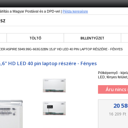
állítás a Magyar Postával és a DPD-vel |
Példa keresésre
TÖLTŐ
BILLENTYŰZET
CER ASPIRE 5949.99G-663G32BN 15,6" HD LED 40 PIN LAPTOP RÉSZÉRE - FÉNYES
,6" HD LED 40 pin laptop részére - Fényes
Pótképernyő - kije
LED, fényes felület,
Áru nincs
20 58
16 209 Ft