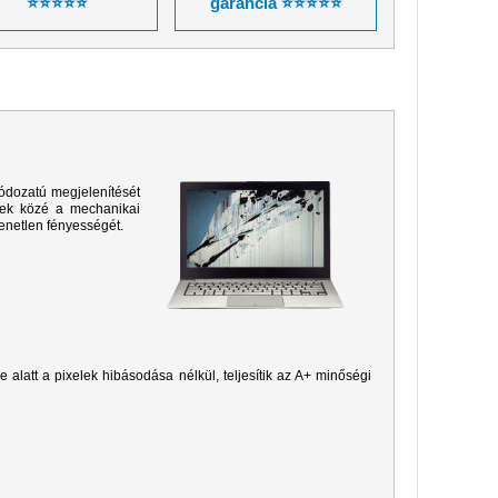
⭐⭐⭐⭐⭐
garancia ⭐⭐⭐⭐⭐
ódozatú megjelenítését
sek közé a mechanikai
yenetlen fényességét.
je alatt a pixelek hibásodása nélkül, teljesítik az A+ minőségi