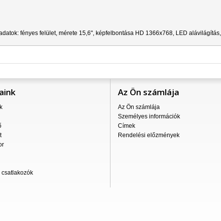
datok: fényes felület, mérete 15,6", képfelbontása HD 1366x768, LED alávilágítás
aink
Az Ön számlája
k
Az Ön számlája
Személyes információk
ő
Címek
t
Rendelési előzmények
or
csatlakozók