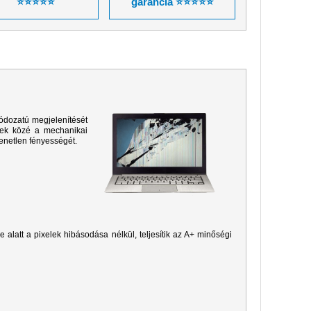
⭐⭐⭐⭐⭐
garancia ⭐⭐⭐⭐⭐
ódozatú megjelenítését
sek közé a mechanikai
yenetlen fényességét.
je alatt a pixelek hibásodása nélkül, teljesítik az A+ minőségi