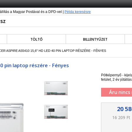
állítás a Magyar Postával és a DPD-vel |
Példa keresésre
TÖLTŐ
BILLENTYŰZET
CER ASPIRE AS5410 15,6" HD LED 40 PIN LAPTOP RÉSZÉRE - FÉNYES
0 pin laptop részére - Fényes
Pótképernyő - kije
felület, 2 év jótállás
Áru nincs
20 58
16 209 Ft