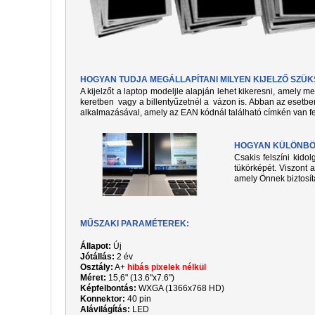
HOGYAN TUDJA MEGÁLLAPÍTANI MILYEN KIJELZŐ SZÜ
A kijelzőt a laptop modeljle alapján lehet kikeresni, amely 
keretben vagy a billentyűzetnél a vázon is. Abban az esetben
alkalmazásával, amely az EAN kódnál található címkén van fe
HOGYAN KÜLÖNBÖZ
Csakis felszíni kido
tükörképét. Viszont a
amely Önnek biztosít
MŰSZAKI PARAMÉTEREK:
Állapot:
Új
Jótállás:
2 év
Osztály:
A+
hibás pixelek nélkül
Méret:
15,6" (13.6"x7.6")
Képfelbontás:
WXGA (1366x768 HD)
Konnektor:
40 pin
Alávilágítás:
LED