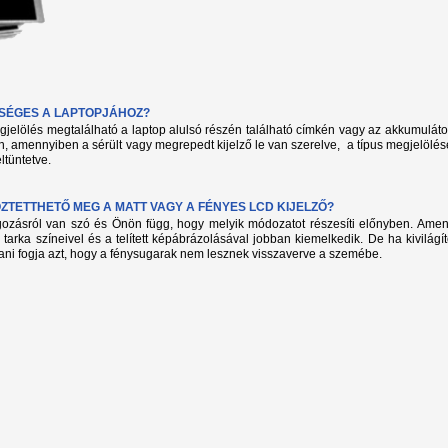
KSÉGES A LAPTOPJÁHOZ?
megjelölés megtalálható a laptop alulsó részén található címkén vagy az akkumuláto
, amennyiben a sérült vagy megrepedt kijelző le van szerelve, a típus megjelölés
ltüntetve.
TETTHETŐ MEG A MATT VAGY A FÉNYES LCD KIJELZŐ?
lgozásról van szó és Önön függ, hogy melyik módozatot részesíti előnyben. Amenn
 tarka színeivel és a telített képábrázolásával jobban kiemelkedik. De ha kivilág
ani fogja azt, hogy a fénysugarak nem lesznek visszaverve a szemébe.