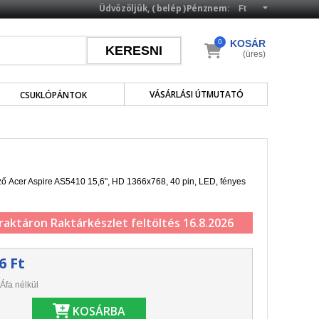
Üdvözöljük, (
belép
)
Pénznem:
0
KOSÁR
(üres)
VÁSÁRLÁSI ÚTMUTATÓ
CSUKLÓPÁNTOK
lző Acer Aspire AS5410 15,6", HD 1366x768, 40 pin, LED, fényes
 raktáron
Raktárkészlet feltöltés 16.8.2026
6 Ft
Áfa nélkül
KOSÁRBA