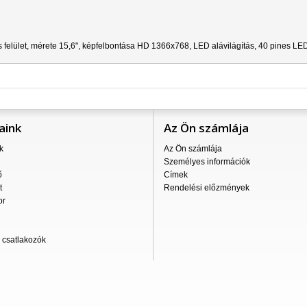
 felület, mérete 15,6", képfelbontása HD 1366x768, LED alávilágítás, 40 pines LE
aink
Az Ön számlája
k
Az Ön számlája
Személyes információk
ő
Címek
t
Rendelési előzmények
or
csatlakozók