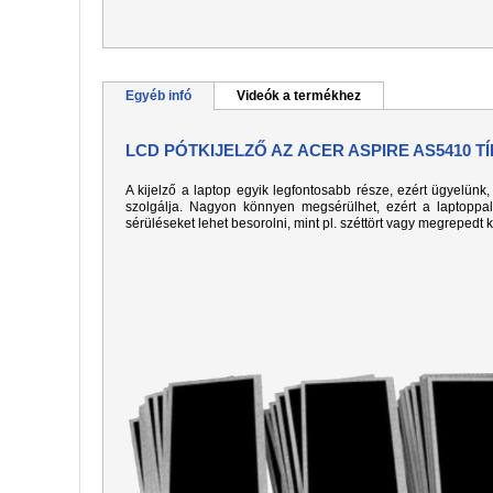
Egyéb infó
Videók a termékhez
LCD PÓTKIJELZŐ AZ ACER ASPIRE AS5410 
A kijelző a laptop egyik legfontosabb része, ezért ügyelün
szolgálja. Nagyon könnyen megsérülhet, ezért a laptoppa
sérüléseket lehet besorolni, mint pl. széttört vagy megrepedt 