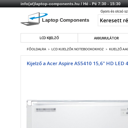
info(at)laptop-components.hu
/ Hé - Pé 7:30 - 15:30
Gyors és olcsó sz
LCD KIJELZŐ
AKKUMULÁTOR
FŐOLDALRA
LCD KIJELZŐK NOTEBOOKOKHOZ
KIJELZŐ A A
>
>
Kijelző a Acer Aspire AS5410 15,6" HD LED 4