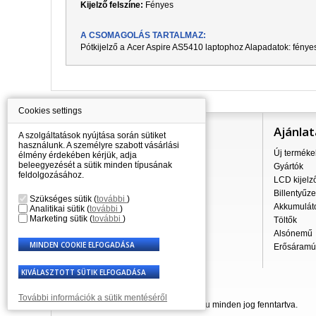
Kijelző felszíne:
Fényes
A CSOMAGOLÁS TARTALMAZ:
Pótkijelző a
Acer Aspire AS5410
laptophoz Alapadatok: fényes
Cookies settings
Információ
Ajánlat
A szolgáltatások nyújtása során sütiket
használunk. A személyre szabott vásárlási
Mindent a vásárlásról
Új terméke
élmény érdekében kérjük, adja
beleegyezését a sütik minden típusának
A szállítás árai
Gyártók
feldolgozásához.
Nagykereskedés
LCD kijelz
Reklamációs szabályzat
Billentyűze
Szükséges sütik
(
további
)
Üzleti feltételek
Akkumulát
Analitikai sütik
(
további
)
Marketing sütik
(
további
)
A személyes adatok feldolgozása
Töltők
Kapcsolatok
Alsónemű
Erősáramú 
További információk a sütik mentéséről
© 2007 - 2026 Laptop-Components.hu minden jog fenntartva.