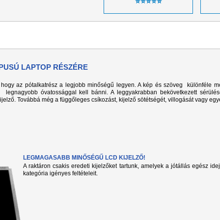
⭐⭐⭐⭐⭐
TÍPUSÚ LAPTOP RÉSZÉRE
k, hogy az pótalkatrész a legjobb minőségű legyen. A kép és szöveg különféle m
l legnagyobb óvatossággal kell bánni. A leggyakrabban bekövetkezett sérülé
kijelző. Továbbá még a függőleges csíkozást, kijelző sötétségét, villogását vagy eg
LEGMAGASABB MINŐSÉGŰ LCD KIJELZŐ!
A raktáron csakis eredeti kijelzőket tartunk, amelyek a jótállás egész ide
kategória igényes feltételeit.