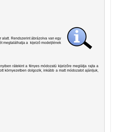
r alatt. Rendszerint ábrázolva van egy
ét megtalálhatja a kijelző modeljlének
yiben rátekint a fényes módozatú kijelzőre meglátja rajta a
ított környezetben dolgozik, inkább a matt módozatot ajánljuk,