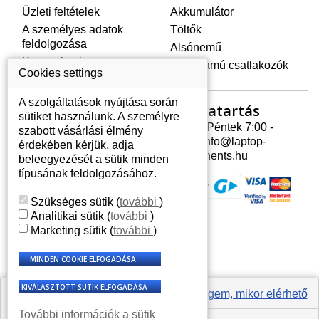
Üzleti feltételek
Akkumulátor
A személyes adatok
Töltők
LEGMAGASABB MINŐSÉGŰ
feldolgozása
Alsónemű
LCD KIJELZŐ!
Kapcsolatok
Erősáramú csatlakozók
A raktáron csakis eredeti
Cookies settings
kijelzőket tartunk, amelyek a
jótállás egész ideje alatt a pixelek
A szolgáltatások nyújtása során
Nyitvatartás
Az Ön számlája
hibásodása nélkül, teljesítik az
sütiket használunk. A személyre
A+ minőségi kategória igényes
Hétfõ - Péntek 7:00 -
szabott vásárlási élmény
Az Ön számlája
feltételeit.
15:30 info@laptop-
érdekében kérjük, adja
Személyes információk
components.hu
beleegyezését a sütik minden
HOGYAN TUDJA MEGÁLLAPÍTANI
Címek
típusának feldolgozásához.
MILYEN KIJELZŐ SZÜKSÉGES A
Rendelési előzmények
LAPTOPJÁHOZ?
Szükséges sütik
(
további
)
A kijelzőt a laptop modeljle alapján lehet
Analitikai sütik
(
további
)
kikeresni, amely megjelölés megtalálható
Marketing sütik
(
további
)
a laptop alulsó részén található címkén
vagy az akkumulátor alatt. Rendszerint
ábrázolva van egy keretben vagy a
billentyűzetnél a vázon is. Abban az
esetben, amennyiben a sérült vagy
Értesíts engem, mikor elérhető
megrepedt kijelző le van szerelve, a típus
További információk a sütik