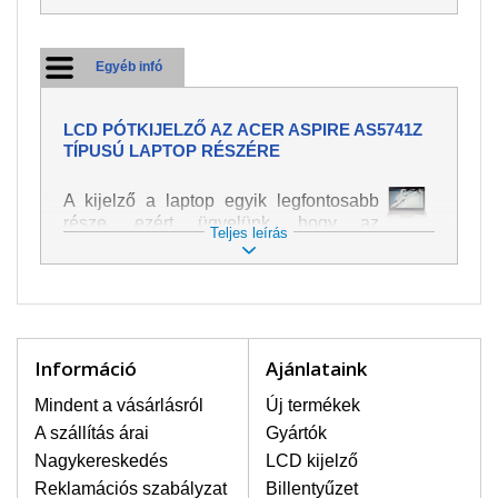
Egyéb infó
LCD PÓTKIJELZŐ AZ ACER ASPIRE AS5741Z
TÍPUSÚ LAPTOP RÉSZÉRE
A kijelző a laptop egyik legfontosabb
része, ezért ügyelünk, hogy az
Teljes leírás
pótalkatrész a legjobb minőségű
legyen. A kép és szöveg különféle
módozatú megjelenítését szolgálja.
Nagyon könnyen megsérülhet, ezért a
laptoppal legnagyobb óvatossággal
kell bánni. A leggyakrabban
Információ
Ajánlataink
bekövetkezett sérülések közé a
mechanikai sérüléseket lehet besorolni,
Mindent a vásárlásról
Új termékek
mint pl. széttört vagy megrepedt kijelző.
A szállítás árai
Gyártók
Továbbá még a függőleges csíkozást,
Nagykereskedés
LCD kijelző
kijelző sötétségét, villogását vagy
Reklamációs szabályzat
Billentyűzet
egyenetlen fényességét.