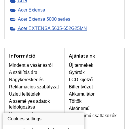
Acer
Acer Extensa
LEGMAGASABB MINŐSÉGŰ
Acer Extensa 5000 series
LCD KIJELZŐ!
A raktáron csakis eredeti
Acer EXTENSA 5635-652G25MN
kijelzőket tartunk, amelyek a
jótállás egész ideje alatt a pixelek
hibásodása nélkül, teljesítik az
A+ minőségi kategória igényes
Információ
Ajánlataink
feltételeit.
Mindent a vásárlásról
HOGYAN TUDJA MEGÁLLAPÍTANI
Új termékek
MILYEN KIJELZŐ SZÜKSÉGES A
A szállítás árai
Gyártók
LAPTOPJÁHOZ?
Nagykereskedés
LCD kijelző
A kijelzőt a laptop modeljle alapján lehet
Reklamációs szabályzat
Billentyűzet
kikeresni, amely megjelölés megtalálható
Üzleti feltételek
Akkumulátor
a laptop alulsó részén található címkén
vagy az akkumulátor alatt. Rendszerint
A személyes adatok
Töltők
ábrázolva van egy keretben vagy a
feldolgozása
Alsónemű
billentyűzetnél a vázon is. Abban az
Kapcsolatok
Erősáramú csatlakozók
esetben, amennyiben a sérült vagy
Cookies settings
megrepedt kijelző le van szerelve, a típus