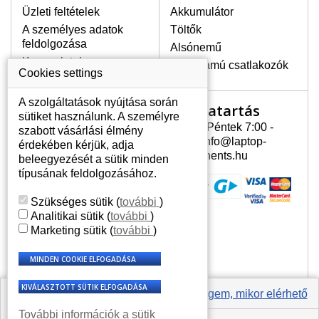
Üzleti feltételek
Akkumulátor
A személyes adatok
Töltők
LEGMAGASABB MINŐSÉGŰ
feldolgozása
Alsónemű
LCD KIJELZŐ!
Kapcsolatok
Erősáramú csatlakozók
A raktáron csakis eredeti
Cookies settings
kijelzőket tartunk, amelyek a
jótállás egész ideje alatt a pixelek
A szolgáltatások nyújtása során
Nyitvatartás
Az Ön számlája
hibásodása nélkül, teljesítik az
sütiket használunk. A személyre
A+ minőségi kategória igényes
Hétfõ - Péntek 7:00 -
szabott vásárlási élmény
Az Ön számlája
feltételeit.
15:30 info@laptop-
érdekében kérjük, adja
Személyes információk
components.hu
beleegyezését a sütik minden
HOGYAN TUDJA MEGÁLLAPÍTANI
Címek
típusának feldolgozásához.
MILYEN KIJELZŐ SZÜKSÉGES A
Rendelési előzmények
LAPTOPJÁHOZ?
Szükséges sütik
(
további
)
A kijelzőt a laptop modeljle alapján lehet
Analitikai sütik
(
további
)
kikeresni, amely megjelölés megtalálható
Marketing sütik
(
további
)
a laptop alulsó részén található címkén
vagy az akkumulátor alatt. Rendszerint
ábrázolva van egy keretben vagy a
billentyűzetnél a vázon is. Abban az
esetben, amennyiben a sérült vagy
Értesíts engem, mikor elérhető
megrepedt kijelző le van szerelve, a típus
További információk a sütik