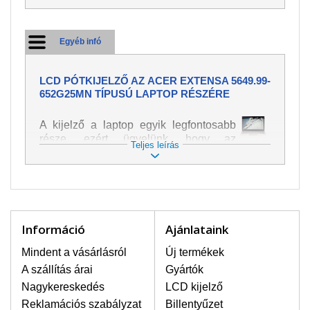
Egyéb infó
LCD PÓTKIJELZŐ AZ ACER EXTENSA 5649.99-
652G25MN TÍPUSÚ LAPTOP RÉSZÉRE
A kijelző a laptop egyik legfontosabb
része, ezért ügyelünk, hogy az
Teljes leírás
pótalkatrész a legjobb minőségű
legyen. A kép és szöveg különféle
módozatú megjelenítését szolgálja.
Nagyon könnyen megsérülhet, ezért a
laptoppal legnagyobb óvatossággal
kell bánni. A leggyakrabban
Információ
Ajánlataink
bekövetkezett sérülések közé a
mechanikai sérüléseket lehet besorolni,
Mindent a vásárlásról
Új termékek
mint pl. széttört vagy megrepedt kijelző.
A szállítás árai
Gyártók
Továbbá még a függőleges csíkozást,
Nagykereskedés
LCD kijelző
kijelző sötétségét, villogását vagy
Reklamációs szabályzat
Billentyűzet
egyenetlen fényességét.