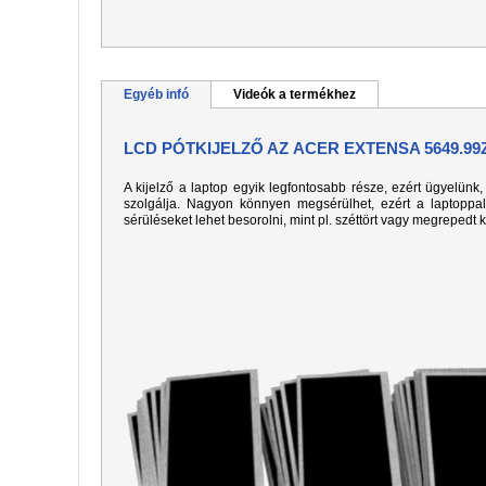
Egyéb infó
Videók a termékhez
LCD PÓTKIJELZŐ AZ ACER EXTENSA 5649.9
A kijelző a laptop egyik legfontosabb része, ezért ügyelün
szolgálja. Nagyon könnyen megsérülhet, ezért a laptoppa
sérüléseket lehet besorolni, mint pl. széttört vagy megrepedt 