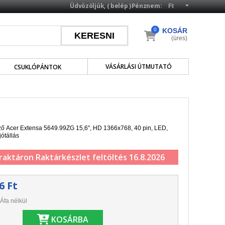
Üdvözöljük, (
belép
)
Pénznem:
0
KOSÁR
(üres)
VÁSÁRLÁSI ÚTMUTATÓ
CSUKLÓPÁNTOK
lző Acer Extensa 5649.99ZG 15,6", HD 1366x768, 40 pin, LED,
jótállás
 raktáron
Raktárkészlet feltöltés 16.8.2026
6 Ft
Áfa nélkül
KOSÁRBA