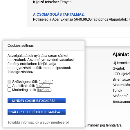
Kijelző felszíne:
Fényes
A CSOMAGOLÁS TARTALMAZ:
Pótkijelző a
Acer Extensa 5649.99ZG
laptophoz Alapadatok: f
Cookies settings
Információ
Ajánlat
A szolgáltatások nyújtása során sütiket
használunk. A személyre szabott vásárlási
Mindent a vásárlásról
Új terméke
élmény érdekében kérjük, adja
beleegyezését a sütik minden típusának
A szállítás árai
Gyártók
feldolgozásához.
Nagykereskedés
LCD kijelz
Reklamációs szabályzat
Billentyűze
Szükséges sütik
(
további
)
Üzleti feltételek
Akkumulát
Analitikai sütik
(
további
)
Marketing sütik
(
további
)
A személyes adatok feldolgozása
Töltők
Kapcsolatok
Alsónemű
Erősáramú 
További információk a sütik mentéséről
© 2007 - 2026 Laptop-Components.hu minden jog fenntartva.