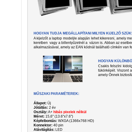
HOGYAN TUDJA MEGÁLLAPÍTANI MILYEN KIJELZŐ SZÜ
A kijelzőt a laptop modeljle alapján lehet kikeresni, amely 
keretben vagy a billentyűzetnél a vázon is. Abban az esetben
alkalmazásával, amely az EAN kódnál található címkén van fe
HOGYAN KÜLÖNBÖZ
Csakis felszíni kido
tükörképét. Viszont a
amely Önnek biztosít
MŰSZAKI PARAMÉTEREK:
Állapot:
Új
Jótállás:
2 év
Osztály:
A+
hibás pixelek nélkül
Méret:
15,6" (13.6"x7.6")
Képfelbontás:
WXGA (1366x768 HD)
Konnektor:
40 pin
Alávilágítás:
LED