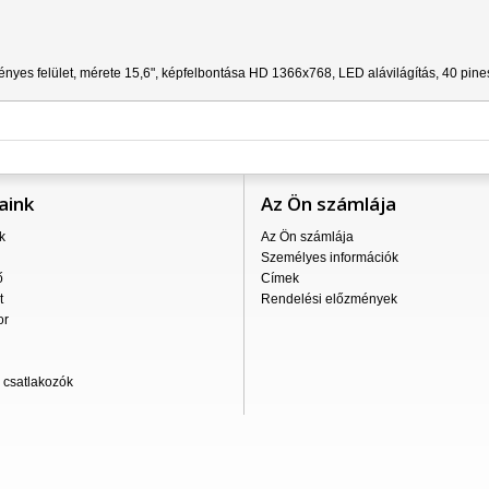
ényes felület, mérete 15,6", képfelbontása HD 1366x768, LED alávilágítás, 40 pin
aink
Az Ön számlája
k
Az Ön számlája
Személyes információk
ő
Címek
t
Rendelési előzmények
or
csatlakozók