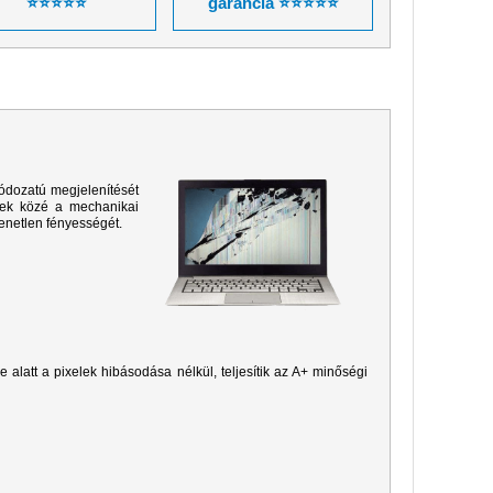
⭐⭐⭐⭐⭐
garancia ⭐⭐⭐⭐⭐
ódozatú megjelenítését
sek közé a mechanikai
yenetlen fényességét.
je alatt a pixelek hibásodása nélkül, teljesítik az A+ minőségi