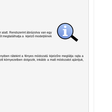
r alatt. Rendszerint ábrázolva van egy
ét megtalálhatja a kijelző modeljlének
yiben rátekint a fényes módozatú kijelzőre meglátja rajta a
ított környezetben dolgozik, inkább a matt módozatot ajánljuk,