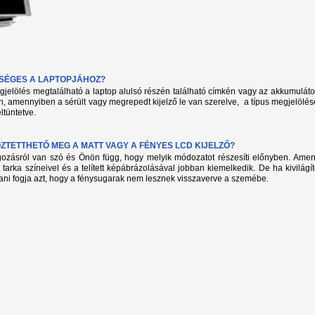
KSÉGES A LAPTOPJÁHOZ?
megjelölés megtalálható a laptop alulsó részén található címkén vagy az akkumuláto
, amennyiben a sérült vagy megrepedt kijelző le van szerelve, a típus megjelölés
ltüntetve.
TETTHETŐ MEG A MATT VAGY A FÉNYES LCD KIJELZŐ?
lgozásról van szó és Önön függ, hogy melyik módozatot részesíti előnyben. Amenn
 tarka színeivel és a telített képábrázolásával jobban kiemelkedik. De ha kivilág
ani fogja azt, hogy a fénysugarak nem lesznek visszaverve a szemébe.