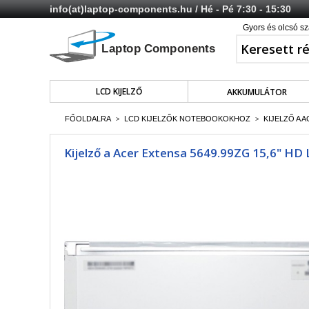
info(at)laptop-components.hu
/ Hé - Pé 7:30 - 15:30
Gyors és olcsó sz
LCD KIJELZŐ
AKKUMULÁTOR
FŐOLDALRA
LCD KIJELZŐK NOTEBOOKOKHOZ
KIJELZŐ A A
>
>
Kijelző a Acer Extensa 5649.99ZG 15,6" HD 