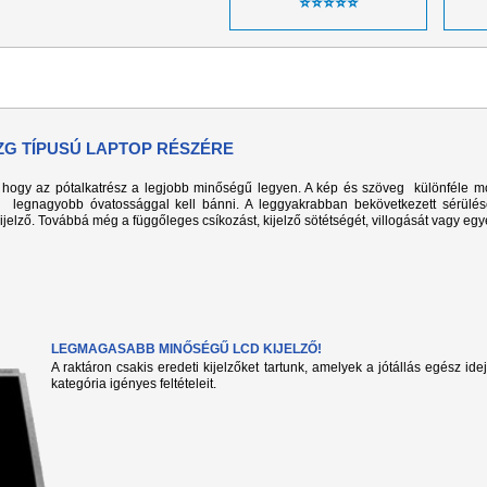
⭐⭐⭐⭐⭐
9ZG TÍPUSÚ LAPTOP RÉSZÉRE
k, hogy az pótalkatrész a legjobb minőségű legyen. A kép és szöveg különféle m
l legnagyobb óvatossággal kell bánni. A leggyakrabban bekövetkezett sérülé
kijelző. Továbbá még a függőleges csíkozást, kijelző sötétségét, villogását vagy eg
LEGMAGASABB MINŐSÉGŰ LCD KIJELZŐ!
A raktáron csakis eredeti kijelzőket tartunk, amelyek a jótállás egész ide
kategória igényes feltételeit.