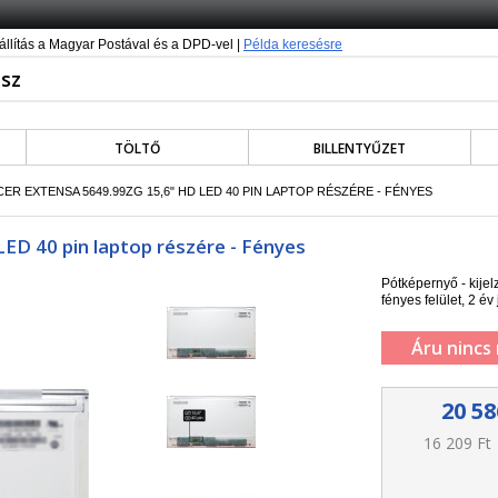
állítás a Magyar Postával és a DPD-vel |
Példa keresésre
TÖLTŐ
BILLENTYŰZET
CER EXTENSA 5649.99ZG 15,6" HD LED 40 PIN LAPTOP RÉSZÉRE - FÉNYES
LED 40 pin laptop részére - Fényes
Pótképernyő - kije
fényes felület, 2 év 
Áru nincs
20 58
16 209 Ft