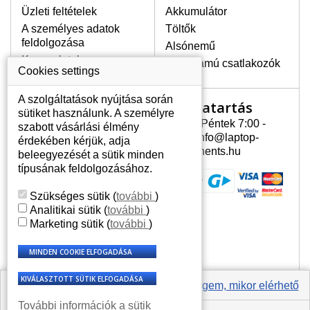
Üzleti feltételek
Akkumulátor
A személyes adatok
Töltők
LEGMAGASABB MINŐSÉGŰ
feldolgozása
Alsónemű
LCD KIJELZŐ!
Kapcsolatok
Erősáramú csatlakozók
A raktáron csakis eredeti
Cookies settings
kijelzőket tartunk, amelyek a
jótállás egész ideje alatt a pixelek
A szolgáltatások nyújtása során
Nyitvatartás
Az Ön számlája
hibásodása nélkül, teljesítik az
sütiket használunk. A személyre
A+ minőségi kategória igényes
Hétfõ - Péntek 7:00 -
szabott vásárlási élmény
Az Ön számlája
feltételeit.
15:30 info@laptop-
érdekében kérjük, adja
Személyes információk
components.hu
beleegyezését a sütik minden
HOGYAN TUDJA MEGÁLLAPÍTANI
Címek
típusának feldolgozásához.
MILYEN KIJELZŐ SZÜKSÉGES A
Rendelési előzmények
LAPTOPJÁHOZ?
Szükséges sütik
(
további
)
A kijelzőt a laptop modeljle alapján lehet
Analitikai sütik
(
további
)
kikeresni, amely megjelölés megtalálható
Marketing sütik
(
további
)
a laptop alulsó részén található címkén
vagy az akkumulátor alatt. Rendszerint
ábrázolva van egy keretben vagy a
billentyűzetnél a vázon is. Abban az
esetben, amennyiben a sérült vagy
Értesíts engem, mikor elérhető
megrepedt kijelző le van szerelve, a típus
További információk a sütik