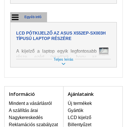
Egyéb infó
LCD PÓTKIJELZŐ AZ ASUS X552EP-SX003H
TÍPUSÚ LAPTOP RÉSZÉRE
A kijelző a laptop egyik legfontosabb
része, ezért ügyelünk, hogy az
Teljes leírás
pótalkatrész a legjobb minőségű
legyen. A kép és szöveg különféle
módozatú megjelenítését szolgálja.
Nagyon könnyen megsérülhet, ezért a
laptoppal legnagyobb óvatossággal
kell bánni. A leggyakrabban
Információ
Ajánlataink
bekövetkezett sérülések közé a
mechanikai sérüléseket lehet besorolni,
Mindent a vásárlásról
Új termékek
mint pl. széttört vagy megrepedt kijelző.
A szállítás árai
Gyártók
Továbbá még a függőleges csíkozást,
Nagykereskedés
LCD kijelző
kijelző sötétségét, villogását vagy
Reklamációs szabályzat
Billentyűzet
egyenetlen fényességét.