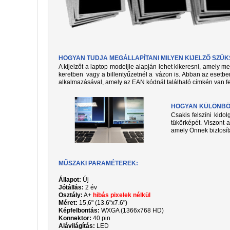
HOGYAN TUDJA MEGÁLLAPÍTANI MILYEN KIJELZŐ SZÜ
A kijelzőt a laptop modeljle alapján lehet kikeresni, amely 
keretben vagy a billentyűzetnél a vázon is. Abban az esetben
alkalmazásával, amely az EAN kódnál található címkén van fe
HOGYAN KÜLÖNBÖZ
Csakis felszíni kido
tükörképét. Viszont a
amely Önnek biztosít
MŰSZAKI PARAMÉTEREK:
Állapot:
Új
Jótállás:
2 év
Osztály:
A+
hibás pixelek nélkül
Méret:
15,6" (13.6"x7.6")
Képfelbontás:
WXGA (1366x768 HD)
Konnektor:
40 pin
Alávilágítás:
LED