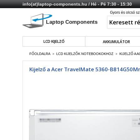
info(at)laptop-components.hu
/ Hé - Pé 7:30 - 15:30
Gyors és olcsó sz
LCD KIJELZŐ
AKKUMULÁTOR
FŐOLDALRA
LCD KIJELZŐK NOTEBOOKOKHOZ
KIJELZŐ A 
>
>
Kijelző a Acer TravelMate 5360-B814G50Mns