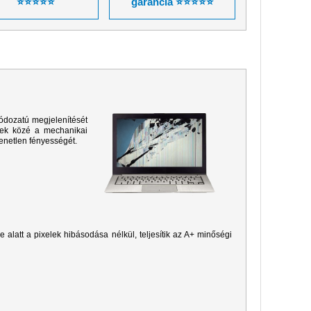
⭐⭐⭐⭐⭐
garancia ⭐⭐⭐⭐⭐
ódozatú megjelenítését
sek közé a mechanikai
yenetlen fényességét.
je alatt a pixelek hibásodása nélkül, teljesítik az A+ minőségi