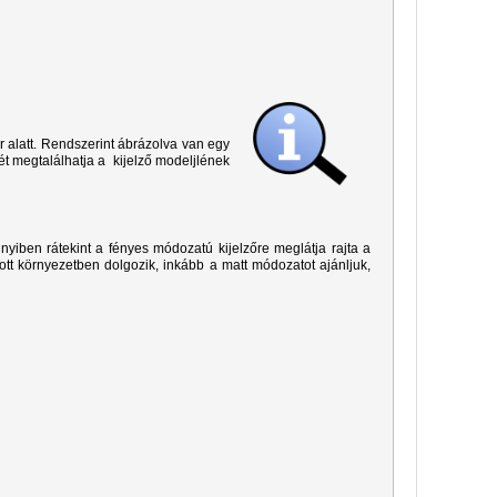
r alatt. Rendszerint ábrázolva van egy
ét megtalálhatja a kijelző modeljlének
yiben rátekint a fényes módozatú kijelzőre meglátja rajta a
ított környezetben dolgozik, inkább a matt módozatot ajánljuk,