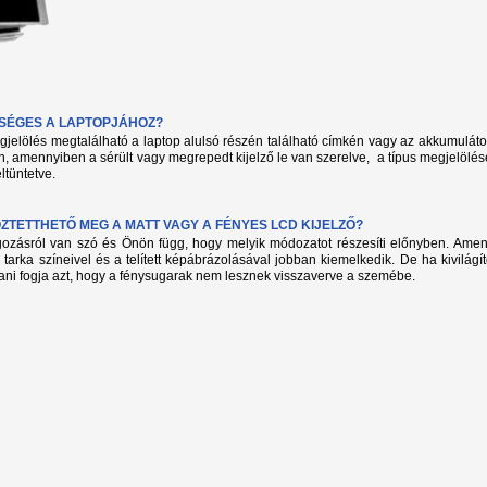
KSÉGES A LAPTOPJÁHOZ?
megjelölés megtalálható a laptop alulsó részén található címkén vagy az akkumuláto
, amennyiben a sérült vagy megrepedt kijelző le van szerelve, a típus megjelölés
ltüntetve.
TETTHETŐ MEG A MATT VAGY A FÉNYES LCD KIJELZŐ?
lgozásról van szó és Önön függ, hogy melyik módozatot részesíti előnyben. Amenn
 tarka színeivel és a telített képábrázolásával jobban kiemelkedik. De ha kivilág
ani fogja azt, hogy a fénysugarak nem lesznek visszaverve a szemébe.