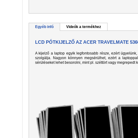
Egyéb infó
Videók a termékhez
LCD PÓTKIJELZŐ AZ ACER TRAVELMATE 53
A kijelző a laptop egyik legfontosabb része, ezért ügyelün
szolgálja. Nagyon könnyen megsérülhet, ezért a laptoppa
sérüléseket lehet besorolni, mint pl. széttört vagy megrepedt 