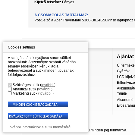
Kijelző felszíne:
Fényes
A CSOMAGOLÁS TARTALMAZ:
Pótkijelző a
Acer TravelMate 5360-B814G50Mnsk
laptophoz A
Cookies settings
Információ
Ajánlat
A szolgáltatások nyújtása során sütiket
használunk. A személyre szabott vásárlási
Mindent a vásárlásról
Új terméke
élmény érdekében kérjük, adja
beleegyezését a sütik minden típusának
A szállítás árai
Gyártók
feldolgozásához.
Nagykereskedés
LCD kijelz
Reklamációs szabályzat
Billentyűze
Szükséges sütik
(
további
)
Üzleti feltételek
Akkumulát
Analitikai sütik
(
további
)
Marketing sütik
(
további
)
A személyes adatok feldolgozása
Töltők
Kapcsolatok
Alsónemű
Erősáramú 
További információk a sütik mentéséről
© 2007 - 2026 Laptop-Components.hu minden jog fenntartva.