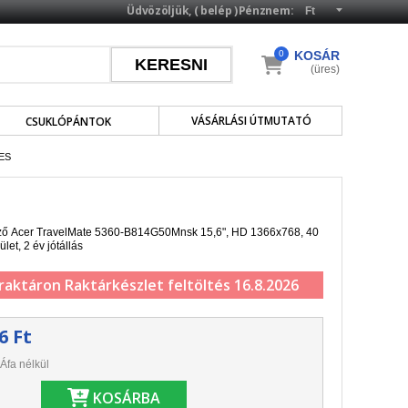
Üdvözöljük, (
belép
)
Pénznem:
0
KOSÁR
(üres)
VÁSÁRLÁSI ÚTMUTATÓ
CSUKLÓPÁNTOK
ES
elző Acer TravelMate 5360-B814G50Mnsk 15,6", HD 1366x768, 40
ület, 2 év jótállás
 raktáron
Raktárkészlet feltöltés 16.8.2026
6 Ft
Áfa nélkül
KOSÁRBA