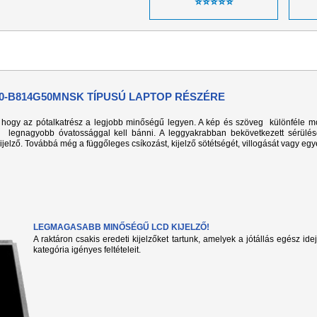
⭐⭐⭐⭐⭐
60-B814G50MNSK TÍPUSÚ LAPTOP RÉSZÉRE
k, hogy az pótalkatrész a legjobb minőségű legyen. A kép és szöveg különféle m
l legnagyobb óvatossággal kell bánni. A leggyakrabban bekövetkezett sérülé
kijelző. Továbbá még a függőleges csíkozást, kijelző sötétségét, villogását vagy eg
LEGMAGASABB MINŐSÉGŰ LCD KIJELZŐ!
A raktáron csakis eredeti kijelzőket tartunk, amelyek a jótállás egész ide
kategória igényes feltételeit.