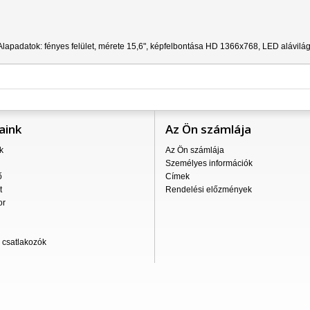
lapadatok: fényes felület, mérete 15,6", képfelbontása HD 1366x768, LED alávilág
aink
Az Ön számlája
k
Az Ön számlája
Személyes információk
ő
Címek
t
Rendelési előzmények
or
csatlakozók