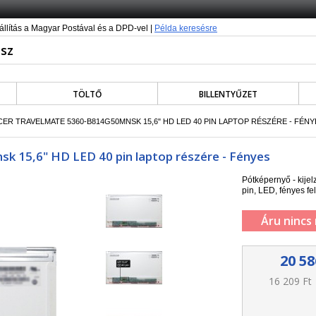
állítás a Magyar Postával és a DPD-vel |
Példa keresésre
TÖLTŐ
BILLENTYŰZET
ACER TRAVELMATE 5360-B814G50MNSK 15,6" HD LED 40 PIN LAPTOP RÉSZÉRE - FÉNY
k 15,6" HD LED 40 pin laptop részére - Fényes
Pótképernyő - kij
pin, LED, fényes fel
Áru nincs
20 58
16 209 Ft