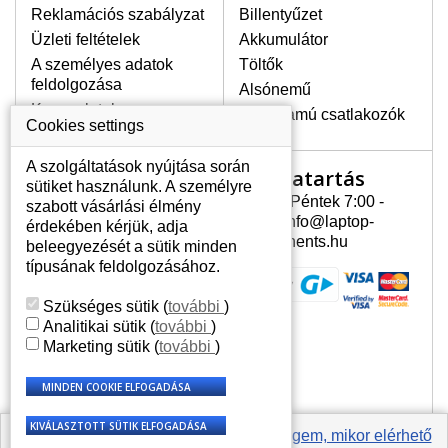
Reklamációs szabályzat
kijelző sötétségét, villogását vagy
Billentyűzet
egyenetlen fényességét.
Üzleti feltételek
Akkumulátor
A személyes adatok
Töltők
feldolgozása
Alsónemű
LEGMAGASABB MINŐSÉGŰ
Kapcsolatok
LCD KIJELZŐ!
Erősáramú csatlakozók
Cookies settings
A raktáron csakis eredeti
kijelzőket tartunk, amelyek a
A szolgáltatások nyújtása során
Nyitvatartás
Az Ön számlája
jótállás egész ideje alatt a pixelek
sütiket használunk. A személyre
hibásodása nélkül, teljesítik az
Hétfõ - Péntek 7:00 -
szabott vásárlási élmény
Az Ön számlája
A+ minőségi kategória igényes
15:30 info@laptop-
érdekében kérjük, adja
feltételeit.
Személyes információk
components.hu
beleegyezését a sütik minden
Címek
típusának feldolgozásához.
HOGYAN TUDJA MEGÁLLAPÍTANI
Rendelési előzmények
MILYEN KIJELZŐ SZÜKSÉGES A
Szükséges sütik
(
további
)
LAPTOPJÁHOZ?
Analitikai sütik
(
további
)
A kijelzőt a laptop modeljle alapján lehet
Marketing sütik
(
további
)
kikeresni, amely megjelölés megtalálható
a laptop alulsó részén található címkén
vagy az akkumulátor alatt. Rendszerint
ábrázolva van egy keretben vagy a
billentyűzetnél a vázon is. Abban az
Értesíts engem, mikor elérhető