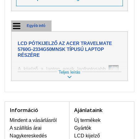
Egyéb infó
LCD PÓTKIJELZŐ AZ ACER TRAVELMATE
5760G-2334G50MNSK TÍPUSÚ LAPTOP
RÉSZÉRE
A kijelző a laptop egyik legfontosabb
Teljes leírás
része, ezért ügyelünk, hogy az
pótalkatrész a legjobb minőségű
legyen. A kép és szöveg különféle
módozatú megjelenítését szolgálja.
Nagyon könnyen megsérülhet, ezért a
laptoppal legnagyobb óvatossággal
Információ
Ajánlataink
kell bánni. A leggyakrabban
bekövetkezett sérülések közé a
Mindent a vásárlásról
Új termékek
mechanikai sérüléseket lehet besorolni,
A szállítás árai
Gyártók
mint pl. széttört vagy megrepedt kijelző.
Nagykereskedés
LCD kijelző
Továbbá még a függőleges csíkozást,