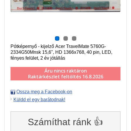
Pótképernyő - kijelző Acer TravelMate 5760G-
2334G50Mnsk 15,6", HD 1366x768, 40 pin, LED,
fényes felület, 2 év jótállás
Áru nincs raktáron
Raktárkészlet feltöltés 16.8.2026
Ossza meg a Facebook-on
Küldd el egy barátodnak!
Számíthat ránk 👍