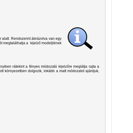
r alatt. Rendszerint ábrázolva van egy
ét megtalálhatja a kijelző modeljlének
yiben rátekint a fényes módozatú kijelzőre meglátja rajta a
ított környezetben dolgozik, inkább a matt módozatot ajánljuk,