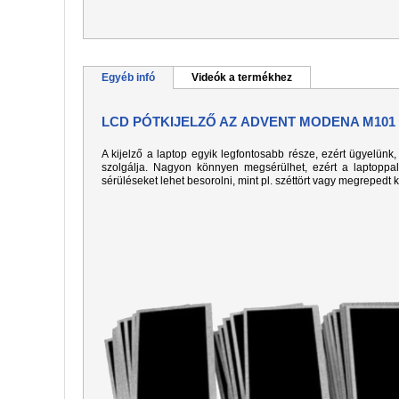
Egyéb infó
Videók a termékhez
LCD PÓTKIJELZŐ AZ ADVENT MODENA M101
A kijelző a laptop egyik legfontosabb része, ezért ügyelün
szolgálja. Nagyon könnyen megsérülhet, ezért a laptoppa
sérüléseket lehet besorolni, mint pl. széttört vagy megrepedt 