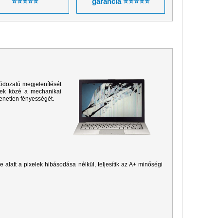
⭐⭐⭐⭐⭐
garancia ⭐⭐⭐⭐⭐
ódozatú megjelenítését
sek közé a mechanikai
yenetlen fényességét.
je alatt a pixelek hibásodása nélkül, teljesítik az A+ minőségi