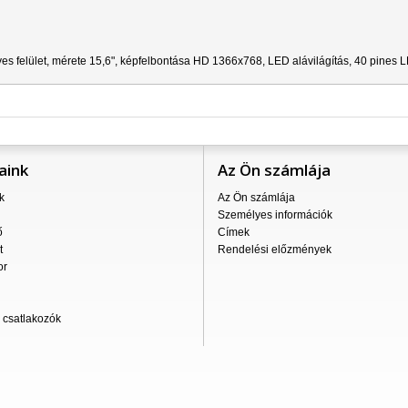
es felület, mérete 15,6", képfelbontása HD 1366x768, LED alávilágítás, 40 pines 
aink
Az Ön számlája
k
Az Ön számlája
Személyes információk
ő
Címek
t
Rendelési előzmények
or
csatlakozók