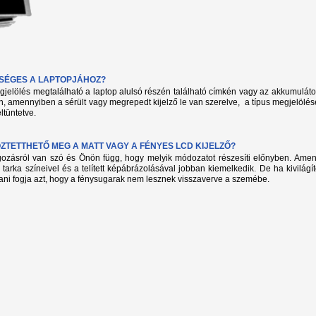
KSÉGES A LAPTOPJÁHOZ?
megjelölés megtalálható a laptop alulsó részén található címkén vagy az akkumuláto
, amennyiben a sérült vagy megrepedt kijelző le van szerelve, a típus megjelölés
ltüntetve.
TETTHETŐ MEG A MATT VAGY A FÉNYES LCD KIJELZŐ?
lgozásról van szó és Önön függ, hogy melyik módozatot részesíti előnyben. Amenn
 tarka színeivel és a telített képábrázolásával jobban kiemelkedik. De ha kivilág
ani fogja azt, hogy a fénysugarak nem lesznek visszaverve a szemébe.