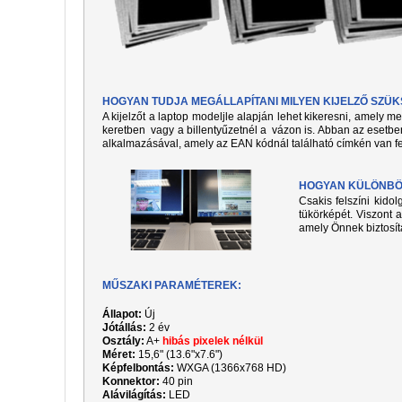
HOGYAN TUDJA MEGÁLLAPÍTANI MILYEN KIJELZŐ SZÜ
A kijelzőt a laptop modeljle alapján lehet kikeresni, amely 
keretben vagy a billentyűzetnél a vázon is. Abban az esetben
alkalmazásával, amely az EAN kódnál található címkén van fe
HOGYAN KÜLÖNBÖZ
Csakis felszíni kido
tükörképét. Viszont a
amely Önnek biztosít
MŰSZAKI PARAMÉTEREK:
Állapot:
Új
Jótállás:
2 év
Osztály:
A+
hibás pixelek nélkül
Méret:
15,6" (13.6"x7.6")
Képfelbontás:
WXGA (1366x768 HD)
Konnektor:
40 pin
Alávilágítás:
LED