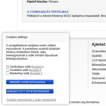
Kijelző felszíne:
Fényes
A CSOMAGOLÁS TARTALMAZ:
Pótkijelző a
Advent Modena M101
laptophoz Alapadatok: fény
Cookies settings
Információ
Ajánlat
A szolgáltatások nyújtása során sütiket
használunk. A személyre szabott vásárlási
Mindent a vásárlásról
Új terméke
élmény érdekében kérjük, adja
beleegyezését a sütik minden típusának
A szállítás árai
Gyártók
feldolgozásához.
Nagykereskedés
LCD kijelz
Reklamációs szabályzat
Billentyűze
Szükséges sütik
(
további
)
Üzleti feltételek
Akkumulát
Analitikai sütik
(
további
)
Marketing sütik
(
további
)
A személyes adatok feldolgozása
Töltők
Kapcsolatok
Alsónemű
Erősáramú 
További információk a sütik mentéséről
© 2007 - 2026 Laptop-Components.hu minden jog fenntartva.