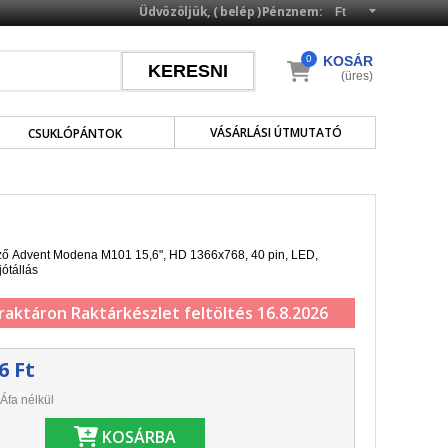
Üdvözöljük, (
belép
)
Pénznem:
0
KOSÁR
(üres)
VÁSÁRLÁSI ÚTMUTATÓ
CSUKLÓPÁNTOK
lző Advent Modena M101 15,6", HD 1366x768, 40 pin, LED,
jótállás
 raktáron
Raktárkészlet feltöltés 16.8.2026
6 Ft
Áfa nélkül
KOSÁRBA