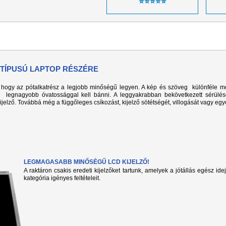
⭐⭐⭐⭐⭐
 TÍPUSÚ LAPTOP RÉSZÉRE
k, hogy az pótalkatrész a legjobb minőségű legyen. A kép és szöveg különféle m
l legnagyobb óvatossággal kell bánni. A leggyakrabban bekövetkezett sérülé
kijelző. Továbbá még a függőleges csíkozást, kijelző sötétségét, villogását vagy eg
LEGMAGASABB MINŐSÉGŰ LCD KIJELZŐ!
A raktáron csakis eredeti kijelzőket tartunk, amelyek a jótállás egész ide
kategória igényes feltételeit.