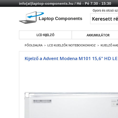
info(at)laptop-components.hu
/ Hé - Pé 7:30 - 15:30
Gyors és olcsó sz
LCD KIJELZŐ
AKKUMULÁTOR
FŐOLDALRA
LCD KIJELZŐK NOTEBOOKOKHOZ
KIJELZŐ A 
>
>
Kijelző a Advent Modena M101 15,6" HD LED