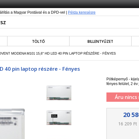
állítás a Magyar Postával és a DPD-vel |
Példa keresésre
TÖLTŐ
BILLENTYŰZET
ADVENT MODENA M101 15,6" HD LED 40 PIN LAPTOP RÉSZÉRE - FÉNYES
 40 pin laptop részére - Fényes
Pótképernyő - kije
fényes felület, 2 év 
Áru nincs
20 58
16 209 Ft