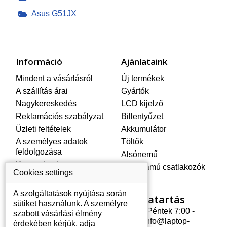
Asus G51JX
LEGMAGASABB MINŐSÉGŰ
LCD KIJELZŐ!
A raktáron csakis eredeti
kijelzőket tartunk, amelyek a
jótállás egész ideje alatt a pixelek
Információ
Ajánlataink
hibásodása nélkül, teljesítik az
A+ minőségi kategória igényes
Mindent a vásárlásról
Új termékek
feltételeit.
A szállítás árai
Gyártók
Nagykereskedés
LCD kijelző
HOGYAN TUDJA MEGÁLLAPÍTANI
MILYEN KIJELZŐ SZÜKSÉGES A
Reklamációs szabályzat
Billentyűzet
LAPTOPJÁHOZ?
Üzleti feltételek
Akkumulátor
A kijelzőt a laptop modeljle alapján lehet
A személyes adatok
Töltők
kikeresni, amely megjelölés megtalálható
feldolgozása
Alsónemű
a laptop alulsó részén található címkén
Kapcsolatok
vagy az akkumulátor alatt. Rendszerint
Erősáramú csatlakozók
Cookies settings
ábrázolva van egy keretben vagy a
billentyűzetnél a vázon is. Abban az
A szolgáltatások nyújtása során
Nyitvatartás
Az Ön számlája
esetben, amennyiben a sérült vagy
sütiket használunk. A személyre
megrepedt kijelző le van szerelve, a típus
Hétfõ - Péntek 7:00 -
szabott vásárlási élmény
Az Ön számlája
megjelölését megtalálhatja a kijelző
15:30 info@laptop-
érdekében kérjük, adja